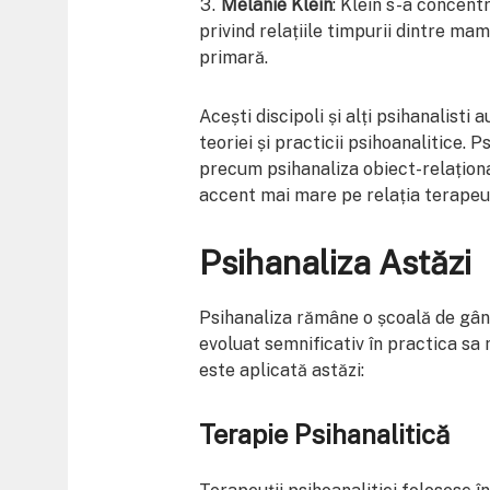
Melanie Klein
: Klein s-a concentr
privind relațiile timpurii dintre mam
primară.
Acești discipoli și alți psihanalisti
teoriei și practicii psihoanalitice. P
precum psihanaliza obiect-relațional
accent mai mare pe relația terapeut
Psihanaliza Astăzi
Psihanaliza rămâne o școală de gândi
evoluat semnificativ în practica sa
este aplicată astăzi:
Terapie Psihanalitică