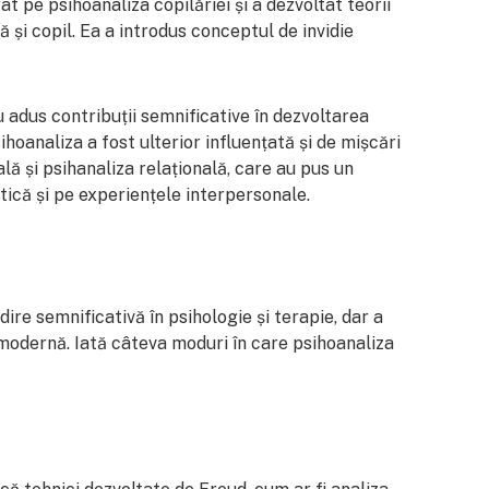
at pe psihoanaliza copilăriei și a dezvoltat teorii
ă și copil. Ea a introdus conceptul de invidie
 au adus contribuții semnificative în dezvoltarea
sihoanaliza a fost ulterior influențată și de mișcări
ă și psihanaliza relațională, care au pus un
ică și pe experiențele interpersonale.
re semnificativă în psihologie și terapie, dar a
 modernă. Iată câteva moduri în care psihoanaliza