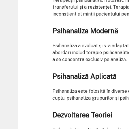
Terapeuții psihoanalitici folosesc î
transferului și a rezistenței. Terap
inconstient al minții pacientului pe
Psihanaliza Modernă
Psihanaliza a evoluat și s-a adaptat
abordări includ terapie psihoanalit
a se concentra exclusiv pe analiză.
Psihanaliză Aplicată
Psihanaliza este folosită în diverse 
cuplu, psihanaliza grupurilor și psi
Dezvoltarea Teoriei