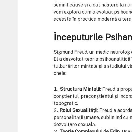
semnificative și a dat naștere la nu
vom explora cum a evoluat psihoanali
aceasta în practica modernă a terap
Începuturile Psihan
Sigmund Freud, un medic neurolog au
El a dezvoltat teoria psihoanalitică
tulburărilor mintale și a studiului 
cheie:
Structura Mintală
: Freud a prop
conștientul, preconștientul și inco
topografic.
Rolul Sexualității
: Freud a acorda
personalității umane, subliniind că m
dezvoltare sexuală.
Teoria Complexului de Edip
: Una