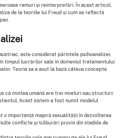
meroase ramuri și reinterpretări. În acest articol,
za de la teoriile lui Freud și cum se reflectă
iei.
alizei
striac, este considerat părintele psihoanalizei.
 în timpul lucrărilor sale în domeniul tratamentului
viselor. Teoria sa a avut la bază câteva concepte
us că mintea umană are trei niveluri sau structuri:
nstientul. Acest sistem a fost numit modelul
t o importanță majoră sexualității în dezvoltarea
ulte conflicte și tulburări provin din stadiile de
 dintre teoriile cele mai cunoscute ale lui Freud,