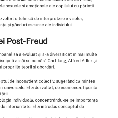
le sexuale și emoționale ale copilului cu părinții
ezvoltat o tehnică de interpretare a viselor,
țe și gânduri ascunse ale individului.
ei Post-Freud
oanaliza a evoluat și s-a diversificat în mai multe
discipoli ai săi se numără Carl Jung, Alfred Adler și
 propriile teorii și abordări.
eptul de inconștient colectiv, sugerând că mintea
i universale. El a dezvoltat, de asemenea, tipurile
ății.
hologia individuală, concentrându-se pe importanța
de inferioritate. El a introdus conceptul de