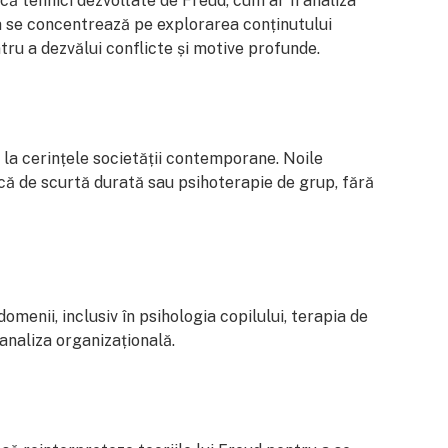
ncă tehnici dezvoltate de Freud, cum ar fi analiza
ia se concentrează pe explorarea conținutului
ntru a dezvălui conflicte și motive profunde.
 la cerințele societății contemporane. Noile
ică de scurtă durată sau psihoterapie de grup, fără
domenii, inclusiv în psihologia copilului, terapia de
hanaliza organizațională.