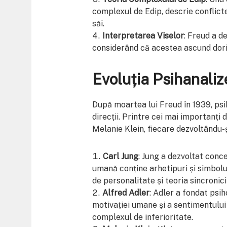
complexul de Edip, descrie conflicte
săi.
Interpretarea Viselor
: Freud a d
considerând că acestea ascund dorin
Evoluția Psihanaliz
După moartea lui Freud în 1939, psih
direcții. Printre cei mai importanți 
Melanie Klein, fiecare dezvoltându-și
Carl Jung
: Jung a dezvoltat conc
umană conține arhetipuri și simbolur
de personalitate și teoria sincronicit
Alfred Adler
: Adler a fondat psi
motivației umane și a sentimentului 
complexul de inferioritate.