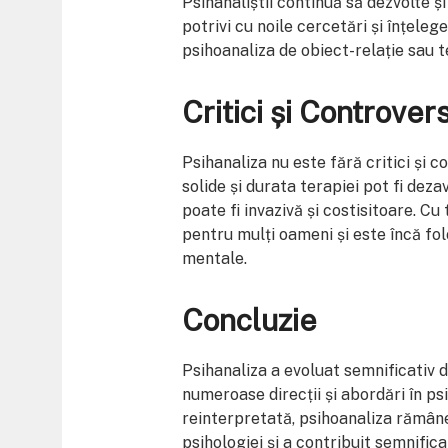
Psihanaliștii continuă să dezvolte și
potrivi cu noile cercetări și înțeleg
psihoanaliza de obiect-relație sau 
Critici și Controver
Psihanaliza nu este fără critici și c
solide și durata terapiei pot fi deza
poate fi invazivă și costisitoare. C
pentru mulți oameni și este încă fol
mentale.
Concluzie
Psihanaliza a evoluat semnificativ d
numeroase direcții și abordări în psi
reinterpretată, psihoanaliza rămâne
psihologiei și a contribuit semnifica