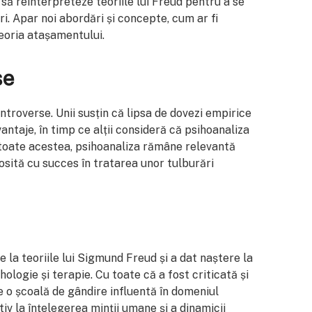
 să reinterpreteze teoriile lui Freud pentru a se
eri. Apar noi abordări și concepte, cum ar fi
teoria atașamentului.
se
ontroverse. Unii susțin că lipsa de dovezi empirice
vantaje, în timp ce alții consideră că psihoanaliza
u toate acestea, psihoanaliza rămâne relevantă
osită cu succes în tratarea unor tulburări
e la teoriile lui Sigmund Freud și a dat naștere la
hologie și terapie. Cu toate că a fost criticată și
 o școală de gândire influentă în domeniul
tiv la înțelegerea minții umane și a dinamicii