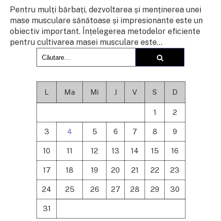
Pentru mulți bărbați, dezvoltarea și menținerea unei
mase musculare sănătoase și impresionante este un
obiectiv important. Înțelegerea metodelor eficiente
pentru cultivarea masei musculare este...
L
Ma
Mi
J
V
S
D
1
2
3
4
5
6
7
8
9
10
11
12
13
14
15
16
17
18
19
20
21
22
23
24
25
26
27
28
29
30
31