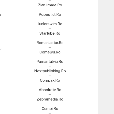
Ziarulmare.ro
Popestiul.ro
a
Juniorswim.ro
Startube.ro
Romaniastar.ro
Cornelyu.ro
Pamantulviu.ro
Nextpublishing.ro
Compax.ro
Absoluttv.ro
Zebramedia.ro
Cumpi.ro