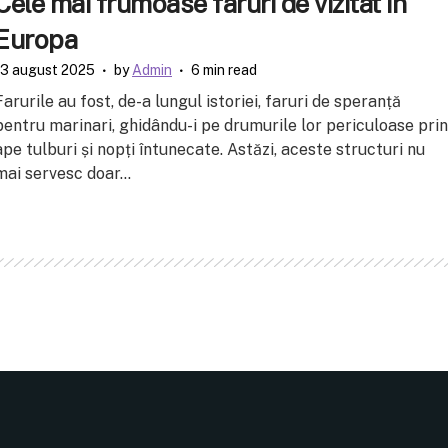
Cele mai frumoase faruri de vizitat în
Europa
13 august 2025
by
Admin
6 min read
Farurile au fost, de-a lungul istoriei, faruri de speranță
pentru marinari, ghidându-i pe drumurile lor periculoase prin
ape tulburi și nopți întunecate. Astăzi, aceste structuri nu
mai servesc doar...