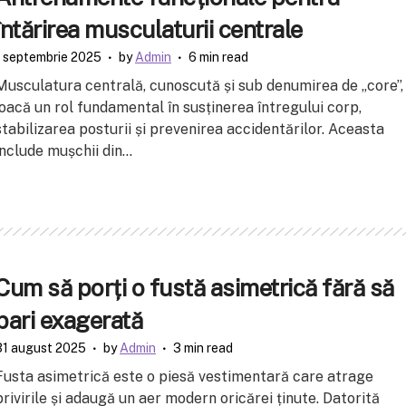
întărirea musculaturii centrale
1 septembrie 2025
by
Admin
6 min read
Musculatura centrală, cunoscută și sub denumirea de „core”,
joacă un rol fundamental în susținerea întregului corp,
stabilizarea posturii și prevenirea accidentărilor. Aceasta
include mușchii din...
Cum să porți o fustă asimetrică fără să
pari exagerată
31 august 2025
by
Admin
3 min read
Fusta asimetrică este o piesă vestimentară care atrage
privirile și adaugă un aer modern oricărei ținute. Datorită