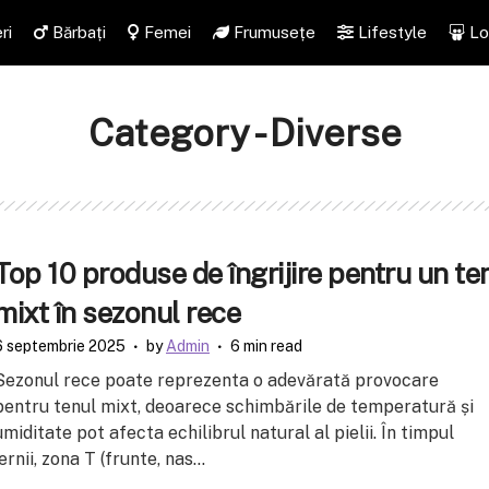
ri
Bărbați
Femei
Frumusețe
Lifestyle
Lo
Category - Diverse
Top 10 produse de îngrijire pentru un te
mixt în sezonul rece
6 septembrie 2025
by
Admin
6 min read
Sezonul rece poate reprezenta o adevărată provocare
pentru tenul mixt, deoarece schimbările de temperatură și
umiditate pot afecta echilibrul natural al pielii. În timpul
iernii, zona T (frunte, nas...