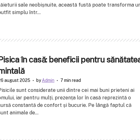
tăieturii sale neobișnuite, această fustă poate transforma u
outfit simplu într...
Pisica în casă: beneficii pentru sănătate
mintală
26 august 2025
by
Admin
7 min read
Pisicile sunt considerate unii dintre cei mai buni prieteni ai
omului, iar pentru mulți, prezența lor în casă reprezintă o
sursă constantă de confort și bucurie. Pe lângă faptul că
sunt animale de...