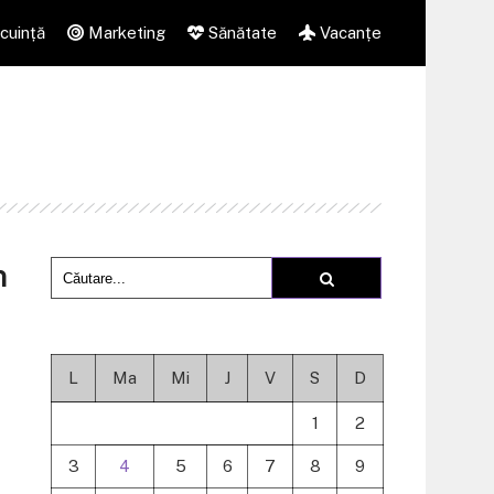
cuință
Marketing
Sănătate
Vacanțe
n
L
Ma
Mi
J
V
S
D
1
2
3
4
5
6
7
8
9