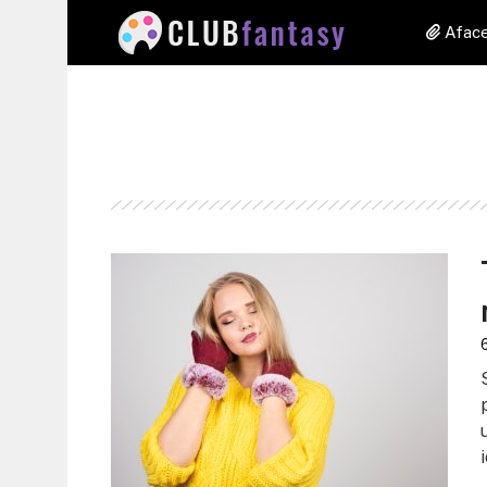
Aface