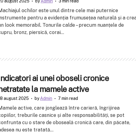
20 august 2025
by
Admin
3 min read
Machiajul ochilor este unul dintre cele mai puternice
instrumente pentru a evidenția frumusețea naturală și a cre
un look memorabil. Tonurile calde – precum nuanțele de
cupru, bronz, piersică, corai...
Indicatori ai unei oboseli cronice
netratate la mamele active
18 august 2025
by
Admin
7 min read
Mamele active, care jonglează între carieră, îngrijirea
copiilor, treburile casnice și alte responsabilități, se pot
confrunta cu o stare de oboseală cronică care, din păcate,
adesea nu este tratată...