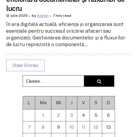
lucru
12 iulie 2025
by
Admin
7 min read
În era digitală actuală, eficiența și organizarea sunt
esențiale pentru succesul oricărei afaceri sau
organizații. Gestionarea documentelor și a fluxurilor
de lucru reprezintă o componentă...
Older Entries
L
Ma
Mi
J
V
S
D
1
2
3
4
5
6
7
8
9
10
11
12
13