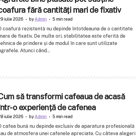
coafura fără cantități mari de fixativ
29 iulie 2026
by
Admin
5 min read
O coafură rezistentă nu depinde întotdeauna de o cantitate
mare de fixativ. De multe ori, stabilitatea este oferită de
tehnica de prindere și de modul în care sunt utilizate
agrafele. Atunci când...
Cum să transformi cafeaua de acasă
într-o experiență de cafenea
28 iulie 2026
by
Admin
5 min read
O cafea bună nu depinde exclusiv de aparatura profesională
sau de atmosfera unei cafenele apreciate. Cu câteva alegeri