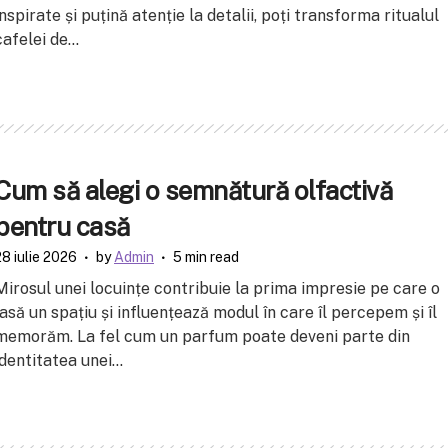
inspirate și puțină atenție la detalii, poți transforma ritualul
cafelei de...
Cum să alegi o semnătură olfactivă
pentru casă
28 iulie 2026
by
Admin
5 min read
Mirosul unei locuințe contribuie la prima impresie pe care o
lasă un spațiu și influențează modul în care îl percepem și îl
memorăm. La fel cum un parfum poate deveni parte din
identitatea unei...