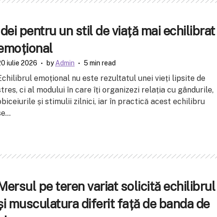
Idei pentru un stil de viață mai echilibrat
emoțional
20 iulie 2026
by
Admin
5 min read
Echilibrul emoțional nu este rezultatul unei vieți lipsite de
stres, ci al modului în care îți organizezi relația cu gândurile,
obiceiurile și stimulii zilnici, iar în practică acest echilibru
e...
Mersul pe teren variat solicită echilibrul
și musculatura diferit față de banda de