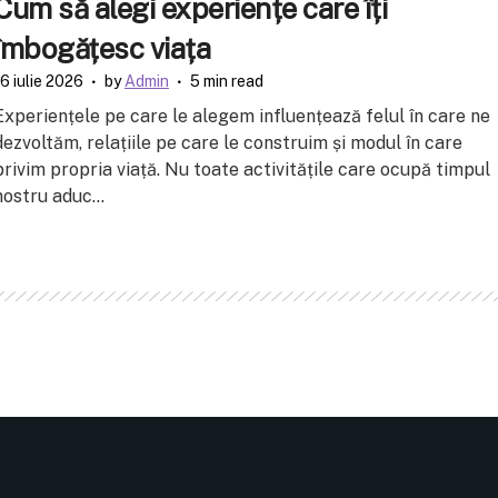
Cum să alegi experiențe care îți
îmbogățesc viața
16 iulie 2026
by
Admin
5 min read
Experiențele pe care le alegem influențează felul în care ne
dezvoltăm, relațiile pe care le construim și modul în care
privim propria viață. Nu toate activitățile care ocupă timpul
nostru aduc...