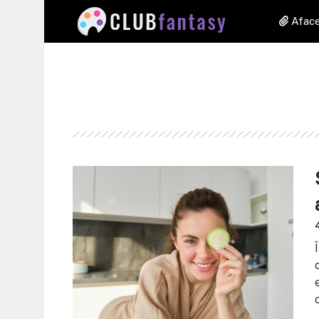
Aface