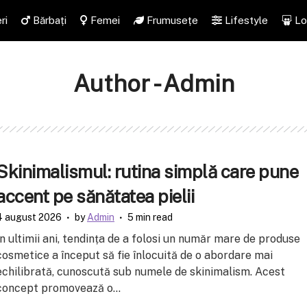
ri
Bărbați
Femei
Frumusețe
Lifestyle
Lo
Author - Admin
Skinimalismul: rutina simplă care pune
accent pe sănătatea pielii
4 august 2026
by
Admin
5 min read
În ultimii ani, tendința de a folosi un număr mare de produse
cosmetice a început să fie înlocuită de o abordare mai
echilibrată, cunoscută sub numele de skinimalism. Acest
concept promovează o...