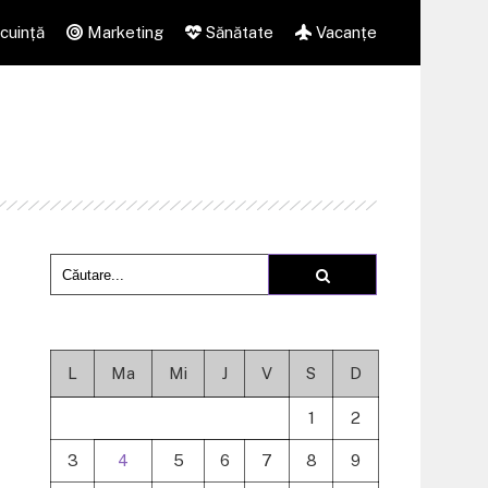
cuință
Marketing
Sănătate
Vacanțe
L
Ma
Mi
J
V
S
D
1
2
3
4
5
6
7
8
9