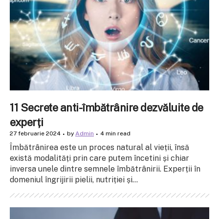
11 Secrete anti-îmbătrânire dezvăluite de
experți
27 februarie 2024
by
Admin
4 min read
Îmbătrânirea este un proces natural al vieții, însă
există modalități prin care putem încetini și chiar
inversa unele dintre semnele îmbătrânirii. Experții în
domeniul îngrijirii pielii, nutriției și...