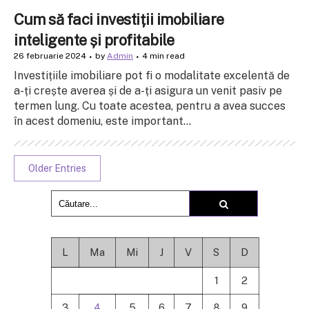
Cum să faci investiții imobiliare
inteligente și profitabile
26 februarie 2024
by
Admin
4 min read
Investițiile imobiliare pot fi o modalitate excelentă de
a-ți crește averea și de a-ți asigura un venit pasiv pe
termen lung. Cu toate acestea, pentru a avea succes
în acest domeniu, este important...
Older Entries
L
Ma
Mi
J
V
S
D
1
2
3
4
5
6
7
8
9