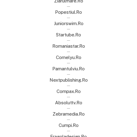
Ziarulmare.ro
Popestiul.ro
Juniorswim.ro
Startube.ro
Romaniastar.ro
Cornelyu.ro
Pamantulviu.ro
Nextpublishing.ro
Compax.ro
Absoluttv.ro
Zebramedia.ro
Cumpi.ro
Fragoladesign.ro