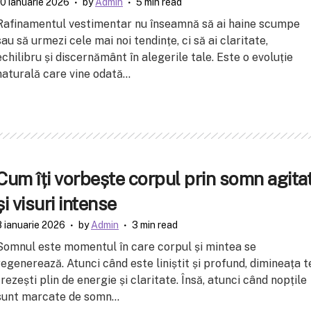
10 ianuarie 2026
by
Admin
5 min read
Rafinamentul vestimentar nu înseamnă să ai haine scumpe
sau să urmezi cele mai noi tendințe, ci să ai claritate,
echilibru și discernământ în alegerile tale. Este o evoluție
naturală care vine odată...
Cum îți vorbește corpul prin somn agita
și visuri intense
8 ianuarie 2026
by
Admin
3 min read
Somnul este momentul în care corpul și mintea se
regenerează. Atunci când este liniștit și profund, dimineața t
trezești plin de energie și claritate. Însă, atunci când nopțile
sunt marcate de somn...