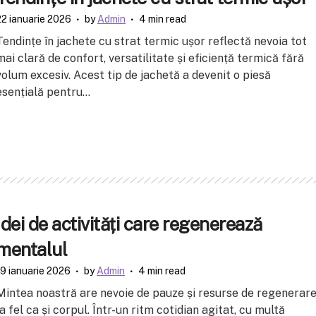
22 ianuarie 2026
by
Admin
4 min read
Tendințe în jachete cu strat termic ușor reflectă nevoia tot
mai clară de confort, versatilitate și eficiență termică fără
volum excesiv. Acest tip de jachetă a devenit o piesă
esențială pentru...
Idei de activități care regenerează
mentalul
19 ianuarie 2026
by
Admin
4 min read
Mintea noastră are nevoie de pauze și resurse de regenerar
la fel ca și corpul. Într-un ritm cotidian agitat, cu multă