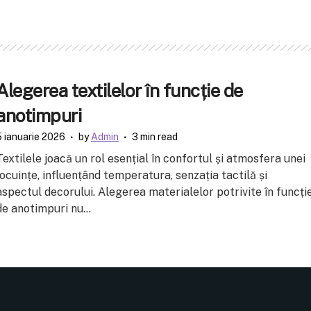
Alegerea textilelor în funcție de
anotimpuri
5 ianuarie 2026
by
Admin
3 min read
Textilele joacă un rol esențial în confortul și atmosfera unei
locuințe, influențând temperatura, senzația tactilă și
aspectul decorului. Alegerea materialelor potrivite în funcți
de anotimpuri nu...