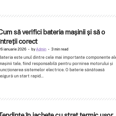
Cum să verifici bateria mașinii și să o
întreții corect
26 ianuarie 2026
by
Admin
3 min read
Bateria este unul dintre cele mai importante componente al
mașinii tale, fiind responsabilă pentru pornirea motorului și
funcționarea sistemelor electrice. O baterie sănătoasă
asigură un start rapid...
Tendințe în jachete cu strat termic ușor