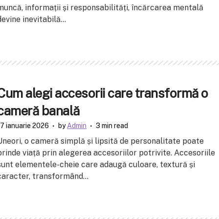
muncă, informații și responsabilități, încărcarea mentală
devine inevitabilă...
Cum alegi accesorii care transformă o
cameră banală
17 ianuarie 2026
by
Admin
3 min read
Uneori, o cameră simplă și lipsită de personalitate poate
prinde viață prin alegerea accesoriilor potrivite. Accesoriile
sunt elementele-cheie care adaugă culoare, textură și
caracter, transformând...