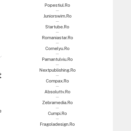
Popestiul.ro
Juniorswim.ro
Startube.ro
Romaniastar.ro
Cornelyu.ro
Pamantulviu.ro
Nextpublishing.ro
t
Compax.ro
Absoluttv.ro
Zebramedia.ro
e
Cumpi.ro
Fragoladesign.ro