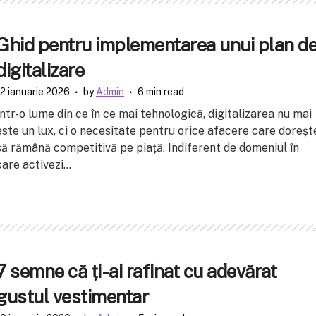
Ghid pentru implementarea unui plan d
digitalizare
12 ianuarie 2026
by
Admin
6 min read
Într-o lume din ce în ce mai tehnologică, digitalizarea nu mai
este un lux, ci o necesitate pentru orice afacere care doreșt
să rămână competitivă pe piață. Indiferent de domeniul în
care activezi...
7 semne că ți-ai rafinat cu adevărat
gustul vestimentar