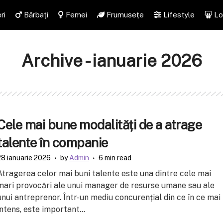
ri
Bărbați
Femei
Frumusețe
Lifestyle
Lo
Archive - ianuarie 2026
Cele mai bune modalități de a atrage
talente în companie
28 ianuarie 2026
by
Admin
6 min read
Atragerea celor mai buni talente este una dintre cele mai
mari provocări ale unui manager de resurse umane sau ale
unui antreprenor. Într-un mediu concurențial din ce în ce mai
intens, este important...