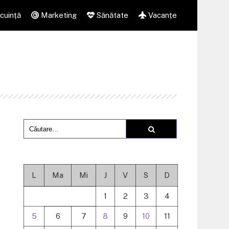
cuință
Marketing
Sănătate
Vacanțe
L
Ma
Mi
J
V
S
D
1
2
3
4
5
6
7
8
9
10
11