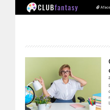
Aface