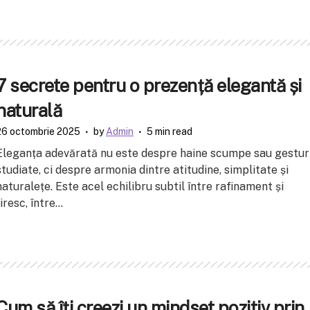
7 secrete pentru o prezență elegantă și
naturală
26 octombrie 2025
by
Admin
5 min read
Eleganța adevărată nu este despre haine scumpe sau gestur
studiate, ci despre armonia dintre atitudine, simplitate și
naturalețe. Este acel echilibru subtil între rafinament și
firesc, între...
Cum să îți creezi un mindset pozitiv prin