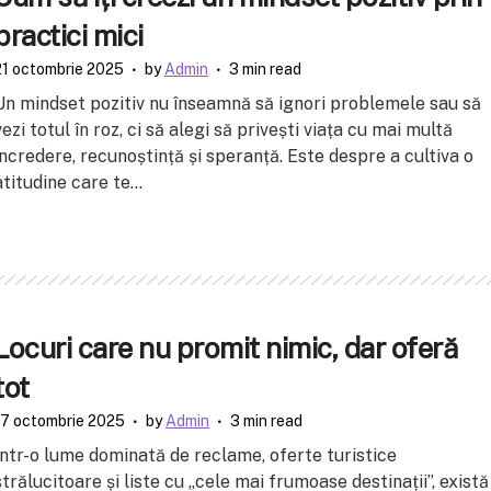
practici mici
21 octombrie 2025
by
Admin
3 min read
Un mindset pozitiv nu înseamnă să ignori problemele sau să
vezi totul în roz, ci să alegi să privești viața cu mai multă
încredere, recunoștință și speranță. Este despre a cultiva o
atitudine care te...
Locuri care nu promit nimic, dar oferă
tot
17 octombrie 2025
by
Admin
3 min read
Într-o lume dominată de reclame, oferte turistice
strălucitoare și liste cu „cele mai frumoase destinații”, există