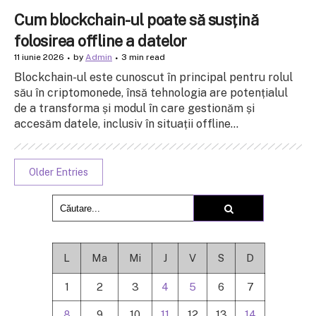
Cum blockchain-ul poate să susțină
folosirea offline a datelor
11 iunie 2026
by
Admin
3 min read
Blockchain-ul este cunoscut în principal pentru rolul
său în criptomonede, însă tehnologia are potențialul
de a transforma și modul în care gestionăm și
accesăm datele, inclusiv în situații offline...
Older Entries
L
Ma
Mi
J
V
S
D
1
2
3
4
5
6
7
8
9
10
11
12
13
14