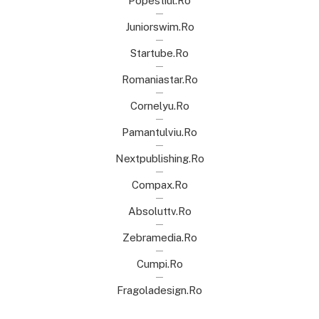
Popestiul.ro
Juniorswim.ro
Startube.ro
Romaniastar.ro
Cornelyu.ro
Pamantulviu.ro
Nextpublishing.ro
Compax.ro
Absoluttv.ro
Zebramedia.ro
Cumpi.ro
Fragoladesign.ro