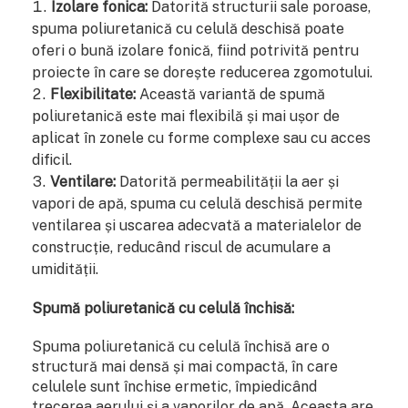
Izolare fonica:
Datorită structurii sale poroase,
spuma poliuretanică cu celulă deschisă poate
oferi o bună izolare fonică, fiind potrivită pentru
proiecte în care se dorește reducerea zgomotului.
Flexibilitate:
Această variantă de spumă
poliuretanică este mai flexibilă și mai ușor de
aplicat în zonele cu forme complexe sau cu acces
dificil.
Ventilare:
Datorită permeabilității la aer și
vapori de apă, spuma cu celulă deschisă permite
ventilarea și uscarea adecvată a materialelor de
construcție, reducând riscul de acumulare a
umidității.
Spumă poliuretanică cu celulă închisă:
Spuma poliuretanică cu celulă închisă are o
structură mai densă și mai compactă, în care
celulele sunt închise ermetic, împiedicând
trecerea aerului și a vaporilor de apă. Aceasta are