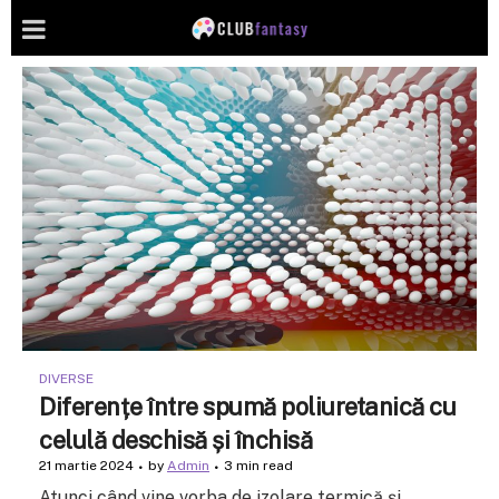
DIVERSE
Diferențe între spumă poliuretanică cu
celulă deschisă și închisă
21 martie 2024
by
Admin
3 min read
Atunci când vine vorba de izolare termică și