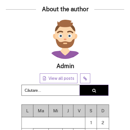
About the author
Admin
View all posts
L
Ma
Mi
J
V
S
D
1
2