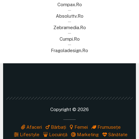
Compax.ro
Absoluttv.ro
Zebramedia.ro
Cumpi.ro
Fragoladesign.ro
Copyright © 2026
Afaceri
Bărbați
Femei
Frumusețe
Lifestyle
Locuință
Marketing
Sănătate