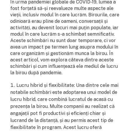
În urma pandemiei globale de COVID-19, lumea a
fost forțată să-și reevalueze multe aspecte ale
vieții, inclusiv modul în care lucrăm. Birourile, care
odinioară erau pline de oameni, conversații și
activități, au devenit locuri mai puțin populate, iar
modul în care lucrăm s-a schimbat semnificativ.
Aceste schimbări nu sunt doar temporare, ci vor
avea un impact pe termen lung asupra modului în
care organizăm și gestionăm munca la birou. În
acest articol, vom explora câteva dintre aceste
schimbări și cum influențează ele mediul de lucru
la birou după pandemie.
Lucru hibrid și flexibilitate: Una dintre cele mai
notabile schimbări este adoptarea unui model de
lucru hibrid, care combină lucratul de acasă cu
prezența la birou. Multe companii au realizat că
angajații pot fi productivi și eficienți chiar și
lucrand de la distanță, și au permis acest tip de
flexibilitate în program. Acest lucru oferă