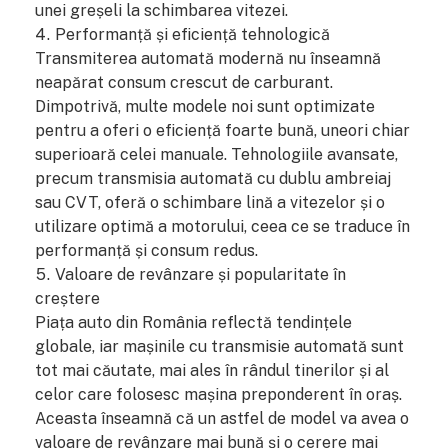
unei greșeli la schimbarea vitezei.
Performanță și eficiență tehnologică
Transmiterea automată modernă nu înseamnă
neapărat consum crescut de carburant.
Dimpotrivă, multe modele noi sunt optimizate
pentru a oferi o eficiență foarte bună, uneori chiar
superioară celei manuale. Tehnologiile avansate,
precum transmisia automată cu dublu ambreiaj
sau CVT, oferă o schimbare lină a vitezelor și o
utilizare optimă a motorului, ceea ce se traduce în
performanță și consum redus.
Valoare de revânzare și popularitate în
creștere
Piața auto din România reflectă tendințele
globale, iar mașinile cu transmisie automată sunt
tot mai căutate, mai ales în rândul tinerilor și al
celor care folosesc mașina preponderent în oraș.
Aceasta înseamnă că un astfel de model va avea o
valoare de revânzare mai bună și o cerere mai