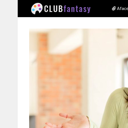
Aface