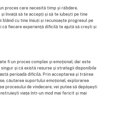
un proces care necesită timp și răbdare.
i învață să te accepți și să te iubești pe tine
ii blând cu tine însuți și recunoaște progresul pe
ți că fiecare experiență dificilă te ajută să crești și
oate fi un proces complex și emoțional, dar este
 singur și că există resurse și strategii disponibile
astă perioadă dificilă. Prin acceptarea și trăirea
oase, căutarea suportului emoțional, explorarea
rea procesului de vindecare, vei putea să depășești
construiești viața într-un mod mai fericit și mai