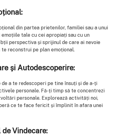
țional:
țional din partea prietenilor, familiei sau a unui
emoțiile tale cu cei apropiați sau cu un
bții perspectiva și sprijinul de care ai nevoie
a te reconstrui pe plan emoțional.
are și Autodescoperire:
de a te redescoperi pe tine însuți și de a-ți
ectivele personale. Fă-ți timp să te concentrezi
voltări personale. Explorează activități noi,
eră ce te face fericit și împlinit în afara unei
l de Vindecare: