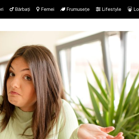
ri
Bărbați
Femei
Frumusețe
Lifestyle
Lo