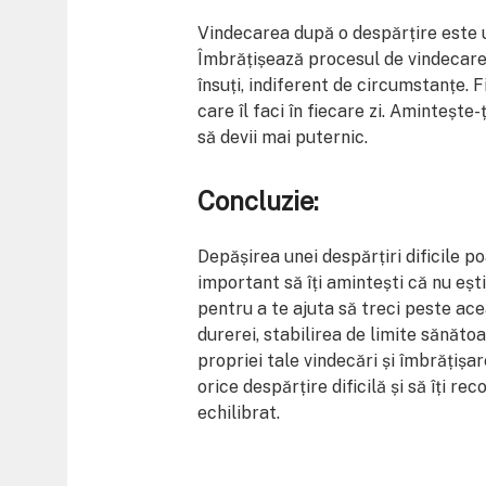
Vindecarea după o despărțire este 
Îmbrățișează procesul de vindecare ș
însuți, indiferent de circumstanțe. F
care îl faci în fiecare zi. Amintește-
să devii mai puternic.
Concluzie:
Depășirea unei despărțiri dificile p
important să îți amintești că nu ești
pentru a te ajuta să treci peste ace
durerei, stabilirea de limite sănăt
propriei tale vindecări și îmbrățișa
orice despărțire dificilă și să îți re
echilibrat.