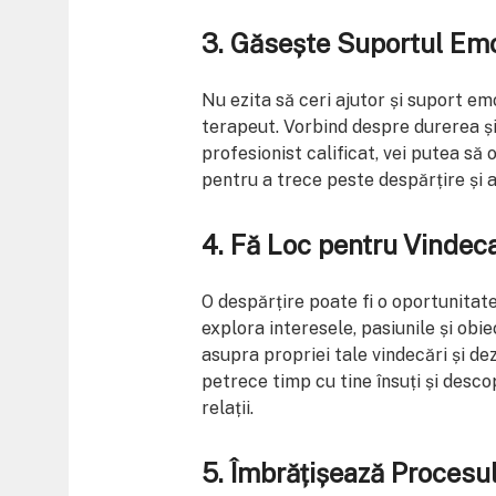
3. Găsește Suportul Emo
Nu ezita să ceri ajutor și suport emo
terapeut. Vorbind despre durerea și 
profesionist calificat, vei putea să o
pentru a trece peste despărțire și 
4. Fă Loc pentru Vindec
O despărțire poate fi o oportunitate 
explora interesele, pasiunile și obi
asupra propriei tale vindecări și dez
petrece timp cu tine însuți și descop
relații.
5. Îmbrățișează Procesu