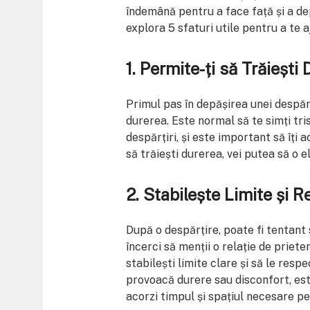
îndemână pentru a face față și a de
explora 5 sfaturi utile pentru a te a
1. Permite-ți să Trăiești 
Primul pas în depășirea unei despărțir
durerea. Este normal să te simți tris
despărțiri, și este important să îți 
să trăiești durerea, vei putea să o e
2. Stabilește Limite și R
După o despărțire, poate fi tentant
încerci să menții o relație de priete
stabilești limite clare și să le resp
provoacă durere sau disconfort, este 
acorzi timpul și spațiul necesare pe