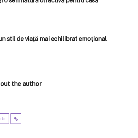
i o semnătură olfactivă pentru casă
un stil de viață mai echilibrat emoțional
out the author
sts