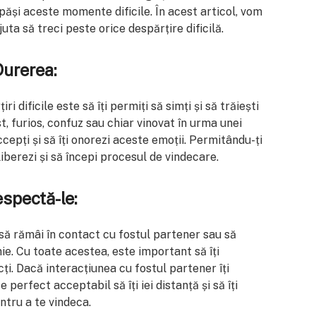
păși aceste momente dificile. În acest articol, vom
juta să treci peste orice despărțire dificilă.
Durerea:
i dificile este să îți permiți să simți și să trăiești
t, furios, confuz sau chiar vinovat în urma unei
accepți și să îți onorezi aceste emoții. Permitându-ți
liberezi și să începi procesul de vindecare.
espectă-le:
 să rămâi în contact cu fostul partener sau să
nie. Cu toate acestea, este important să îți
ecți. Dacă interacțiunea cu fostul partener îți
perfect acceptabil să îți iei distanță și să îți
ntru a te vindeca.