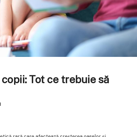
copii: Tot ce trebuie să
d
etică rară care afectează creșterea oaselor și