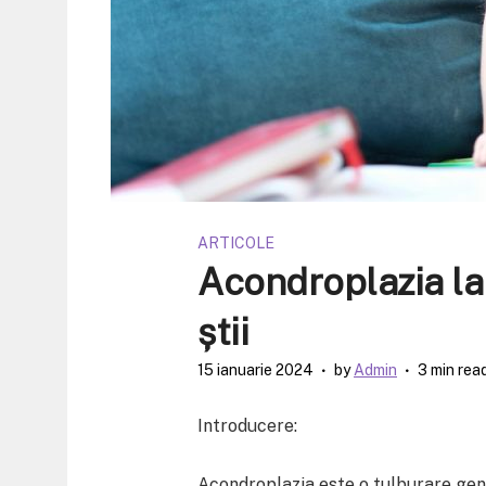
ARTICOLE
Acondroplazia la 
știi
15 ianuarie 2024
by
Admin
3 min rea
Introducere:
Acondroplazia este o tulburare gen