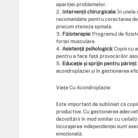
apariției problemelor.
Intervenții chirurgicale:
În unele c
recomandate pentru corectarea defo
precum stenoza spinală.
Fizioterapie:
Programul de fiziote
forței musculare.
Asistență psihologică:
Copiii cu a
pentru a face față provocărilor asoc
Educație și sprijin pentru părinți:
acondroplaziei și în gestionarea efic
Viața Cu Acondroplazie:
Este important de subliniat că copii
productive. Cu gestionarea adecvată 
dezvoltării în mod similar cu ceilalți
încurajarea independenței sunt esen
emoțională.