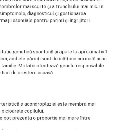
membrelor mai scurte și a trunchiului mai mic. În
 simptomele, diagnosticul și gestionarea
mații esențiale pentru părinți și îngrijitori.
tație genetică spontană și apare la aproximativ 1
cei, ambele părinți sunt de înălțime normală și nu
 familie. Mutația afectează genele responsabile
eficit de creștere osoasă.
cteristică a acondroplaziei este membra mai
 picioarele copilului.
e pot prezenta o proporție mai mare între