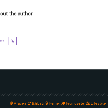
out the author
sts
Afaceri
Bărbați
Femei
Frumusețe
Lifestyle