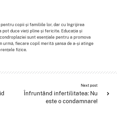
ntru copii și familiile lor, dar cu îngrijirea
a pot duce vieți pline și fericite. Educația și
 acondroplaziei sunt esențiale pentru a promova
in urmă, fiecare copil merită șansa de a-și atinge
rențele fizice.
Next post
id
Înfruntând infertilitatea: Nu
este o condamnare!