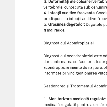
Deformități ale coloanei vertebra
vertebrale, cunoscută sub denumire
Infecții auditive frecvente:
Canalu
predispune la infecții auditive frec
Grosimea degetelor:
Degetele pot
fi mai rigide.
Diagnosticul Acondroplaziei:
Diagnosticul acondroplaziei este ad
dar confirmarea se face prin teste
acondroplazia înainte de naștere, of
informate privind gestionarea viitoa
Gestionarea și Tratamentul Acondro
Monitorizare medicală regulată:
medicală regulată pentru a urmări de