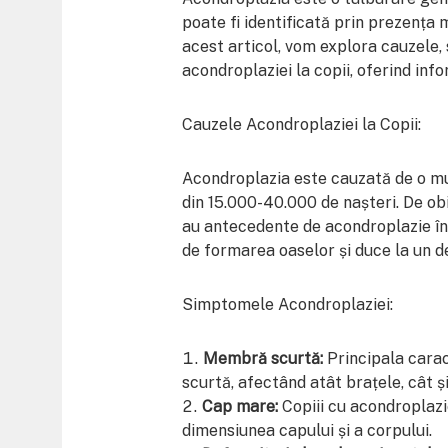
poate fi identificată prin prezența 
acest articol, vom explora cauzele,
acondroplaziei la copii, oferind infor
Cauzele Acondroplaziei la Copii:
Acondroplazia este cauzată de o mu
din 15.000-40.000 de nașteri. De obi
au antecedente de acondroplazie în
de formarea oaselor și duce la un d
Simptomele Acondroplaziei:
Membră scurtă:
Principala cara
scurtă, afectând atât brațele, cât și
Cap mare:
Copiii cu acondroplazi
dimensiunea capului și a corpului.