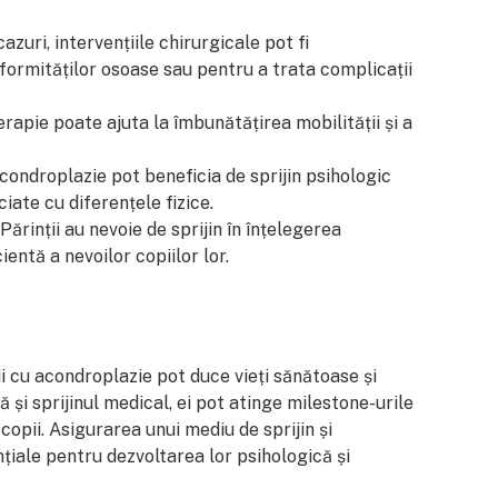
azuri, intervențiile chirurgicale pot fi
rmităților osoase sau pentru a trata complicații
rapie poate ajuta la îmbunătățirea mobilității și a
condroplazie pot beneficia de sprijin psihologic
iate cu diferențele fizice.
Părinții au nevoie de sprijin în înțelegerea
ientă a nevoilor copiilor lor.
i cu acondroplazie pot duce vieți sănătoase și
și sprijinul medical, ei pot atinge milestone-urile
 copii. Asigurarea unui mediu de sprijin și
țiale pentru dezvoltarea lor psihologică și