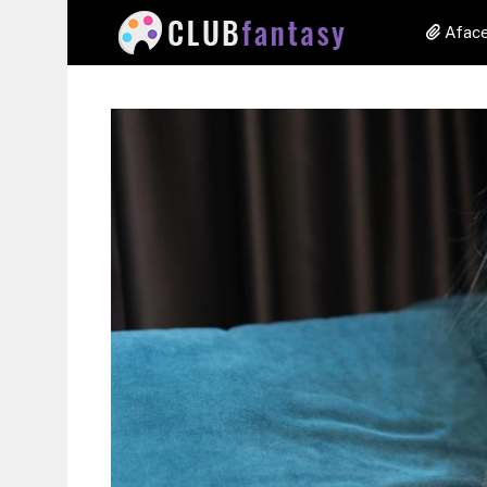
Aface