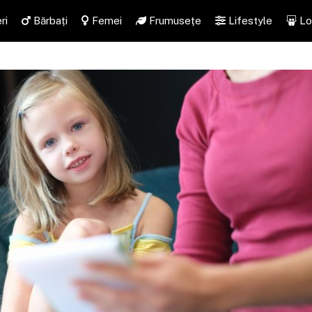
ri
Bărbați
Femei
Frumusețe
Lifestyle
Lo