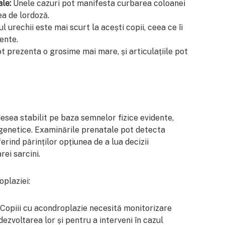
le:
Unele cazuri pot manifesta curbarea coloanei
a de lordoză.
l urechii este mai scurt la acești copii, ceea ce îi
vente.
 prezenta o grosime mai mare, și articulațiile pot
esea stabilit pe baza semnelor fizice evidente,
 genetice. Examinările prenatale pot detecta
erind părinților opțiunea de a lua decizii
rei sarcini.
plaziei:
Copiii cu acondroplazie necesită monitorizare
zvoltarea lor și pentru a interveni în cazul