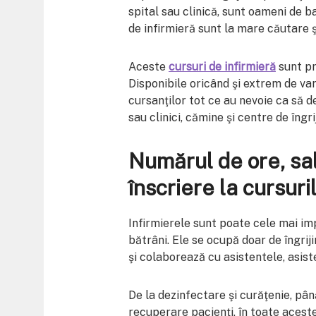
spital sau clinică, sunt oameni de b
de infirmieră sunt la mare căutare 
Aceste
cursuri de infirmieră
sunt pr
Disponibile oricând şi extrem de var
cursanţilor tot ce au nevoie ca să de
sau clinici, cămine şi centre de îngrij
Numărul de ore, sala
înscriere la cursuri
Infirmierele sunt poate cele mai im
bătrâni. Ele se ocupă doar de îngrijir
şi colaborează cu asistentele, asiste
De la dezinfectare şi curăţenie, până
recuperare pacienţi, în toate aces