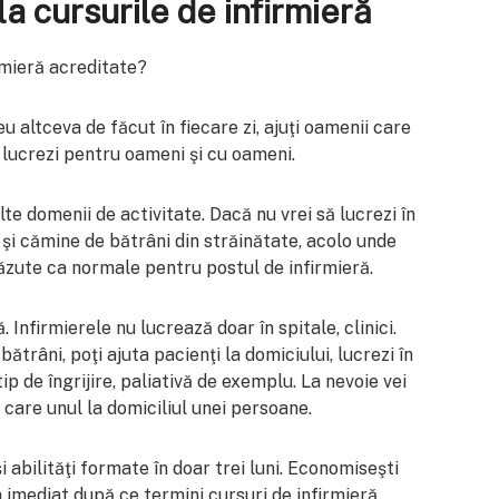
 la cursurile de infirmieră
irmieră acreditate?
u altceva de făcut în fiecare zi, ajuţi oamenii care
ă lucrezi pentru oameni şi cu oameni.
te domenii de activitate. Dacă nu vrei să lucrezi în
e şi cămine de bătrâni din străinătate, acolo unde
ăzute ca normale pentru postul de infirmieră.
Infirmierele nu lucrează doar în spitale, clinici.
ătrâni, poţi ajuta pacienţi la domiciului, lucrezi în
tip de îngrijire, paliativă de exemplu. La nevoie vei
 care unul la domiciliul unei persoane.
i abilităţi formate în doar trei luni. Economiseşti
ja imediat după ce termini cursuri de infirmieră,