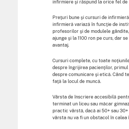
infirmiere şi răspund la orice fel de
Preţuri bune şi cursuri de infirmieră
infirmieră variază în funcţie de inst
profesorilor şi de modulele gândite
ajunge şi la 1100 ron pe curs, dar se
avantaj.
Cursuri complete, cu toate noţiunile
despre îngrijirea pacienţilor, primu
despre comunicare şi etică. Când ter
faţă la locul de muncă.
Vârsta de înscriere accesibilă pentr
terminat un liceu sau măcar gimnaziu
practic vârstă, dacă ai 50+ sau 30+ 
vârsta nu va fi un obstacol în calea î