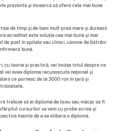
este prezentă şi încearcă să ofere cele mai bune
stiţie de timp şi de bani mult prea mare şi durează
eră acreditat este soluţia cea mai bună şi mai
l de post în spitale sau clinici, cămine de bătrâni
 infirmieră bună.
i, cu teorie şi practică, vei învăţa totul despre ce
nal vei avea diploma recunoscută naţional şi
alarii ce pornesc de la 3000 ron în ţară şi
trăinătate.
ieră trebuie să ai diploma de liceu sau măcar să fi
fârşitul cursurilor va veni cu probe scrise şi
iectivă înainte de a se elibera o diplomă.