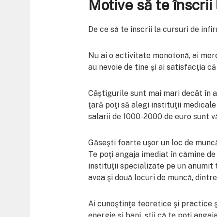
Motive să te înscrii
De ce să te înscrii la cursuri de inf
Nu ai o activitate monotonă, ai mere
au nevoie de tine şi ai satisfacţia c
Câştigurile sunt mai mari decât în al
ţară poţi să alegi instituţii medical
salarii de 1000-2000 de euro sunt v
Găseşti foarte uşor un loc de muncă. 
Te poţi angaja imediat în cămine de b
instituţii specializate pe un anumit 
avea şi două locuri de muncă, dintre
Ai cunoştinţe teoretice şi practice ş
energie şi bani, ştii că te poţi anga