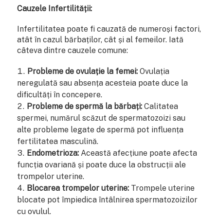
Cauzele Infertilității:
Infertilitatea poate fi cauzată de numeroși factori,
atât în cazul bărbaților, cât și al femeilor. Iată
câteva dintre cauzele comune:
Probleme de ovulație la femei:
Ovulația
neregulată sau absența acesteia poate duce la
dificultăți în concepere.
Probleme de spermă la bărbați:
Calitatea
spermei, numărul scăzut de spermatozoizi sau
alte probleme legate de spermă pot influența
fertilitatea masculină.
Endometrioza:
Această afecțiune poate afecta
funcția ovariană și poate duce la obstrucții ale
trompelor uterine.
Blocarea trompelor uterine:
Trompele uterine
blocate pot împiedica întâlnirea spermatozoizilor
cu ovulul.