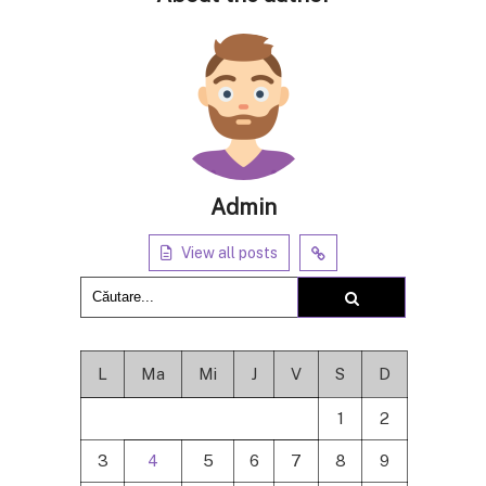
Admin
View all posts
L
Ma
Mi
J
V
S
D
1
2
3
4
5
6
7
8
9