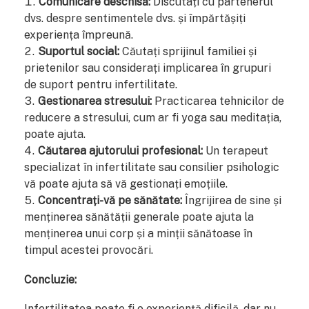
Comunicare deschisă:
Discutați cu partenerul
dvs. despre sentimentele dvs. și împărtășiți
experiența împreună.
Suportul social:
Căutați sprijinul familiei și
prietenilor sau considerați implicarea în grupuri
de suport pentru infertilitate.
Gestionarea stresului:
Practicarea tehnicilor de
reducere a stresului, cum ar fi yoga sau meditația,
poate ajuta.
Căutarea ajutorului profesional:
Un terapeut
specializat în infertilitate sau consilier psihologic
vă poate ajuta să vă gestionați emoțiile.
Concentrați-vă pe sănătate:
Îngrijirea de sine și
menținerea sănătății generale poate ajuta la
menținerea unui corp și a minții sănătoase în
timpul acestei provocări.
Concluzie:
Infertilitatea poate fi o experiență dificilă, dar nu