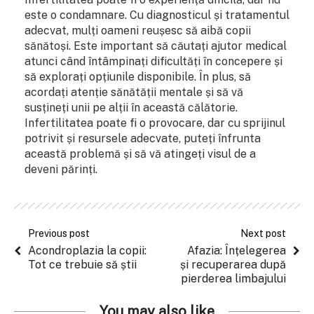
este o condamnare. Cu diagnosticul și tratamentul
adecvat, mulți oameni reușesc să aibă copii
sănătoși. Este important să căutați ajutor medical
atunci când întâmpinați dificultăți în concepere și
să explorați opțiunile disponibile. În plus, să
acordați atenție sănătății mentale și să vă
susțineți unii pe alții în această călătorie.
Infertilitatea poate fi o provocare, dar cu sprijinul
potrivit și resursele adecvate, puteți înfrunta
această problemă și să vă atingeți visul de a
deveni părinți.
Previous post
Next post
Acondroplazia la copii:
Afazia: Înțelegerea
Tot ce trebuie să știi
și recuperarea după
pierderea limbajului
You may also like