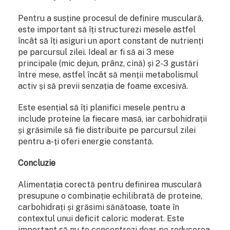
Pentru a susține procesul de definire musculară,
este important să îți structurezi mesele astfel
încât să îți asiguri un aport constant de nutrienți
pe parcursul zilei. Ideal ar fi să ai 3 mese
principale (mic dejun, prânz, cină) și 2-3 gustări
între mese, astfel încât să menții metabolismul
activ și să previi senzația de foame excesivă.
Este esențial să îți planifici mesele pentru a
include proteine la fiecare masă, iar carbohidrații
și grăsimile să fie distribuite pe parcursul zilei
pentru a-ți oferi energie constantă.
Concluzie
Alimentația corectă pentru definirea musculară
presupune o combinație echilibrată de proteine,
carbohidrați și grăsimi sănătoase, toate în
contextul unui deficit caloric moderat. Este
important să nu te concentrezi doar pe reducerea