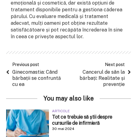
emoțională și cosmetică, dar există opțiuni de
tratament disponibile pentru a gestiona căderea
părului. Cu evaluare medicală și tratament
adecvat, mulți oameni pot obține rezultate
satisfăcătoare și pot recăpăta încrederea în sine
în ceea ce privește aspectul lor.
Previous post
Next post
Ginecomastia: Când
Cancerul de sân la
bărbații se confruntă
bărbați: Realitate și
cu ea
prevenție
You may also like
ARTICOLE
Tot ce trebuie să știi despre
cursurile de infirmieră
30 mai 2024