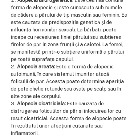
Alopecia androgenetică:
Este cea mai comună
formă de alopecie și este cunoscută sub numele
de cădere a părului de tip masculin sau feminin. Ea
este cauzată de predispoziția genetică și de
influența hormonilor sexuali. La bărbați, poate
începe cu recesiunea liniei părului sau subțierea
firelor de păr în zona frunții și a calotei. La femei,
se manifestă printr-o subțiere uniformă a părului
pe toată suprafața capului.
Alopecia areata:
Este o formă de alopecie
autoimună, în care sistemul imunitar atacă
foliculii de păr. Aceasta poate determina apariția
de pete chelie rotunde sau ovale pe scalp sau în
alte zone ale corpului.
Alopecia cicatricială:
Este cauzată de
distrugerea foliculilor de păr și înlocuirea lor cu
țesut cicatricial. Această formă de alopecie poate
fi rezultatul unor afecțiuni cutanate sau
inflamatorii.