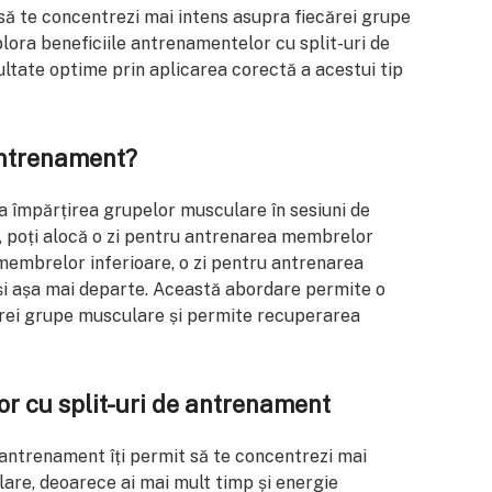
să te concentrezi mai intens asupra fiecărei grupe
plora beneficiile antrenamentelor cu split-uri de
ltate optime prin aplicarea corectă a acestui tip
antrenament?
a împărțirea grupelor musculare în sesiuni de
 poți alocă o zi pentru antrenarea membrelor
membrelor inferioare, o zi pentru antrenarea
 și așa mai departe. Această abordare permite o
rei grupe musculare și permite recuperarea
or cu split-uri de antrenament
 antrenament îți permit să te concentrezi mai
are, deoarece ai mai mult timp și energie