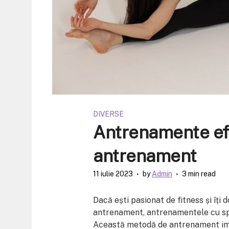
DIVERSE
Antrenamente efi
antrenament
11 iulie 2023
by
Admin
3 min read
Dacă ești pasionat de fitness și îți 
antrenament, antrenamentele cu spli
Această metodă de antrenament imp