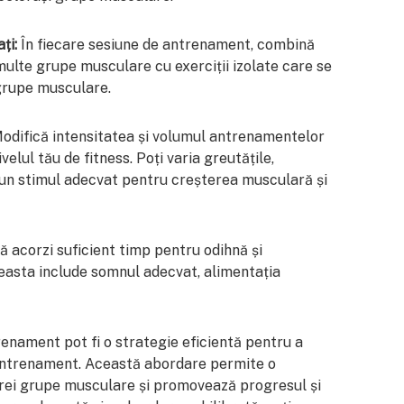
ți:
În fiecare sesiune de antrenament, combină
multe grupe musculare cu exerciții izolate care se
grupe musculare.
odifică intensitatea și volumul antrenamentelor
ivelul tău de fitness. Poți varia greutățile,
a un stimul adecvat pentru creșterea musculară și
 acorzi suficient timp pentru odihnă și
asta include somnul adecvat, alimentația
enament pot fi o strategie eficientă pentru a
 antrenament. Această abordare permite o
rei grupe musculare și promovează progresul și