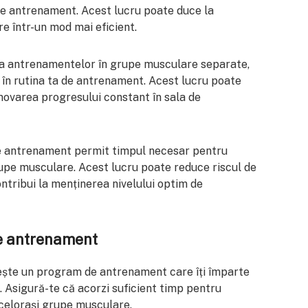
de antrenament. Acest lucru poate duce la
e într-un mod mai eficient.
ea antrenamentelor în grupe musculare separate,
 în rutina ta de antrenament. Acest lucru poate
omovarea progresului constant în sala de
de antrenament permit timpul necesar pentru
upe musculare. Acest lucru poate reduce riscul de
contribui la menținerea nivelului optim de
de antrenament
ște un program de antrenament care îți împarte
. Asigură-te că acorzi suficient timp pentru
celorași grupe musculare.