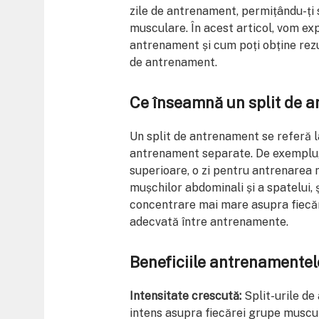
zile de antrenament, permițându-ți 
musculare. În acest articol, vom ex
antrenament și cum poți obține rezu
de antrenament.
Ce înseamnă un split de 
Un split de antrenament se referă l
antrenament separate. De exemplu,
superioare, o zi pentru antrenarea 
mușchilor abdominali și a spatelui,
concentrare mai mare asupra fiecă
adecvată între antrenamente.
Beneficiile antrenamentel
Intensitate crescută:
Split-urile de
intens asupra fiecărei grupe muscul