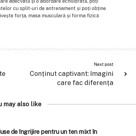
are adecvată și o abordare echilibrată, poți
elor cu split-uri de antrenament și poți obține
ivește forța, masa musculară și forma fizică
Next post
te
Conținut captivant: Imagini
care fac diferența
u may also like
se de îngrijire pentru un ten mixt în