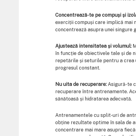
Concentrează-te pe compuși și izola
exerciții compuși care implică mai 
concentrează asupra unei singure 
Ajustează intensitatea și volumul:
M
în funcție de obiectivele tale și de n
repetările și seturile pentru a cre
progresul constant.
Nu uita de recuperare:
Asigură-te că
recuperare între antrenamente. Ace
sănătoasă și hidratarea adecvată.
Antrenamentele cu split-uri de antr
obține rezultate optime în sala de
concentrare mai mare asupra fiecă