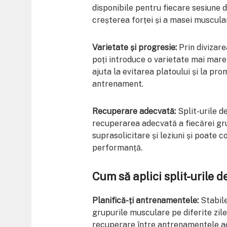
disponibile pentru fiecare sesiune 
creșterea forței și a masei muscular
Varietate și progresie:
Prin divizar
poți introduce o varietate mai mare
ajuta la evitarea platoului și la pr
antrenament.
Recuperare adecvată:
Split-urile 
recuperarea adecvată a fiecărei gr
suprasolicitare și leziuni și poate 
performanță.
Cum să aplici split-urile 
Planifică-ți antrenamentele:
Stabile
grupurile musculare pe diferite zile
recuperare între antrenamentele a