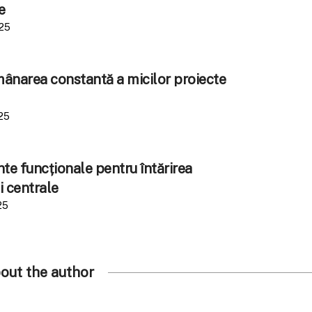
e
025
amânarea constantă a micilor proiecte
25
e funcționale pentru întărirea
i centrale
25
out the author