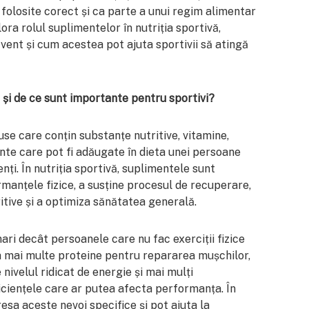
 folosite corect și ca parte a unui regim alimentar
lora rolul suplimentelor în nutriția sportivă,
cvent și cum acestea pot ajuta sportivii să atingă
și de ce sunt importante pentru sportivi?
e care conțin substanțe nutritive, vitamine,
ente care pot fi adăugate în dieta unei persoane
ți. În nutriția sportivă, suplimentele sunt
rmanțele fizice, a susține procesul de recuperare,
ritive și a optimiza sănătatea generală.
mari decât persoanele care nu fac exerciții fizice
a mai multe proteine pentru repararea mușchilor,
 nivelul ridicat de energie și mai mulți
iciențele care ar putea afecta performanța. În
esa aceste nevoi specifice și pot ajuta la