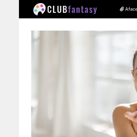
Aface