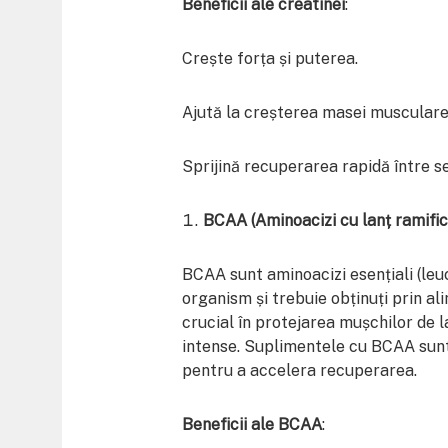
Beneficii ale creatinei
:
Crește forța și puterea.
Ajută la creșterea masei musculare
Sprijină recuperarea rapidă între se
BCAA (Aminoacizi cu lanț ramific
BCAA sunt aminoacizi esențiali (leuci
organism și trebuie obținuți prin al
crucial în protejarea mușchilor de la
intense. Suplimentele cu BCAA sunt
pentru a accelera recuperarea.
Beneficii ale BCAA
: