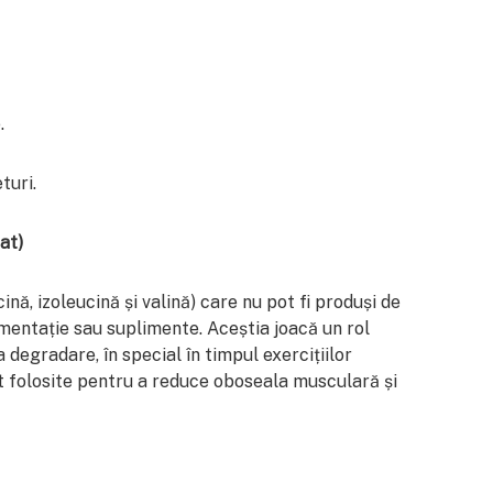
.
turi.
at)
nă, izoleucină și valină) care nu pot fi produși de
imentație sau suplimente. Aceștia joacă un rol
 degradare, în special în timpul exercițiilor
 folosite pentru a reduce oboseala musculară și