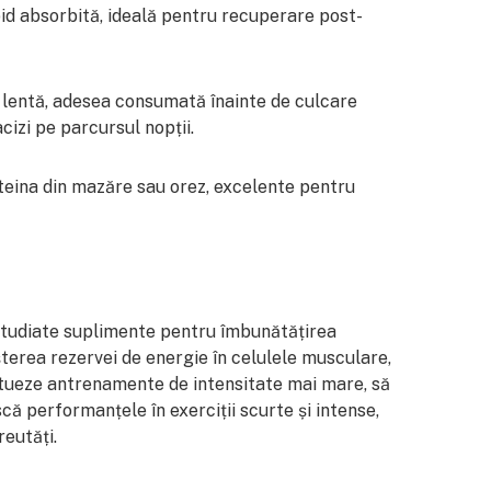
pid absorbită, ideală pentru recuperare post-
 lentă, adesea consumată înainte de culcare
izi pe parcursul nopții.
teina din mazăre sau orez, excelente pentru
 studiate suplimente pentru îmbunătățirea
șterea rezervei de energie în celulele musculare,
ctueze antrenamente de intensitate mai mare, să
ă performanțele în exerciții scurte și intense,
reutăți.