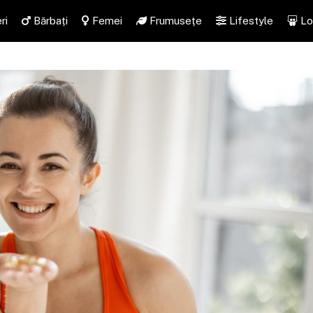
ri
Bărbați
Femei
Frumusețe
Lifestyle
Lo