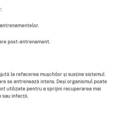
.
 antrenamentelor.
are post-antrenament.
ută la refacerea mușchilor și susține sistemul
 care se antrenează intens. Deși organismul poate
t utilizate pentru a sprijini recuperarea mai
 sau infecții.