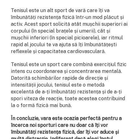
Tenisul este un alt sport de vară care îți va
îmbunătăți rezistența fizică într-un mod plăcut și
activ. Acest sport solicită atât mușchii superiori ai
corpului (în special brațele și umerii), cât și
mușchii inferiori (în special picioarele), iar ritmul
rapid al jocului te va ajuta să îți îmbunătățești
reflexele și capacitatea cardiovasculară.
Tenisul este un sport care combină exercițiul fizic
intens cu coordonarea și concentrarea mentală.
Datorită schimbărilor rapide de direcție și
intensității jocului, tenisul este o metodă
excelentă de a-ți îmbunătăți rezistența și de a-ți
spori viteza de reacție, toate acestea contribuind
la o formă fizică mai bună.
În concluzie, vara este ocazia perfectă pentru a
încerca noi sporturi care nu doar că îți vor
îmbunătăți rezistența fizică, dar îți vor aduce și
multă distracție. Indiferent dacă alegi înotul,