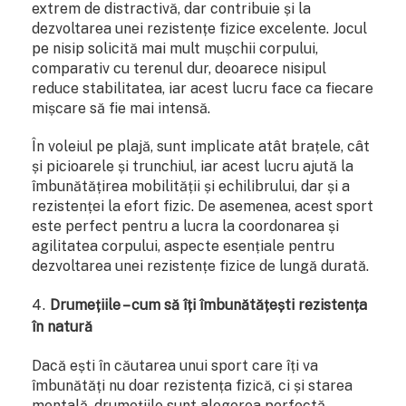
extrem de distractivă, dar contribuie și la
dezvoltarea unei rezistențe fizice excelente. Jocul
pe nisip solicită mai mult mușchii corpului,
comparativ cu terenul dur, deoarece nisipul
reduce stabilitatea, iar acest lucru face ca fiecare
mișcare să fie mai intensă.
În voleiul pe plajă, sunt implicate atât brațele, cât
și picioarele și trunchiul, iar acest lucru ajută la
îmbunătățirea mobilității și echilibrului, dar și a
rezistenței la efort fizic. De asemenea, acest sport
este perfect pentru a lucra la coordonarea și
agilitatea corpului, aspecte esențiale pentru
dezvoltarea unei rezistențe fizice de lungă durată.
Drumețiile – cum să îți îmbunătățești rezistența
în natură
Dacă ești în căutarea unui sport care îți va
îmbunătăți nu doar rezistența fizică, ci și starea
mentală, drumețiile sunt alegerea perfectă.