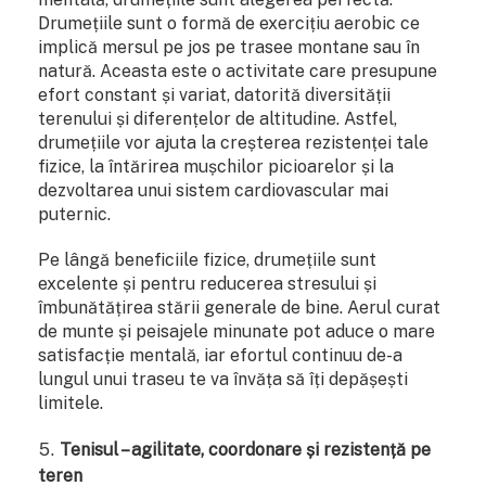
Drumețiile sunt o formă de exercițiu aerobic ce
implică mersul pe jos pe trasee montane sau în
natură. Aceasta este o activitate care presupune
efort constant și variat, datorită diversității
terenului și diferențelor de altitudine. Astfel,
drumețiile vor ajuta la creșterea rezistenței tale
fizice, la întărirea mușchilor picioarelor și la
dezvoltarea unui sistem cardiovascular mai
puternic.
Pe lângă beneficiile fizice, drumețiile sunt
excelente și pentru reducerea stresului și
îmbunătățirea stării generale de bine. Aerul curat
de munte și peisajele minunate pot aduce o mare
satisfacție mentală, iar efortul continuu de-a
lungul unui traseu te va învăța să îți depășești
limitele.
Tenisul – agilitate, coordonare și rezistență pe
teren