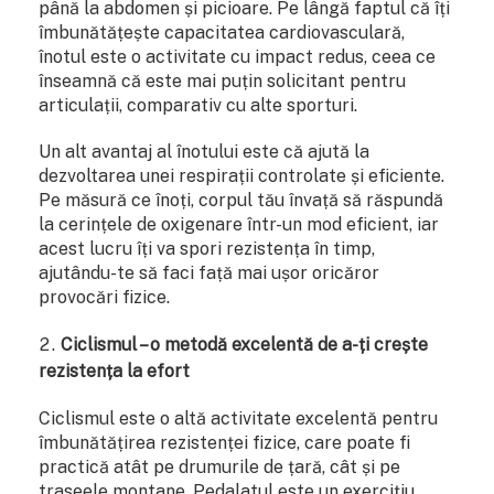
până la abdomen și picioare. Pe lângă faptul că îți
îmbunătățește capacitatea cardiovasculară,
înotul este o activitate cu impact redus, ceea ce
înseamnă că este mai puțin solicitant pentru
articulații, comparativ cu alte sporturi.
Un alt avantaj al înotului este că ajută la
dezvoltarea unei respirații controlate și eficiente.
Pe măsură ce înoți, corpul tău învață să răspundă
la cerințele de oxigenare într-un mod eficient, iar
acest lucru îți va spori rezistența în timp,
ajutându-te să faci față mai ușor oricăror
provocări fizice.
Ciclismul – o metodă excelentă de a-ți crește
rezistența la efort
Ciclismul este o altă activitate excelentă pentru
îmbunătățirea rezistenței fizice, care poate fi
practică atât pe drumurile de țară, cât și pe
traseele montane. Pedalatul este un exercițiu