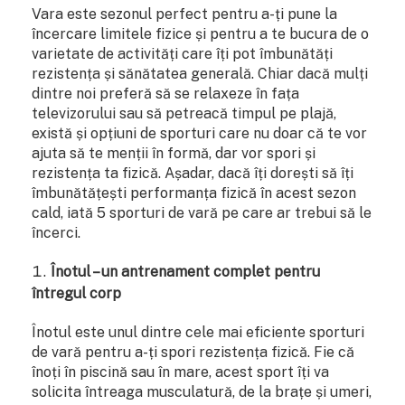
Vara este sezonul perfect pentru a-ți pune la
încercare limitele fizice și pentru a te bucura de o
varietate de activități care îți pot îmbunătăți
rezistența și sănătatea generală. Chiar dacă mulți
dintre noi preferă să se relaxeze în fața
televizorului sau să petreacă timpul pe plajă,
există și opțiuni de sporturi care nu doar că te vor
ajuta să te menții în formă, dar vor spori și
rezistența ta fizică. Așadar, dacă îți dorești să îți
îmbunătățești performanța fizică în acest sezon
cald, iată 5 sporturi de vară pe care ar trebui să le
încerci.
Înotul – un antrenament complet pentru
întregul corp
Înotul este unul dintre cele mai eficiente sporturi
de vară pentru a-ți spori rezistența fizică. Fie că
înoți în piscină sau în mare, acest sport îți va
solicita întreaga musculatură, de la brațe și umeri,