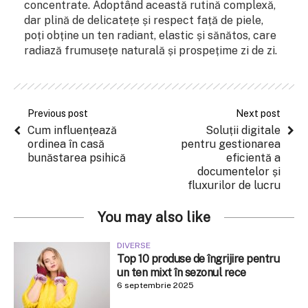
concentrate. Adoptând această rutină complexă,
dar plină de delicatețe și respect față de piele,
poți obține un ten radiant, elastic și sănătos, care
radiază frumusețe naturală și prospețime zi de zi.
Previous post
Next post
Cum influențează
Soluții digitale
ordinea în casă
pentru gestionarea
bunăstarea psihică
eficientă a
documentelor și
fluxurilor de lucru
You may also like
DIVERSE
Top 10 produse de îngrijire pentru
un ten mixt în sezonul rece
6 septembrie 2025