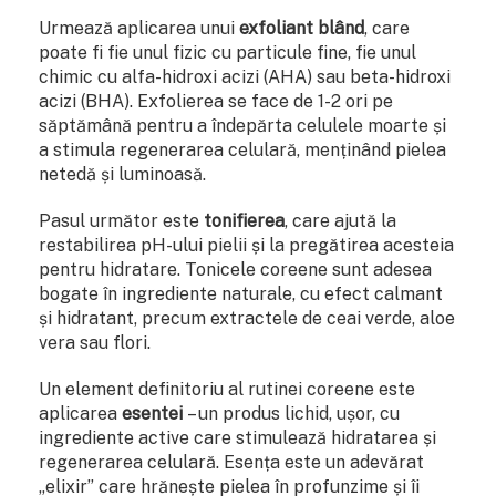
Urmează aplicarea unui
exfoliant blând
, care
poate fi fie unul fizic cu particule fine, fie unul
chimic cu alfa-hidroxi acizi (AHA) sau beta-hidroxi
acizi (BHA). Exfolierea se face de 1-2 ori pe
săptămână pentru a îndepărta celulele moarte și
a stimula regenerarea celulară, menținând pielea
netedă și luminoasă.
Pasul următor este
tonifierea
, care ajută la
restabilirea pH-ului pielii și la pregătirea acesteia
pentru hidratare. Tonicele coreene sunt adesea
bogate în ingrediente naturale, cu efect calmant
și hidratant, precum extractele de ceai verde, aloe
vera sau flori.
Un element definitoriu al rutinei coreene este
aplicarea
esentei
– un produs lichid, ușor, cu
ingrediente active care stimulează hidratarea și
regenerarea celulară. Esența este un adevărat
„elixir” care hrănește pielea în profunzime și îi