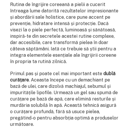
Rutina de îngrijire coreeană a pielii a cucerit
întreaga lume datorită rezultatelor impresionante
și abordării sale holistice, care pune accent pe
prevenție, hidratare intensă și protecție. Dacă
visezi la o piele perfectă, luminoasă și sănătoasă,
inspiră-te din secretele acestei rutine complexe,
dar accesibile, care transformă pielea în doar
câteva săptămâni. Iată ce trebuie să știi pentru a
integra elementele esențiale ale îngrijirii coreene
în propria ta rutină zilnică.
Primul pas și poate cel mai important este
dublă
curățare
. Aceasta începe cu un demachiant pe
bază de ulei, care dizolvă machiajul, sebumul și
impuritățile lipofile. Urmează un gel sau spumă de
curățare pe bază de apă, care elimină resturile și
murdăria solubilă în apă. Această tehnică asigură
o curățare profundă, fără să usuce pielea,
pregătind-o pentru absorbția optimă a produselor
următoare.