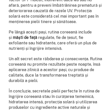
afară, pentru a preveni îmbătrânirea prematură și
deteriorarea cauzată de razele UV. Protecția
solară este considerată cel mai important pas în
menținerea pielii tinere și sănătoase.
Pe lângă acești pași, rutina coreeană include
și
măști de față
regulate, fie de țesut, fie
exfoliante sau hidratante, care oferă un plus de
nutrienți și îngrijire intensivă.
Un alt secret este răbdarea și consecvența. Rutina
coreeană nu promite rezultate peste noapte, însă
aplicarea zilnică a acestor pași, cu produse de
calitate, duce la transformarea treptată și
durabilă a pielii.
În concluzie, secretele pielii perfecte în rutina de
îngrijire coreeană stau în curățarea temeinică,
hidratarea intensă, protecția solară și utilizarea
produselor cu ingrediente active naturale și