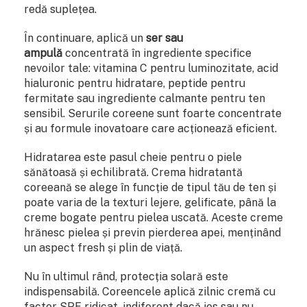
redă suplețea.
În continuare, aplică un
ser sau
ampulă
concentrată în ingrediente specifice
nevoilor tale: vitamina C pentru luminozitate, acid
hialuronic pentru hidratare, peptide pentru
fermitate sau ingrediente calmante pentru ten
sensibil. Serurile coreene sunt foarte concentrate
și au formule inovatoare care acționează eficient.
Hidratarea este pasul cheie pentru o piele
sănătoasă și echilibrată. Crema hidratantă
coreeană se alege în funcție de tipul tău de ten și
poate varia de la texturi lejere, gelificate, până la
creme bogate pentru pielea uscată. Aceste creme
hrănesc pielea și previn pierderea apei, menținând
un aspect fresh și plin de viață.
Nu în ultimul rând, protecția solară este
indispensabilă. Coreencele aplică zilnic cremă cu
factor SPF ridicat, indiferent dacă ies sau nu