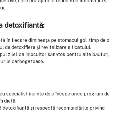
estive, care pot ajuta la reducerea inflamației și
ui.
 detoxifiantă:
tă în fiecare dimineață pe stomacul gol, timp de o
de detoxifiere și revitalizare a ficatului.
ul zilei, ca înlocuitor sănătos pentru alte băuturi,
uturile carbogazoase.
u specialist înainte de a începe orice program de
n dietă.
detoxifiantă și respectă recomandările privind