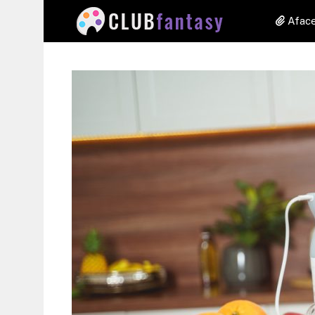
Aface