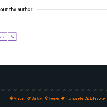
out the author
sts
Afaceri
Bărbați
Femei
Frumusețe
Lifestyle