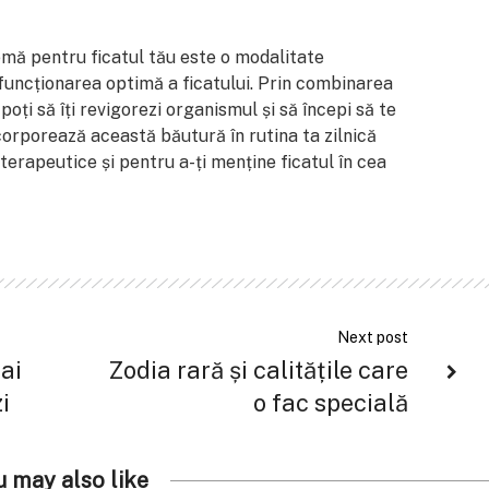
mă pentru ficatul tău este o modalitate
 funcționarea optimă a ficatului. Prin combinarea
poți să îți revigorezi organismul și să începi să te
corporează această băutură în rutina ta zilnică
 terapeutice și pentru a-ți menține ficatul în cea
Next post
 ai
Zodia rară și calitățile care
i
o fac specială
u may also like