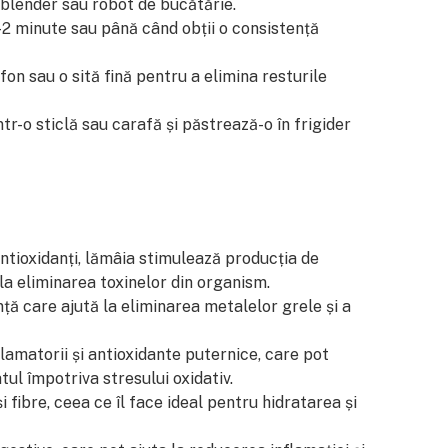
 blender sau robot de bucătărie.
2 minute sau până când obții o consistență
on sau o sită fină pentru a elimina resturile
tr-o sticlă sau carafă și păstrează-o în frigider
ntioxidanți, lămâia stimulează producția de
 la eliminarea toxinelor din organism.
ță care ajută la eliminarea metalelor grele și a
lamatorii și antioxidante puternice, care pot
tul împotriva stresului oxidativ.
 fibre, ceea ce îl face ideal pentru hidratarea și