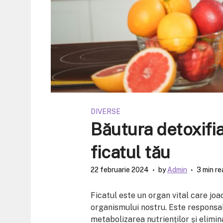
DIVERSE
Băutura detoxifi
ficatul tău
22 februarie 2024
by
Admin
3 min re
Ficatul este un organ vital care joac
organismului nostru. Este responsab
metabolizarea nutrienților și elimina