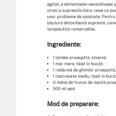
agitat, a alimentației nesănătoase și
stres și suprasolicitare, ceea ce poa
unor probleme de sănătate. Pentru a 
băutură detoxifiantă supremă, care 
terapeutice remarcabile.
Ingrediente:
1 lămâie proaspătă, stoarsă
1 măr mare, tăiat în bucăți
1 rădăcină de ghimbir proaspătă, t
1 castravete mediu, tăiat în bucă
O mână de frunze de mentă pro
500 ml apă
Mod de preparare: