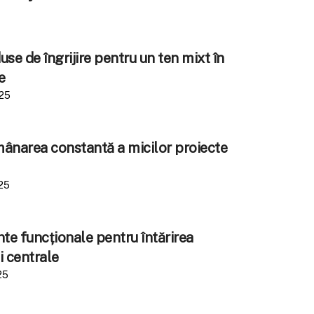
se de îngrijire pentru un ten mixt în
e
025
amânarea constantă a micilor proiecte
25
e funcționale pentru întărirea
i centrale
25