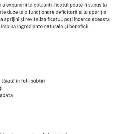
 a expunerii la poluanți, ficatul poate fi supus la
te duce la o funcționare deficitară și la apariția
sprijini și revitaliza ficatul, poți încerca această
îmbină ingrediente naturale și beneficii
ăiată în felii subțiri
ți
aspătă