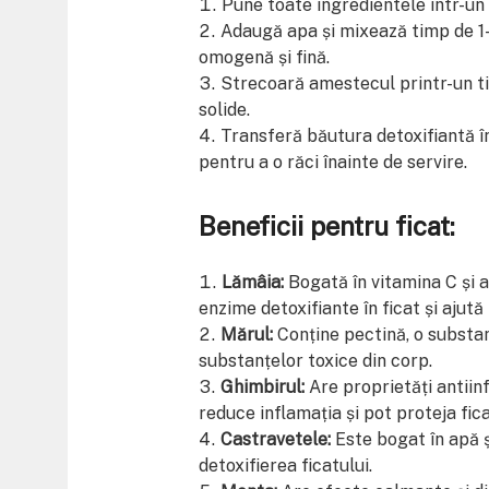
Pune toate ingredientele într-un
Adaugă apa și mixează timp de 1-
omogenă și fină.
Strecoară amestecul printr-un tif
solide.
Transferă băutura detoxifiantă în
pentru a o răci înainte de servire.
Beneficii pentru ficat:
Lămâia:
Bogată în vitamina C și a
enzime detoxifiante în ficat și ajută
Mărul:
Conține pectină, o substan
substanțelor toxice din corp.
Ghimbirul:
Are proprietăți antiinf
reduce inflamația și pot proteja fica
Castravetele:
Este bogat în apă și
detoxifierea ficatului.