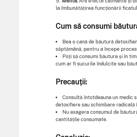
Menta:
Are efecte calmante și dig
la îmbunătățirea funcționării ficatul
Cum să consumi băutura
Bea o cană de băutură detoxifian
săptămână, pentru a începe procesul 
Poți să consumi băutura și în timp
cum ar fi sucurile îndulcite sau bă
Precauții:
Consultă întotdeauna un medic sa
detoxifiere sau schimbare radicală î
Nu exagera consumul de băutură 
cantitățile consumate.