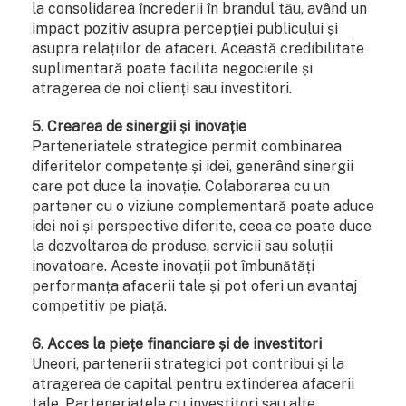
la consolidarea încrederii în brandul tău, având un
impact pozitiv asupra percepției publicului și
asupra relațiilor de afaceri. Această credibilitate
suplimentară poate facilita negocierile și
atragerea de noi clienți sau investitori.
5. Crearea de sinergii și inovație
Parteneriatele strategice permit combinarea
diferitelor competențe și idei, generând sinergii
care pot duce la inovație. Colaborarea cu un
partener cu o viziune complementară poate aduce
idei noi și perspective diferite, ceea ce poate duce
la dezvoltarea de produse, servicii sau soluții
inovatoare. Aceste inovații pot îmbunătăți
performanța afacerii tale și pot oferi un avantaj
competitiv pe piață.
6. Acces la piețe financiare și de investitori
Uneori, partenerii strategici pot contribui și la
atragerea de capital pentru extinderea afacerii
tale. Parteneriatele cu investitori sau alte