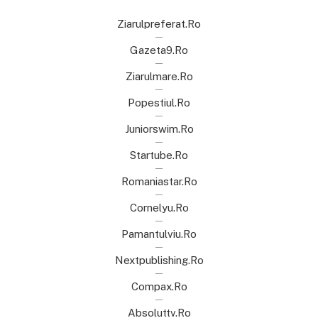
Ziarulpreferat.ro
Gazeta9.ro
Ziarulmare.ro
Popestiul.ro
Juniorswim.ro
Startube.ro
Romaniastar.ro
Cornelyu.ro
Pamantulviu.ro
Nextpublishing.ro
Compax.ro
Absoluttv.ro