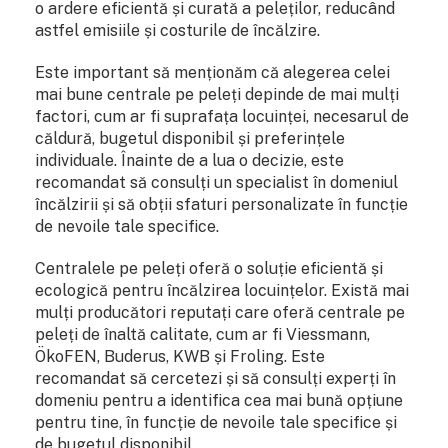
o ardere eficientă și curată a peleților, reducând
astfel emisiile și costurile de încălzire.
Este important să menționăm că alegerea celei
mai bune centrale pe peleți depinde de mai mulți
factori, cum ar fi suprafața locuinței, necesarul de
căldură, bugetul disponibil și preferințele
individuale. Înainte de a lua o decizie, este
recomandat să consulți un specialist în domeniul
încălzirii și să obții sfaturi personalizate în funcție
de nevoile tale specifice.
Centralele pe peleți oferă o soluție eficientă și
ecologică pentru încălzirea locuințelor. Există mai
mulți producători reputați care oferă centrale pe
peleți de înaltă calitate, cum ar fi Viessmann,
ÖkoFEN, Buderus, KWB și Froling. Este
recomandat să cercetezi și să consulți experți în
domeniu pentru a identifica cea mai bună opțiune
pentru tine, în funcție de nevoile tale specifice și
de bugetul disponibil.