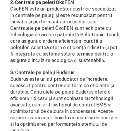
2. Centrale pe peleți ÖkoFEN
ÖkoFEN este un producător austriac specializat
în centrale pe peleți și este recunoscut pentru
inovația și performanța produselor sale.
Centralele pe peleți ÖkoFEN sunt echipate cu
tehnologia de ardere patențată Pelletronic Touch,
care asigură o ardere eficientă și curată a
peleților. Acestea oferă o eficiență ridicată și pot
fi integrate cu sisteme solare termice pentru a
asigura o încălzire ecologică și sustenabilă.
3. Centrale pe peleți Buderus
Buderus este un alt producător de încredere,
cunoscut pentru centralele termice eficiente și
durabile. Centralele pe peleți Buderus oferă o
eficiență ridicată și sunt echipate cu tehnologii
avansate, cum ar fi sistemul de control EMS și
schimbătorul de căldură în condensare. Aceste
caracteristici contribuie la economisirea energiei
și la optimizarea performanței sistemului de
încălzire.