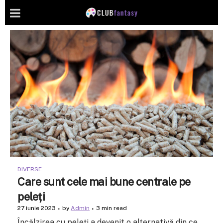
DIVERSE
Care sunt cele mai bune centrale pe
peleți
27 iunie 2023
by
Admin
3 min read
Încălzirea cu peleți a devenit o alternativă din ce