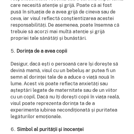
care necesită atenție și grijă. Poate că ai fost
pusă în situația de a avea grijă de cineva sau de
ceva, iar visul reflectă conștientizarea acestei
responsabilități. De asemenea, poate însemna că
trebuie să acorzi mai multă atenție și grijă
propriei tale sănătăți și bunăstări.
Dorința de a avea copii
Desigur, dacă ești o persoană care își dorește să
devină mamă, visul cu un bebeluș ar putea fi un
semn al dorinței tale de a aduce o viață nouă în
lume. Acest vis poate reflecta anxietăți sau
așteptări legate de maternitate sau de un viitor
cu un copil. Dacă nu îți dorești copii în viața reală,
visul poate reprezenta dorința ta de a
experimenta iubirea necondiționată și puritatea
legăturilor emoționale.
Simbol al purității și inocenței