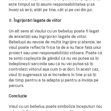
este timpul să îți asumi responsabilitatea și să
înveți să ierți, atât pe tine, cât și pe cei din jur.
Îngrijorări legate de viitor
Un alt sens al visului cu un bebeluș poate fi legat
de anxietăți sau îngrijorări legate de viitor.
Bebelușii au nevoie de multă îngrijire și atenție, iar
visul poate reflecta frica ta de a nu face față unui
proiect sau unei responsabilități viitoare. Poate că
te simți copleșită de gândul că nu vei putea să îți
îndeplinești sarcinile sau că nu vei putea să îți
controlezi viitorul așa cum ți-ai dori. În acest caz,
visul îți sugerează să ai încredere în tine și să îți
dai timp pentru a te adapta și pentru a învăța pe
parcurs.
Concluzie
Visul cu un bebeluș poate simboliza începuturi noi,