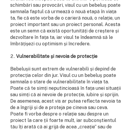
schimbări sau provocări, visul cu un bebeluș poate
semnala faptul că urmează o nouă etapă în viața
ta, fie că este vorba de o carieră nouă, o relație, un
proiect important sau un proiect personal. Acesta
este un semn că există oportunități de creștere și
dezvoltare în fața ta, iar visul te îndeamnă să le
îmbrățișezi cu optimism și încredere.
Vulnerabilitate și nevoia de protecție
Bebelușii sunt extrem de vulnerabili și depind de
protecția celor din jur. Visul cu un bebeluș poate
semnala o stare de vulnerabilitate în viața ta.
Poate că te simți neputincioasă în fața unei situații
sau simți că ai nevoie de protecție, iubire și sprijin.
De asemenea, acest vis ar putea reflecta nevoia ta
de a îngriji și de a proteja pe cineva sau ceva.
Poate fi vorba despre o relație sau despre un
proiect la care ții foarte mult, iar subconștientul
tău îți arată că ai grijă de acea „creație” sau de