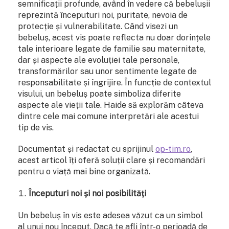
semnificații profunde, având în vedere că bebelușii
reprezintă începuturi noi, puritate, nevoia de
protecție și vulnerabilitate. Când visezi un
bebeluș, acest vis poate reflecta nu doar dorințele
tale interioare legate de familie sau maternitate,
dar și aspecte ale evoluției tale personale,
transformărilor sau unor sentimente legate de
responsabilitate și îngrijire. În funcție de contextul
visului, un bebeluș poate simboliza diferite
aspecte ale vieții tale. Haide să explorăm câteva
dintre cele mai comune interpretări ale acestui
tip de vis.
Documentat și redactat cu sprijinul
op-tim.ro
,
acest articol îți oferă soluții clare și recomandări
pentru o viață mai bine organizată.
Începuturi noi și noi posibilități
Un bebeluș în vis este adesea văzut ca un simbol
al unui nou început. Dacă te afli într-o perioadă de