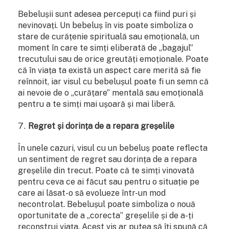
Bebelușii sunt adesea percepuți ca fiind puri și
nevinovați. Un bebeluș în vis poate simboliza o
stare de curățenie spirituală sau emoțională, un
moment în care te simți eliberată de „bagajul”
trecutului sau de orice greutăți emoționale. Poate
că în viața ta există un aspect care merită să fie
reînnoit, iar visul cu bebelușul poate fi un semn că
ai nevoie de o „curățare” mentală sau emoțională
pentru a te simți mai ușoară și mai liberă.
Regret și dorința de a repara greșelile
În unele cazuri, visul cu un bebeluș poate reflecta
un sentiment de regret sau dorința de a repara
greșelile din trecut. Poate că te simți vinovată
pentru ceva ce ai făcut sau pentru o situație pe
care ai lăsat-o să evolueze într-un mod
necontrolat. Bebelușul poate simboliza o nouă
oportunitate de a „corecta” greșelile și de a-ți
reconstrui viața. Acest vis ar putea să îți spună că