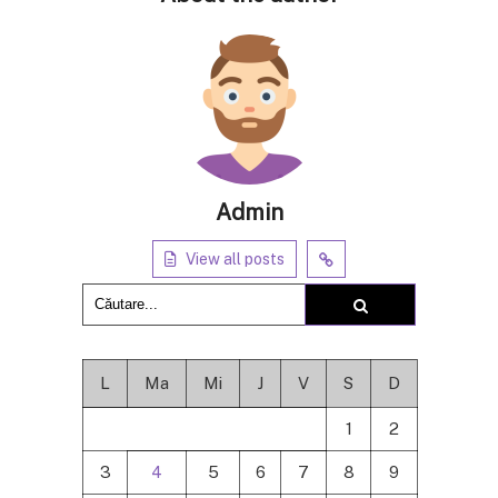
Admin
View all posts
L
Ma
Mi
J
V
S
D
1
2
3
4
5
6
7
8
9