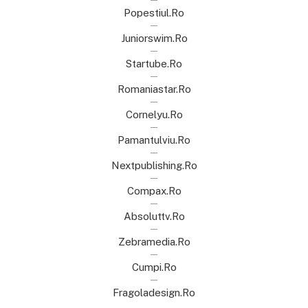
Popestiul.ro
Juniorswim.ro
Startube.ro
Romaniastar.ro
Cornelyu.ro
Pamantulviu.ro
Nextpublishing.ro
Compax.ro
Absoluttv.ro
Zebramedia.ro
Cumpi.ro
Fragoladesign.ro