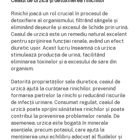
Ceaiul de urzică și detoxifierea rinichilor
Rinichii joacă un rol crucial în procesul de
detoxifiere al organismului, filtrând sângele și
eliminând deșeurile și excesul de lichide prin urină.
Ceaiul de urzică este un remediu natural excelent
pentru sprijinirea funcției renale, având un efect
diuretic ușor. Acest lucru înseamnă că urzica
stimulează producția de urină, facilitând
eliminarea toxinelor și a excesului de sare din
organism.
Datorită proprietăților sale diuretice, ceaiul de
urzică ajută la curățarea rinichilor, prevenind
formarea pietrelor la rinichi și reducând riscurile
de infecții urinare. Consumat regulat, ceaiul de
urzică poate sprijini sănătatea rinichilor și poate
contribui la prevenirea problemelor renale. De
asemenea, urzica este bogată în minerale
esențiale, precum potasiul, care ajută la
menținerea unui echilibru adecvat al fluidelor și