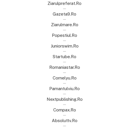
Ziarulpreferat.ro
Gazeta9.ro
Ziarulmare.ro
Popestiul.ro
Juniorswim.ro
Startube.ro
Romaniastar.ro
Cornelyu.ro
Pamantulviu.ro
Nextpublishing.ro
Compax.ro
Absoluttv.ro