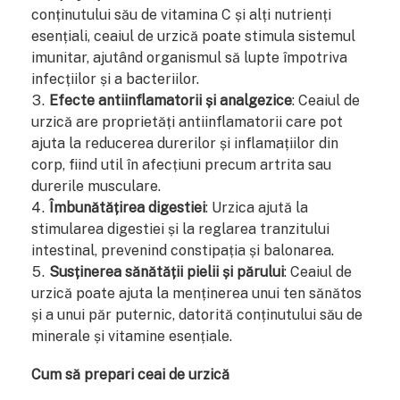
conținutului său de vitamina C și alți nutrienți
esențiali, ceaiul de urzică poate stimula sistemul
imunitar, ajutând organismul să lupte împotriva
infecțiilor și a bacteriilor.
Efecte antiinflamatorii și analgezice
: Ceaiul de
urzică are proprietăți antiinflamatorii care pot
ajuta la reducerea durerilor și inflamațiilor din
corp, fiind util în afecțiuni precum artrita sau
durerile musculare.
Îmbunătățirea digestiei
: Urzica ajută la
stimularea digestiei și la reglarea tranzitului
intestinal, prevenind constipația și balonarea.
Susținerea sănătății pielii și părului
: Ceaiul de
urzică poate ajuta la menținerea unui ten sănătos
și a unui păr puternic, datorită conținutului său de
minerale și vitamine esențiale.
Cum să prepari ceai de urzică