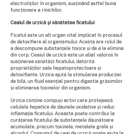
electroliților în organism, susținând astfel buna
funcționare a rinichilor.
Ceaiul de urzică și sănătatea ficatului
Ficatul este un alt organ vital implicat în procesul
de detoxifiere al organismului. Acesta are rolul de
a descompune substanțele toxice și de a le elimina
din corp. Ceaiul de urzică este un aliat valoros în
susținerea sănătății ficatului, datorită
proprietăților sale hepatoprotectoare și
detoxifiante. Urzica ajută la stimularea producției
de bilă, un fluid esențial pentru digestia grăsimilor
și eliminarea toxinelor din organism.
Urzica conține compuși activi care protejează
celulele hepatice de daunele oxidative și reduc
inflamația ficatului. Aceasta poate contribui la
curățarea ficatului de substanțele dăunătoare
acumulate, precum toxinele, metalele grele și
alcoolul. Consumul de ceai de urzică poate ajuta la