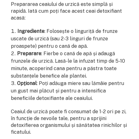
Prepararea ceaiului de urzică este simplă și
rapidă. Iată cum poți face acest ceai detoxifiant
acasă:
Ingrediente
: Folosește o linguriță de frunze
uscate de urzică (sau 2-3 linguri de frunze
proaspete) pentru o cană de apă.
Preparare
: Fierbe o cană de apă și adaugă
frunzele de urzică. Lasă-le la infuzat timp de 5-10
minute, acoperind cana pentru a păstra toate
substanțele benefice ale plantei.
Opțional
: Poți adăuga miere sau lămâie pentru
un gust mai plăcut și pentru a intensifica
beneficiile detoxifiante ale ceaiului.
Ceaiul de urzică poate fi consumat de 1-2 ori pe zi,
în funcție de nevoile tale, pentru a sprijini
detoxifierea organismului și sănătatea rinichilor și
ficatului.