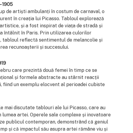
– 1905
p de artiști ambulanți în costum de carnaval, o
urent în creația lui Picasso. Tabloul explorează
artistice, și a fost inspirat de viața de stradă și
 întâlnit în Paris. Prin utilizarea culorilor
 tabloul reflectă sentimentul de melancolie și
tarea recunoașterii și succesului.
919
lebru care prezintă două femei în timp ce se
țional și formele abstracte au stârnit reacții
cii, fiind un exemplu elocvent al perioadei cubiste
e mai discutate tablouri ale lui Picasso, care au
în lumea artei. Operele sale complexe și inovatoare
neze publicul contemporan, demonstrând că geniul
timp și că impactul său asupra artei rămâne viu și