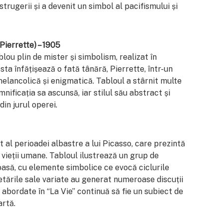
istrugerii și a devenit un simbol al pacifismului și
Pierrette) – 1905
lou plin de mister și simbolism, realizat în
sta înfățișează o fată tânără, Pierrette, într-un
elancolică și enigmatică. Tabloul a stârnit multe
emnificația sa ascunsă, iar stilul său abstract și
din jurul operei.
t al perioadei albastre a lui Picasso, care prezintă
vieții umane. Tabloul ilustrează un grup de
asă, cu elemente simbolice ce evocă ciclurile
retările sale variate au generat numeroase discuții
i abordate în “La Vie” continuă să fie un subiect de
artă.