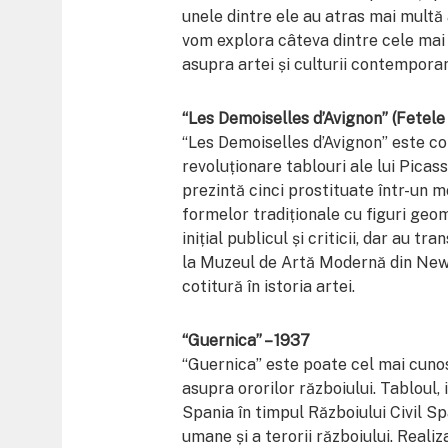
unele dintre ele au atras mai multă a
vom explora câteva dintre cele mai d
asupra artei și culturii contempora
“Les Demoiselles d’Avignon” (Fetele 
“Les Demoiselles d’Avignon” este co
revoluționare tablouri ale lui Picass
prezintă cinci prostituate într-un m
formelor tradiționale cu figuri geom
inițial publicul și criticii, dar au
la Muzeul de Artă Modernă din New 
cotitură în istoria artei.
“Guernica” – 1937
“Guernica” este poate cel mai cunos
asupra ororilor războiului. Tabloul
Spania în timpul Războiului Civil Sp
umane și a terorii războiului. Reali