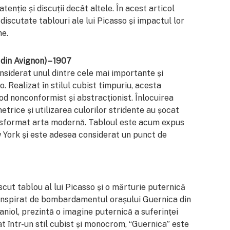
tenție și discuții decât altele. În acest articol
iscutate tablouri ale lui Picasso și impactul lor
ne.
din Avignon) – 1907
nsiderat unul dintre cele mai importante și
o. Realizat în stilul cubist timpuriu, acesta
od nonconformist și abstracționist. Înlocuirea
etrice și utilizarea culorilor stridente au șocat
 transformat arta modernă. Tabloul este acum expus
York și este adesea considerat un punct de
cut tablou al lui Picasso și o mărturie puternică
, inspirat de bombardamentul orașului Guernica din
aniol, prezintă o imagine puternică a suferinței
zat într-un stil cubist și monocrom, “Guernica” este