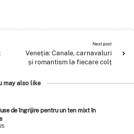
Next post
:
Veneția: Canale, carnavaluri
și romantism la fiecare colț
u may also like
se de îngrijire pentru un ten mixt în
e
025