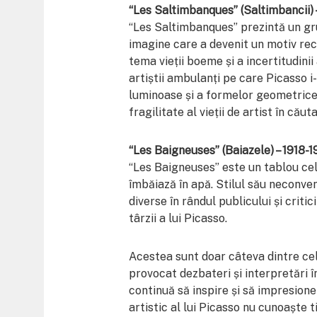
“Les Saltimbanques” (Saltimbancii) 
“Les Saltimbanques” prezintă un gru
imagine care a devenit un motiv rec
tema vieții boeme și a incertitudinii 
artiștii ambulanți pe care Picasso i-a
luminoase și a formelor geometrice,
fragilitate al vieții de artist în cău
“Les Baigneuses” (Baiazele) – 1918-1
“Les Baigneuses” este un tablou ce
îmbăiază în apă. Stilul său neconven
diverse în rândul publicului și criti
târzii a lui Picasso.
Acestea sunt doar câteva dintre cel
provocat dezbateri și interpretări 
continuă să inspire și să impresio
artistic al lui Picasso nu cunoaște 