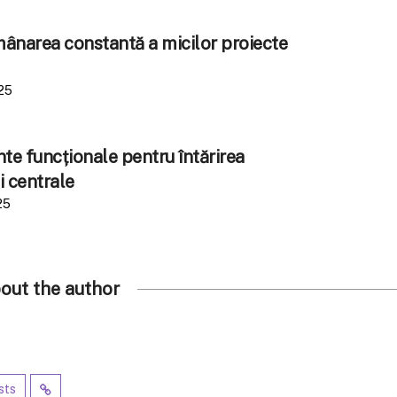
amânarea constantă a micilor proiecte
25
e funcționale pentru întărirea
i centrale
25
out the author
sts