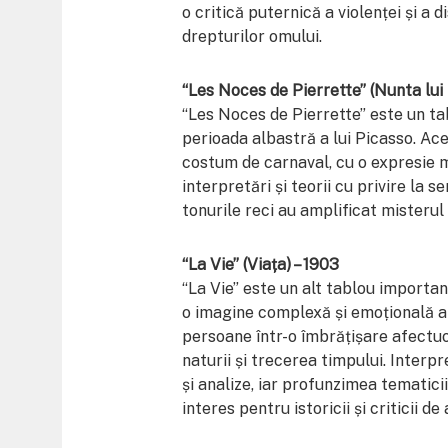
o critică puternică a violenței și a d
drepturilor omului.
“Les Noces de Pierrette” (Nunta lui 
“Les Noces de Pierrette” este un tab
perioada albastră a lui Picasso. Ace
costum de carnaval, cu o expresie m
interpretări și teorii cu privire la s
tonurile reci au amplificat misterul 
“La Vie” (Viața) – 1903
“La Vie” este un alt tablou importan
o imagine complexă și emoțională a 
persoane într-o îmbrățișare afectuo
naturii și trecerea timpului. Interp
și analize, iar profunzimea tematici
interes pentru istoricii și criticii de 