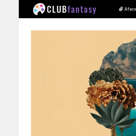
Aface