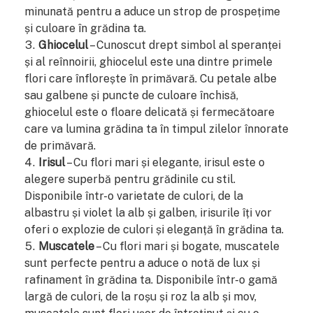
minunată pentru a aduce un strop de prospețime
și culoare în grădina ta.
Ghiocelul
– Cunoscut drept simbol al speranței
și al reînnoirii, ghiocelul este una dintre primele
flori care înflorește în primăvară. Cu petale albe
sau galbene și puncte de culoare închisă,
ghiocelul este o floare delicată și fermecătoare
care va lumina grădina ta în timpul zilelor înnorate
de primăvară.
Irisul
– Cu flori mari și elegante, irisul este o
alegere superbă pentru grădinile cu stil.
Disponibile într-o varietate de culori, de la
albastru și violet la alb și galben, irisurile îți vor
oferi o explozie de culori și eleganță în grădina ta.
Muscatele
– Cu flori mari și bogate, muscatele
sunt perfecte pentru a aduce o notă de lux și
rafinament în grădina ta. Disponibile într-o gamă
largă de culori, de la roșu și roz la alb și mov,