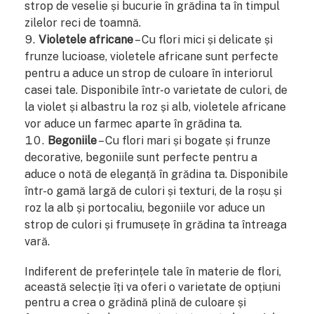
strop de veselie și bucurie în grădina ta în timpul
zilelor reci de toamnă.
Violetele africane
– Cu flori mici și delicate și
frunze lucioase, violetele africane sunt perfecte
pentru a aduce un strop de culoare în interiorul
casei tale. Disponibile într-o varietate de culori, de
la violet și albastru la roz și alb, violetele africane
vor aduce un farmec aparte în grădina ta.
Begoniile
– Cu flori mari și bogate și frunze
decorative, begoniile sunt perfecte pentru a
aduce o notă de eleganță în grădina ta. Disponibile
într-o gamă largă de culori și texturi, de la roșu și
roz la alb și portocaliu, begoniile vor aduce un
strop de culori și frumusețe în grădina ta întreaga
vară.
Indiferent de preferințele tale în materie de flori,
această selecție îți va oferi o varietate de opțiuni
pentru a crea o grădină plină de culoare și