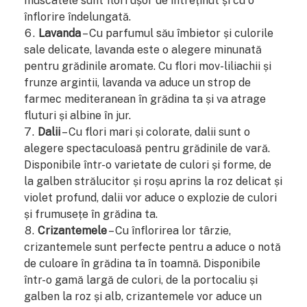
muscatele sunt flori ușor de întreținut și cu o
înflorire îndelungată.
Lavanda
– Cu parfumul său îmbietor și culorile
sale delicate, lavanda este o alegere minunată
pentru grădinile aromate. Cu flori mov-liliachii și
frunze argintii, lavanda va aduce un strop de
farmec mediteranean în grădina ta și va atrage
fluturi și albine în jur.
Dalii
– Cu flori mari și colorate, dalii sunt o
alegere spectaculoasă pentru grădinile de vară.
Disponibile într-o varietate de culori și forme, de
la galben strălucitor și roșu aprins la roz delicat și
violet profund, dalii vor aduce o explozie de culori
și frumusețe în grădina ta.
Crizantemele
– Cu înflorirea lor târzie,
crizantemele sunt perfecte pentru a aduce o notă
de culoare în grădina ta în toamnă. Disponibile
într-o gamă largă de culori, de la portocaliu și
galben la roz și alb, crizantemele vor aduce un