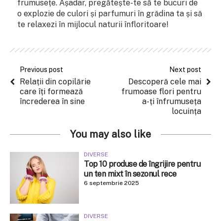
frumusețe. Așadar, pregătește-te să te bucuri de
o explozie de culori și parfumuri în grădina ta și să
te relaxezi în mijlocul naturii înfloritoare!
Previous post
Next post
Relații din copilărie
Descoperă cele mai
care îți formează
frumoase flori pentru
încrederea în sine
a-ți înfrumuseța
locuința
You may also like
DIVERSE
Top 10 produse de îngrijire pentru
un ten mixt în sezonul rece
6 septembrie 2025
DIVERSE