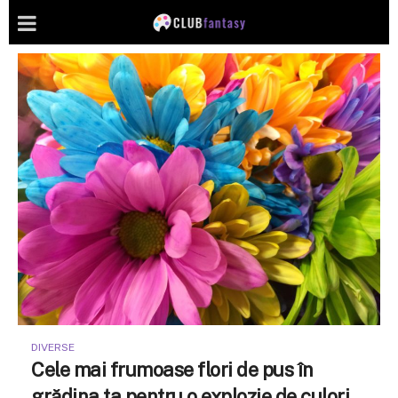
DIVERSE
Cele mai frumoase flori de pus în
grădina ta pentru o explozie de culori