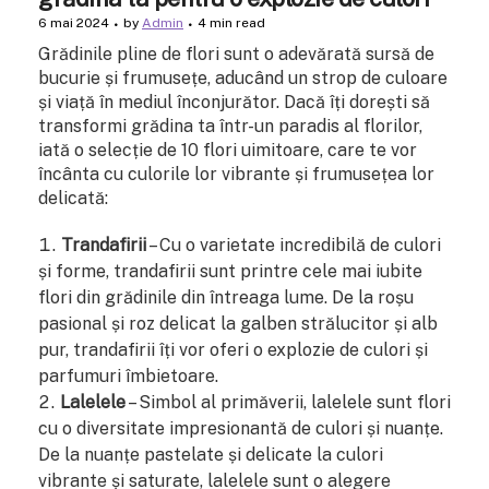
6 mai 2024
by
Admin
4 min read
Grădinile pline de flori sunt o adevărată sursă de
bucurie și frumusețe, aducând un strop de culoare
și viață în mediul înconjurător. Dacă îți dorești să
transformi grădina ta într-un paradis al florilor,
iată o selecție de 10 flori uimitoare, care te vor
încânta cu culorile lor vibrante și frumusețea lor
delicată:
Trandafirii
– Cu o varietate incredibilă de culori
și forme, trandafirii sunt printre cele mai iubite
flori din grădinile din întreaga lume. De la roșu
pasional și roz delicat la galben strălucitor și alb
pur, trandafirii îți vor oferi o explozie de culori și
parfumuri îmbietoare.
Lalelele
– Simbol al primăverii, lalelele sunt flori
cu o diversitate impresionantă de culori și nuanțe.
De la nuanțe pastelate și delicate la culori
vibrante și saturate, lalelele sunt o alegere