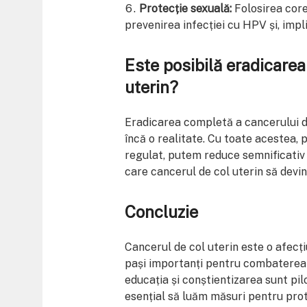
Protecție sexuală:
Folosirea core
prevenirea infecției cu HPV și, impli
Este posibilă eradicarea
uterin?
Eradicarea completă a cancerului de
încă o realitate. Cu toate acestea, 
regulat, putem reduce semnificativ 
care cancerul de col uterin să devin
Concluzie
Cancerul de col uterin este o afecți
pași importanți pentru combaterea 
educația și conștientizarea sunt pilo
esențial să luăm măsuri pentru prote