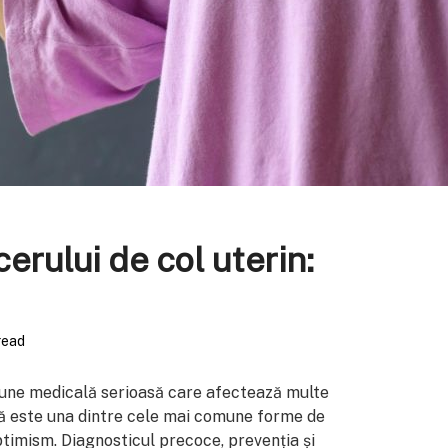
rului de col uterin:
read
țiune medicală serioasă care afectează multe
că este una dintre cele mai comune forme de
ptimism. Diagnosticul precoce, prevenția și