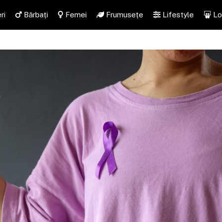
ri
Bărbați
Femei
Frumusețe
Lifestyle
Lo