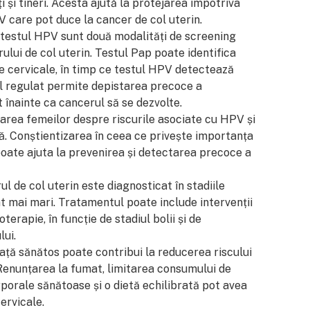
și tineri. Acesta ajută la protejarea împotriva
V care pot duce la cancer de col uterin.
 testul HPV sunt două modalități de screening
lui de col uterin. Testul Pap poate identifica
e cervicale, în timp ce testul HPV detectează
l regulat permite depistarea precoce a
înainte ca cancerul să se dezvolte.
rea femeilor despre riscurile asociate cu HPV și
lă. Conștientizarea în ceea ce privește importanța
 poate ajuta la prevenirea și detectarea precoce a
l de col uterin este diagnosticat în stadiile
nt mai mari. Tratamentul poate include intervenții
terapie, în funcție de stadiul bolii și de
lui.
iață sănătos poate contribui la reducerea riscului
 Renunțarea la fumat, limitarea consumului de
rporale sănătoase și o dietă echilibrată pot avea
ervicale.