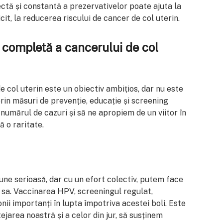
ctă și constantă a prezervativelor poate ajuta la
cit, la reducerea riscului de cancer de col uterin.
 completă a cancerului de col
 col uterin este un obiectiv ambițios, dar nu este
prin măsuri de prevenție, educație și screening
numărul de cazuri și să ne apropiem de un viitor în
ă o raritate.
une serioasă, dar cu un efort colectiv, putem face
sa. Vaccinarea HPV, screeningul regulat,
nii importanți în lupta împotriva acestei boli. Este
jarea noastră și a celor din jur, să susținem