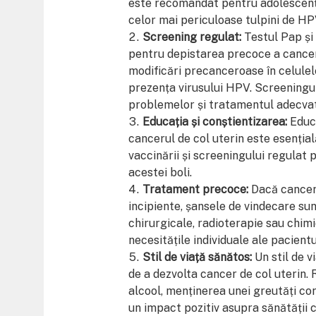
este recomandat pentru adolescenți 
celor mai periculoase tulpini de HP
Screening regulat:
Testul Pap și
pentru depistarea precoce a canceru
modificări precanceroase în celulel
prezența virusului HPV. Screeningu
problemelor și tratamentul adecvat 
Educația și conștientizarea:
Educa
cancerul de col uterin este esenția
vaccinării și screeningului regulat
acestei boli.
Tratament precoce:
Dacă canceru
incipiente, șansele de vindecare su
chirurgicale, radioterapie sau chimio
necesitățile individuale ale pacientu
Stil de viață sănătos:
Un stil de v
de a dezvolta cancer de col uterin.
alcool, menținerea unei greutăți co
un impact pozitiv asupra sănătății c