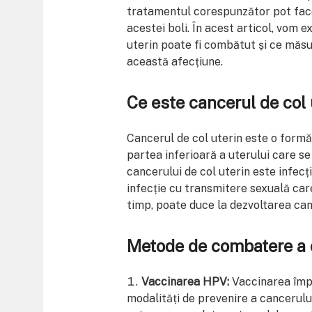
tratamentul corespunzător pot face
acestei boli. În acest articol, vom 
uterin poate fi combătut și ce măsur
această afecțiune.
Ce este cancerul de col 
Cancerul de col uterin este o formă 
partea inferioară a uterului care s
cancerului de col uterin este infec
infecție cu transmitere sexuală care 
timp, poate duce la dezvoltarea can
Metode de combatere a c
Vaccinarea HPV:
Vaccinarea împo
modalități de prevenire a cancerului