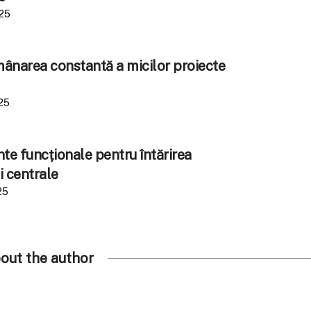
025
amânarea constantă a micilor proiecte
25
e funcționale pentru întărirea
i centrale
25
out the author