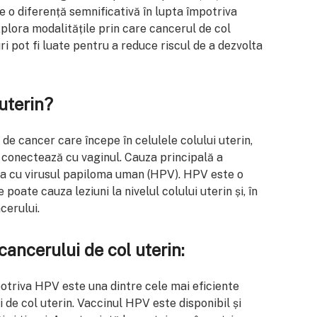
 o diferență semnificativă în lupta împotriva
explora modalitățile prin care cancerul de col
i pot fi luate pentru a reduce riscul de a dezvolta
uterin?
de cancer care începe în celulele colului uterin,
e conectează cu vaginul. Cauza principală a
ția cu virusul papiloma uman (HPV). HPV este o
poate cauza leziuni la nivelul colului uterin și, în
cerului.
ancerului de col uterin:
triva HPV este una dintre cele mai eficiente
 de col uterin. Vaccinul HPV este disponibil și