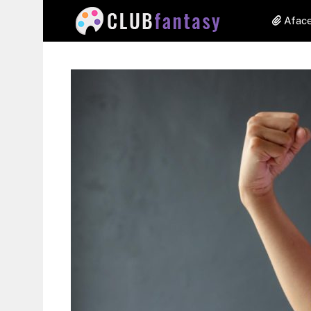
Aface