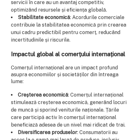
servicii în care au un avantaj competitiv,
optimizând resursele și eficiența globală.
Stabilitate economică
: Acordurile comerciale
contribuie la stabilitatea economică prin crearea
unui cadru predictibil pentru comerț, reducând
incertitudinile și riscurile.
Impactul global al comerțului internațional
Comerțul internațional are un impact profund
asupra economiilor și societăților din întreaga
lume:
Creșterea economică
: Comerțul internațional
stimulează creșterea economică, generând locuri
de muncă și sporind veniturile naționale. Țările
care participă activ în comerțul internațional
beneficiază adesea de un nivel mai ridicat de trai.
Diversificarea produselor
: Consumatorii au
acces la o gamă mai largă de produse, inclusiv