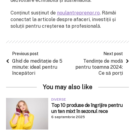
dezvoltare echitabilă și sustenabilă.
Conținut susținut de
noulantreprenor.ro
. Rămâi
conectat la articole despre afaceri, investiții și
soluții pentru creșterea ta profesională.
Previous post
Next post
Ghid de meditație de 5
Tendințe de modă
minute: ideal pentru
pentru toamna 2024:
începători
Ce să porți
You may also like
DIVERSE
Top 10 produse de îngrijire pentru
un ten mixt în sezonul rece
6 septembrie 2025