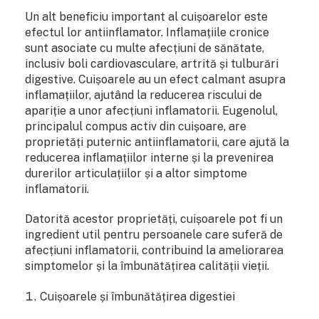
Un alt beneficiu important al cuișoarelor este
efectul lor antiinflamator. Inflamațiile cronice
sunt asociate cu multe afecțiuni de sănătate,
inclusiv boli cardiovasculare, artrită și tulburări
digestive. Cuișoarele au un efect calmant asupra
inflamațiilor, ajutând la reducerea riscului de
apariție a unor afecțiuni inflamatorii. Eugenolul,
principalul compus activ din cuișoare, are
proprietăți puternic antiinflamatorii, care ajută la
reducerea inflamațiilor interne și la prevenirea
durerilor articulațiilor și a altor simptome
inflamatorii.
Datorită acestor proprietăți, cuișoarele pot fi un
ingredient util pentru persoanele care suferă de
afecțiuni inflamatorii, contribuind la ameliorarea
simptomelor și la îmbunătățirea calității vieții.
Cuișoarele și îmbunătățirea digestiei