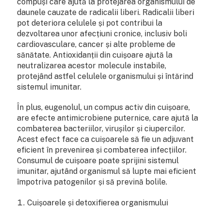
compuși care ajută la protejarea organismului de
daunele cauzate de radicalii liberi. Radicalii liberi
pot deteriora celulele și pot contribui la
dezvoltarea unor afecțiuni cronice, inclusiv boli
cardiovasculare, cancer și alte probleme de
sănătate. Antioxidanții din cuișoare ajută la
neutralizarea acestor molecule instabile,
protejând astfel celulele organismului și întărind
sistemul imunitar.
În plus, eugenolul, un compus activ din cuișoare,
are efecte antimicrobiene puternice, care ajută la
combaterea bacteriilor, virușilor și ciupercilor.
Acest efect face ca cuișoarele să fie un adjuvant
eficient în prevenirea și combaterea infecțiilor.
Consumul de cuișoare poate sprijini sistemul
imunitar, ajutând organismul să lupte mai eficient
împotriva patogenilor și să prevină bolile.
Cuișoarele și detoxifierea organismului