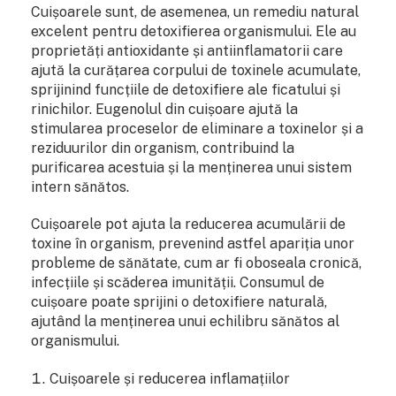
Cuișoarele sunt, de asemenea, un remediu natural
excelent pentru detoxifierea organismului. Ele au
proprietăți antioxidante și antiinflamatorii care
ajută la curățarea corpului de toxinele acumulate,
sprijinind funcțiile de detoxifiere ale ficatului și
rinichilor. Eugenolul din cuișoare ajută la
stimularea proceselor de eliminare a toxinelor și a
reziduurilor din organism, contribuind la
purificarea acestuia și la menținerea unui sistem
intern sănătos.
Cuișoarele pot ajuta la reducerea acumulării de
toxine în organism, prevenind astfel apariția unor
probleme de sănătate, cum ar fi oboseala cronică,
infecțiile și scăderea imunității. Consumul de
cuișoare poate sprijini o detoxifiere naturală,
ajutând la menținerea unui echilibru sănătos al
organismului.
Cuișoarele și reducerea inflamațiilor