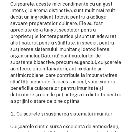
Cuișoarele, aceste mici condimente cu un gust
intens și o aromă distinctivă, sunt mult mai mult
decât un ingredient folosit pentru a adăuga
savoare preparatelor culinare. Ele au fost
apreciate de-a lungul secolelor pentru
proprietățile lor terapeutice și sunt un adevărat
aliat natural pentru sănătate, în special pentru
susținerea sistemului imunitar și detoxifierea
organismului. Datorită conținutului lor de
substanțe bioactive, precum eugenolul, cuișoarele
au efecte antiinflamatorii, antioxidante și
antimicrobiene, care contribuie la îmbunătățirea
sănătății generale. În acest articol, vom explora
beneficiile cuișoarelor pentru imunitate și
detoxifiere și cum le poți integra în dieta ta pentru
a sprijini o stare de bine optimă.
Cuișoarele și susținerea sistemului imunitar
Cuișoarele sunt o sursă excelentă de antioxidanți,