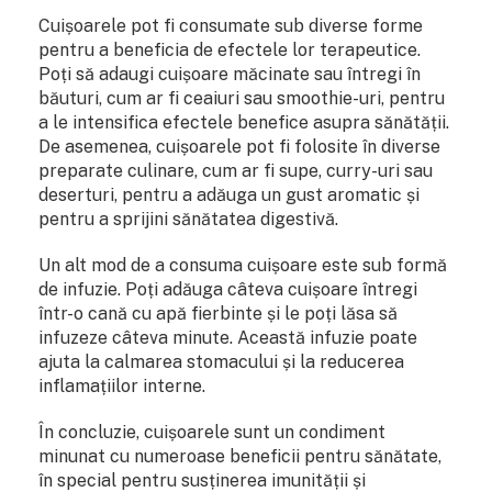
Cuișoarele pot fi consumate sub diverse forme
pentru a beneficia de efectele lor terapeutice.
Poți să adaugi cuișoare măcinate sau întregi în
băuturi, cum ar fi ceaiuri sau smoothie-uri, pentru
a le intensifica efectele benefice asupra sănătății.
De asemenea, cuișoarele pot fi folosite în diverse
preparate culinare, cum ar fi supe, curry-uri sau
deserturi, pentru a adăuga un gust aromatic și
pentru a sprijini sănătatea digestivă.
Un alt mod de a consuma cuișoare este sub formă
de infuzie. Poți adăuga câteva cuișoare întregi
într-o cană cu apă fierbinte și le poți lăsa să
infuzeze câteva minute. Această infuzie poate
ajuta la calmarea stomacului și la reducerea
inflamațiilor interne.
În concluzie, cuișoarele sunt un condiment
minunat cu numeroase beneficii pentru sănătate,
în special pentru susținerea imunității și