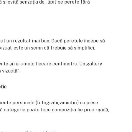
și evită senzația de „lipit pe perete fără
t un rezultat mai bun. Dacă peretele începe să
izual, este un semn că trebuie să simplifici.
ente și nu umple fiecare centimetru. Un gallery
 vizuală”.
etic
ente personale (fotografii, amintiri) cu piese
ră categorie poate face compoziția fie prea rigidă,