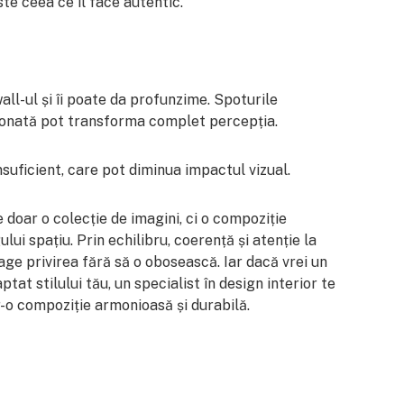
ste ceea ce îl face autentic.
all-ul și îi poate da profunzime. Spoturile
ționată pot transforma complet percepția.
suficient, care pot diminua impactul vizual.
e doar o colecție de imagini, ci o compoziție
ui spațiu. Prin echilibru, coerență și atenție la
rage privirea fără să o obosească. Iar dacă vrei un
tat stilului tău, un specialist în design interior te
r-o compoziție armonioasă și durabilă.