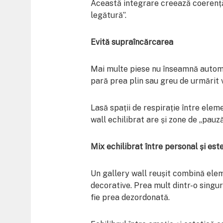
Această integrare creează coerență 
legătură”.
Evită supraîncărcarea
Mai multe piese nu înseamnă automa
pară prea plin sau greu de urmărit v
Lasă spații de respirație între elem
wall echilibrat are și zone de „pauză
Mix echilibrat între personal și est
Un gallery wall reușit combină elem
decorative. Prea mult dintr-o singu
fie prea dezordonată.