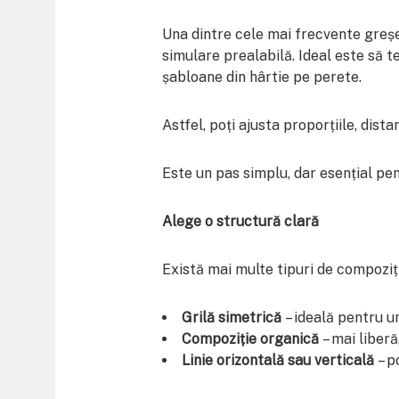
Una dintre cele mai frecvente greșe
simulare prealabilă. Ideal este să 
șabloane din hârtie pe perete.
Astfel, poți ajusta proporțiile, dista
Este un pas simplu, dar esențial pen
Alege o structură clară
Există mai multe tipuri de compoziț
Grilă simetrică
– ideală pentru u
Compoziție organică
– mai liberă
Linie orizontală sau verticală
– p