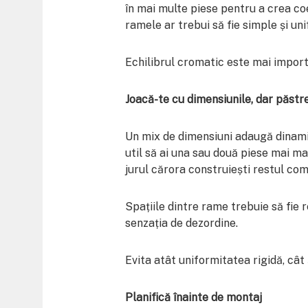
în mai multe piese pentru a crea co
ramele ar trebui să fie simple și un
Echilibrul cromatic este mai import
Joacă-te cu dimensiunile, dar păstr
Un mix de dimensiuni adaugă dinamis
util să ai una sau două piese mai m
jurul cărora construiești restul com
Spațiile dintre rame trebuie să fie 
senzația de dezordine.
Evita atât uniformitatea rigidă, cât
Planifică înainte de montaj