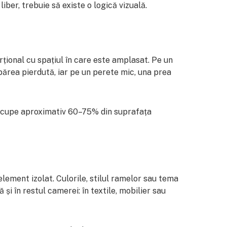
iber, trebuie să existe o logică vizuală.
rțional cu spațiul în care este amplasat. Pe un
ărea pierdută, iar pe un perete mic, una prea
 ocupe aproximativ 60–75% din suprafața
element izolat. Culorile, stilul ramelor sau tema
 și în restul camerei: în textile, mobilier sau