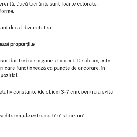
erență. Dacă lucrările sunt foarte colorate,
iforme.
ant decât diversitatea.
ează proporțiile
m, dar trebuie organizat corect. De obicei, este
ari care funcționează ca puncte de ancorare, în
poziției.
relativ constante (de obicei 3–7 cm), pentru a evita
 și diferențele extreme fără structură.