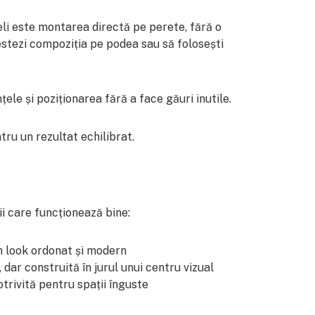
li este montarea directă pe perete, fără o
testezi compoziția pe podea sau să folosești
nțele și poziționarea fără a face găuri inutile.
tru un rezultat echilibrat.
ii care funcționează bine:
n look ordonat și modern
, dar construită în jurul unui centru vizual
otrivită pentru spații înguste