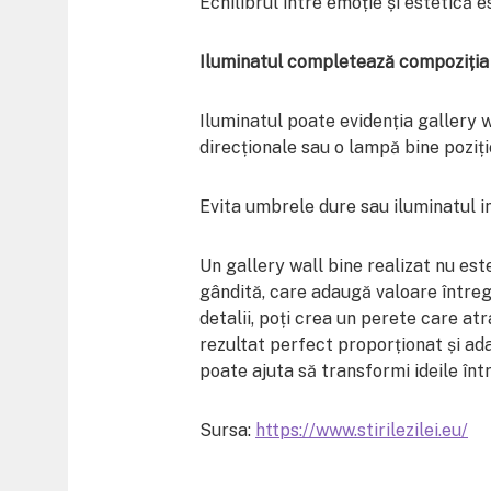
Echilibrul între emoție și estetică e
Iluminatul completează compoziția
Iluminatul poate evidenția gallery w
direcționale sau o lampă bine pozi
Evita umbrele dure sau iluminatul in
Un gallery wall bine realizat nu est
gândită, care adaugă valoare întregul
detalii, poți crea un perete care at
rezultat perfect proporționat și adap
poate ajuta să transformi ideile înt
Sursa:
https://www.stirilezilei.eu/