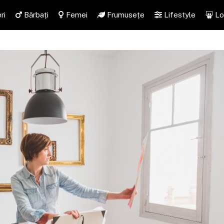
ri
Bărbați
Femei
Frumusețe
Lifestyle
Lo