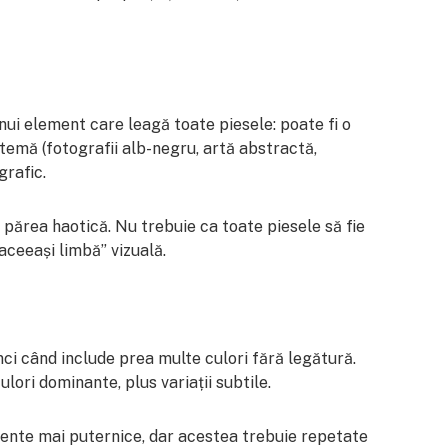
nui element care leagă toate piesele: poate fi o
temă (fotografii alb-negru, artă abstractă,
grafic.
 părea haotică. Nu trebuie ca toate piesele să fie
aceeași limbă” vizuală.
nci când include prea multe culori fără legătură.
ulori dominante, plus variații subtile.
ccente mai puternice, dar acestea trebuie repetate