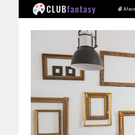
Aface