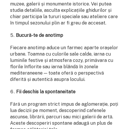
muzee, galerii și monumente istorice. Vei putea
studia detaliile, asculta explicațiile ghidurilor și
chiar participa la tururi speciale sau ateliere care
în timpul sezonului plin ar fi greu de accesat.
Bucură-te de anotimp
Fiecare anotimp aduce un farmec aparte orașelor
urbane. Toamna cu culorile sale calde, iarna cu
luminile festive și atmosfera cozy, primăvara cu
florile înflorite sau iarna blândă în zonele
mediteraneene — toate oferă o perspectivă
diferită și autentică asupra locului.
Fii deschis la spontaneitate
Fără un program strict impus de aglomerație, poți
lua decizii pe moment, descoperind cafenele
ascunse, librării, parcuri sau mici galerii de artă.
Aceste descoperiri spontane adaugă un plus de