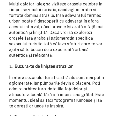
Mulți călători aleg să viziteze orașele celebre în
timpul sezonului turistic, când aglomerația și
forfota domină străzile. Însă adevăratul farmec
urban poate fi descoperit cu adevărat în afara
acestui interval, când orașele își arată o față mai
autentică și liniștită. Dacă vrei să explorezi
orașele fără graba și aglomerația specifică
sezonului turistic, iată câteva sfaturi care te vor
ajuta să te bucuri de o experiență urbană
autentică și relaxantă.
Bucură-te de liniștea străzilor
În afara sezonului turistic, străzile sunt mai puțin
aglomerate, iar plimbările devin o plăcere. Poți
admira arhitectura, detaliile fațadelor și
atmosfera locală fără a fi împins sau grăbit. Este
momentul ideal să faci fotografii frumoase și să
te oprești oriunde te inspiră.