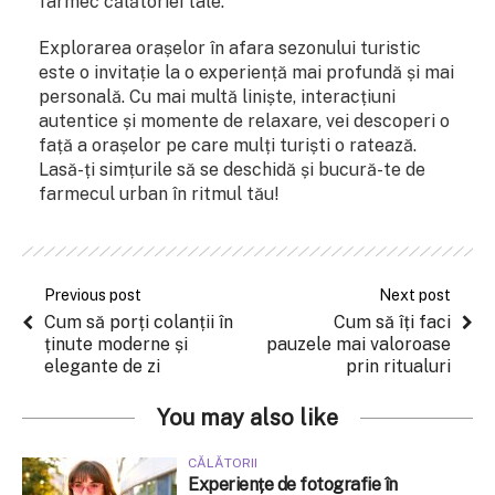
farmec călătoriei tale.
Explorarea orașelor în afara sezonului turistic
este o invitație la o experiență mai profundă și mai
personală. Cu mai multă liniște, interacțiuni
autentice și momente de relaxare, vei descoperi o
față a orașelor pe care mulți turiști o ratează.
Lasă-ți simțurile să se deschidă și bucură-te de
farmecul urban în ritmul tău!
Previous post
Next post
Cum să porți colanții în
Cum să îți faci
ținute moderne și
pauzele mai valoroase
elegante de zi
prin ritualuri
You may also like
CĂLĂTORII
Experiențe de fotografie în