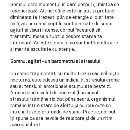
Somnul este momentul în care corpul și mintea se
regenerează. Atunci când este liniștit și profund,
dimineața te trezești plin de energie și claritate.
Însă, atunci când nopțile sunt marcate de somn
agitat și visuri intense, corpul încearcă să
transmită mesaje subtile despre starea ta
interioară. Aceste semnale nu sunt întâmplătoare
și merită ascultate cu atenție.
Somnul agitat – un barometru al stresului
Un somn fragmentat, cu multe treziri sau neliniște
nocturnă, este adesea un indiciu al stresului cronic
sau al tensiunii emoționale acumulate peste zi.
Atunci când nivelul de cortizol (hormonul
stresului) rămâne ridicat până seara, organismul
rămâne într-o stare de alertă și nu reușește să
intre în fazele profunde de somn. Practic, corpul
îți spune că are nevoie de relaxare și de un ritm
mai echilibrat.