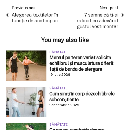
Previous post
Next post
Alegerea textilelor în
7 semne că ți-ai
funcție de anotimpuri
rafinat cu adevărat
gustul vestimentar
You may also like
SĂNĂTATE
Mersul pe teren variat solicită
echilibrul și musculatura diferit
față de banda de alergare
19 iulie 2026
SĂNĂTATE
Cum simți în corp dezechilibrele
subconștiente
1 decembrie 2025
SĂNĂTATE