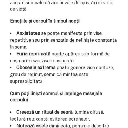
aceste semnale că are nevoie de ajustări în stilul
de viață.
Emoțiile și corpul în timpul nopții
Anxietatea
se poate manifesta prin vise
repetitive sau prin senzația de neliniște constantă
în somn.
Furia reprimată
poate apărea sub formă de
coșmaruri sau vise tensionate.
Oboseala extremă
poate genera vise confuze,
greu de reținut, semn că mintea este
suprasolicitată.
Cum poți liniști somnul și înțelege mesajele
corpului
Creează un ritual de seară
: lumină difuză,
lectură relaxantă, evitarea ecranelor.
Notează visele
dimineața, pentru a descifra