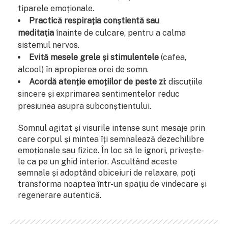
tiparele emoționale.
Practică respirația conștientă sau
meditația
înainte de culcare, pentru a calma
sistemul nervos.
Evită mesele grele și stimulentele
(cafea,
alcool) în apropierea orei de somn.
Acordă atenție emoțiilor de peste zi
: discuțiile
sincere și exprimarea sentimentelor reduc
presiunea asupra subconștientului.
Somnul agitat și visurile intense sunt mesaje prin
care corpul și mintea îți semnalează dezechilibre
emoționale sau fizice. În loc să le ignori, privește-
le ca pe un ghid interior. Ascultând aceste
semnale și adoptând obiceiuri de relaxare, poți
transforma noaptea într-un spațiu de vindecare și
regenerare autentică.