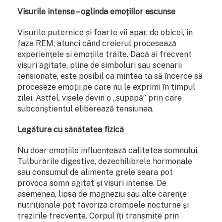
Visurile intense – oglinda emoțiilor ascunse
Visurile puternice și foarte vii apar, de obicei, în
faza REM, atunci când creierul procesează
experiențele și emoțiile trăite. Dacă ai frecvent
visuri agitate, pline de simboluri sau scenarii
tensionate, este posibil ca mintea ta să încerce să
proceseze emoții pe care nu le exprimi în timpul
zilei. Astfel, visele devin o „supapă” prin care
subconștientul eliberează tensiunea.
Legătura cu sănătatea fizică
Nu doar emoțiile influențează calitatea somnului.
Tulburările digestive, dezechilibrele hormonale
sau consumul de alimente grele seara pot
provoca somn agitat și visuri intense. De
asemenea, lipsa de magneziu sau alte carențe
nutriționale pot favoriza crampele nocturne și
trezirile frecvente. Corpul îți transmite prin