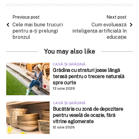
Previous post
Next post
Cele mai bune trucuri
Cum evoluează
pentru a-ți prelungi
inteligența artificială în
bronzul
educație
You may also like
CASĂ ȘI GRĂDINĂ
Grădina cu straturi joase lângă
terasă pentru o trecere naturală
spre curte
13 iulie 2026
CASĂ ȘI GRĂDINĂ
Bucătăria cu zonă de depozitare
pentru veselă de ocazie, fără
vitrine aglomerate
12 iulie 2026