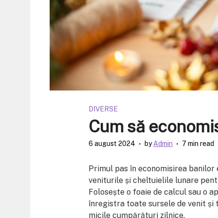
DIVERSE
Cum să economise
6 august 2024
by
Admin
7 min read
Primul pas în economisirea banilor e
veniturile și cheltuielile lunare pen
Folosește o foaie de calcul sau o ap
înregistra toate sursele de venit și 
micile cumpărături zilnice.