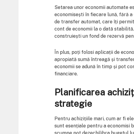
Setarea unor economii automate es
economisești în fiecare lună, fără a
de transfer automat, care îți permit
cont de economii la o dată stabilită
construiești un fond de rezervă pen
În plus, poți folosi aplicații de eco
apropiată sumă întreagă și transfer
economii se adună în timp și pot con
financiare.
Planificarea achiziț
strategie
Pentru achizițiile mari, cum ar fi e
sunt esențiale pentru a economisi b
scumpe pot dezechilibra bugetul lun