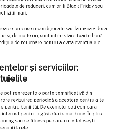
rioadele de reduceri, cum ar fi Black Friday sau
chiziții mari.
narea de produse recondiționate sau la mâna a doua.
ne și, de multe ori, sunt într-o stare foarte bună.
ondițiile de returnare pentru a evita eventualele
telor și serviciilor:
tuielile
e pot reprezenta o parte semnificativă din
derare revizuirea periodică a acestora pentru a te
re pentru banii tăi. De exemplu, poți compara
 internet pentru a găsi oferte mai bune. În plus,
eaming sau de fitness pe care nu le folosești
renunți la ele.