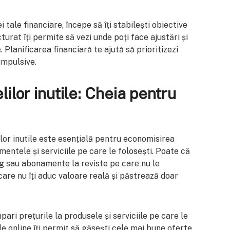
i tale financiare, începe să îți stabilești obiective
urat îți permite să vezi unde poți face ajustări și
. Planificarea financiară te ajută să prioritizezi
 impulsive.
ilor inutile: Cheia pentru
ilor inutile este esențială pentru economisirea
mentele și serviciile pe care le folosești. Poate că
ng sau abonamente la reviste pe care nu le
 care nu îți aduc valoare reală și păstrează doar
ari prețurile la produsele și serviciile pe care le
e online îți permit să găsești cele mai bune oferte