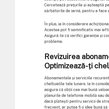
Cercetează prețurile și așteaptă pe
sărbătorile de iarnă, pentru a face a
În plus, ia în considerare achizițio
Acestea pot fi semnificativ mai iefti
Asigură-te că verifici garanția și c
probleme.
Revizuirea abonamen
Optimizează-ți chel
Abonamentele și serviciile recurent
cheltuielile tale lunare. Ia în consi
asigura că obții cea mai bună valoa
planurile de telefonie mobilă sau de
dacă plătești pentru servicii de str
frecvent, ar putea fi o idee bună să 