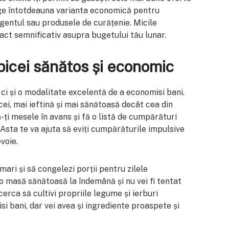
lege întotdeauna varianta economică pentru
rgentul sau produsele de curățenie. Micile
ct semnificativ asupra bugetului tău lunar.
bicei sănătos și economic
ci și o modalitate excelentă de a economisi bani.
ei, mai ieftină și mai sănătoasă decât cea din
-ți mesele în avans și fă o listă de cumpărături
Asta te va ajuta să eviți cumpărăturile impulsive
voie.
mari și să congelezi porții pentru zilele
o masă sănătoasă la îndemână și nu vei fi tentat
erca să cultivi propriile legume și ierburi
i bani, dar vei avea și ingrediente proaspete și