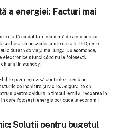
tă a energiei: Facturi mai
te o altă modalitate eficientă de a economisi
înlocui becurile incandescente cu cele LED, care
 au o durată de viață mai lungă. De asemenea,
 electronice atunci când nu le folosești,
hiar și în standby.
il te poate ajuta să controlezi mai bine
sturile de încălzire și răcire. Asigură-te că
ntru a păstra căldura în timpul iernii și răcoarea în
l în care folosești energia pot duce la economii
c: Soluții pentru bugetul