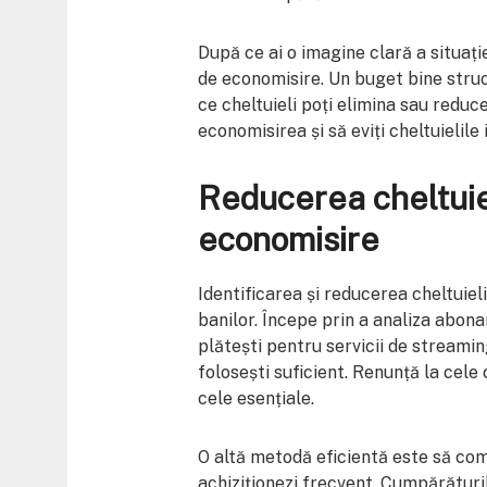
După ce ai o imagine clară a situație
de economisire. Un buget bine struct
ce cheltuieli poți elimina sau reduce
economisirea și să eviți cheltuielile
Reducerea cheltuiel
economisire
Identificarea și reducerea cheltuiel
banilor. Începe prin a analiza abona
plătești pentru servicii de streami
folosești suficient. Renunță la cele
cele esențiale.
O altă metodă eficientă este să comp
achiziționezi frecvent. Cumpărăturil