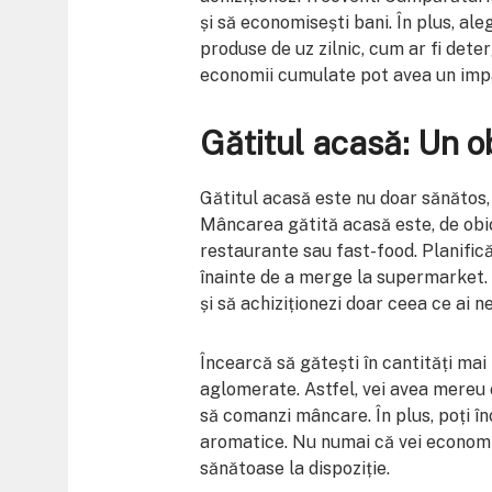
și să economisești bani. În plus, a
produse de uz zilnic, cum ar fi dete
economii cumulate pot avea un impa
Gătitul acasă: Un o
Gătitul acasă este nu doar sănătos, 
Mâncarea gătită acasă este, de obic
restaurante sau fast-food. Planifică
înainte de a merge la supermarket. 
și să achiziționezi doar ceea ce ai ne
Încearcă să gătești în cantități mai 
aglomerate. Astfel, vei avea mereu 
să comanzi mâncare. În plus, poți înc
aromatice. Nu numai că vei economis
sănătoase la dispoziție.