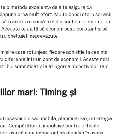
te o metodă excelentă de a te asigura că
 depune prea mult efort. Multe bănci oferă servicii
 să transferi o sumă fixă din contul curent într-un
. Aceasta te ajută să economisești constant și să
tru cheltuieli neprevăzute.
nomisire care rotunjesc fiecare achiziție la cea mai
ă diferența într-un cont de economii. Aceste mici
tribui semnificativ la atingerea obiectivelor tale
iilor mari: Timing și
lectrocasnicele sau mobila, planificarea și strategia
ani. Cumpărăturile impulsive pentru articole
ar, așa că este important să planifici în avans.