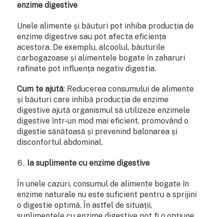
enzime digestive
Unele alimente și băuturi pot inhiba producția de
enzime digestive sau pot afecta eficiența
acestora. De exemplu, alcoolul, băuturile
carbogazoase și alimentele bogate în zaharuri
rafinate pot influența negativ digestia.
Cum te ajută
: Reducerea consumului de alimente
și băuturi care inhibă producția de enzime
digestive ajută organismul să utilizeze enzimele
digestive într-un mod mai eficient, promovând o
digestie sănătoasă și prevenind balonarea și
disconfortul abdominal.
Ia suplimente cu enzime digestive
În unele cazuri, consumul de alimente bogate în
enzime naturale nu este suficient pentru a sprijini
o digestie optimă. În astfel de situații,
suplimentele cu enzime digestive pot fi o opțiune