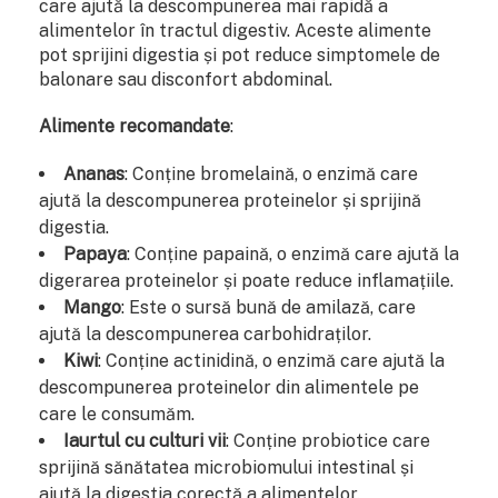
care ajută la descompunerea mai rapidă a
alimentelor în tractul digestiv. Aceste alimente
pot sprijini digestia și pot reduce simptomele de
balonare sau disconfort abdominal.
Alimente recomandate
:
Ananas
: Conține bromelaină, o enzimă care
ajută la descompunerea proteinelor și sprijină
digestia.
Papaya
: Conține papaină, o enzimă care ajută la
digerarea proteinelor și poate reduce inflamațiile.
Mango
: Este o sursă bună de amilază, care
ajută la descompunerea carbohidraților.
Kiwi
: Conține actinidină, o enzimă care ajută la
descompunerea proteinelor din alimentele pe
care le consumăm.
Iaurtul cu culturi vii
: Conține probiotice care
sprijină sănătatea microbiomului intestinal și
ajută la digestia corectă a alimentelor.