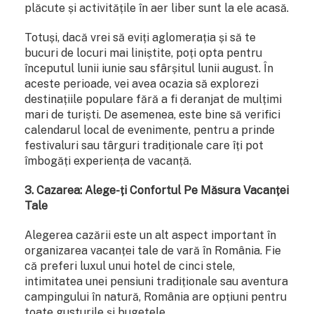
plăcute și activitățile în aer liber sunt la ele acasă.
Totuși, dacă vrei să eviți aglomerația și să te
bucuri de locuri mai liniștite, poți opta pentru
începutul lunii iunie sau sfârșitul lunii august. În
aceste perioade, vei avea ocazia să explorezi
destinațiile populare fără a fi deranjat de mulțimi
mari de turiști. De asemenea, este bine să verifici
calendarul local de evenimente, pentru a prinde
festivaluri sau târguri tradiționale care îți pot
îmbogăți experiența de vacanță.
3. Cazarea: Alege-ți Confortul Pe Măsura Vacanței
Tale
Alegerea cazării este un alt aspect important în
organizarea vacanței tale de vară în România. Fie
că preferi luxul unui hotel de cinci stele,
intimitatea unei pensiuni tradiționale sau aventura
campingului în natură, România are opțiuni pentru
toate gusturile și bugetele.