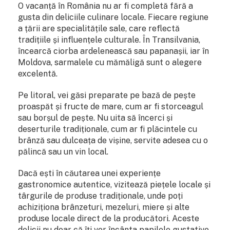
O vacanță în România nu ar fi completă fără a
gusta din deliciile culinare locale. Fiecare regiune
a țării are specialitățile sale, care reflectă
tradițiile și influențele culturale. În Transilvania,
încearcă ciorba ardelenească sau papanașii, iar în
Moldova, sarmalele cu mămăligă sunt o alegere
excelentă.
Pe litoral, vei găsi preparate pe bază de pește
proaspăt și fructe de mare, cum ar fi storceagul
sau borșul de pește. Nu uita să încerci și
deserturile tradiționale, cum ar fi plăcintele cu
brânză sau dulceața de vișine, servite adesea cu o
pălincă sau un vin local.
Dacă ești în căutarea unei experiențe
gastronomice autentice, vizitează piețele locale și
târgurile de produse tradiționale, unde poți
achiziționa brânzeturi, mezeluri, miere și alte
produse locale direct de la producători. Aceste
delicii nu doar că îți vor încânta papilele gustative,