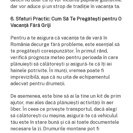
dar vor aduce și un strop de tradiție în vacanța ta.
6. Sfaturi Practic: Cum Să Te Pregătești pentru O
Vacanță Fără Griji
Pentru a te asigura că vacanța ta de vară în
România decurge fără probleme, este esențial să
te pregătești corespunzător. În primul rând,
verifică prognoza meteo pentru perioada în care
plănuiești să călătorești și asigură-te că îți iei
hainele potrivite. În munți, vremea poate fi
imprevizibilă, așa că nu uita de echipamentul
adecvat pentru drumeții.
De asemenea, este bine să ai la tine un kit de prim
ajutor, mai ales dacă plănuiești activități în aer
liber. În ceea ce privește transportul, dacă alegi
să călătorești cu mașina, asigură-te că vehiculul
tău este în stare bună și că ai toate documentele
necesare la zi. Drumurile montane pot fi