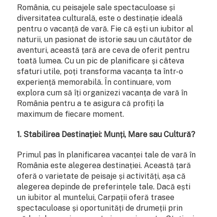
România, cu peisajele sale spectaculoase și
diversitatea culturală, este o destinație ideală
pentru o vacanță de vară. Fie că ești un iubitor al
naturii, un pasionat de istorie sau un căutător de
aventuri, această țară are ceva de oferit pentru
toată lumea. Cu un pic de planificare și câteva
sfaturi utile, poți transforma vacanța ta într-o
experiență memorabilă. În continuare, vom
explora cum să îți organizezi vacanța de vară în
România pentru a te asigura că profiți la
maximum de fiecare moment.
1. Stabilirea Destinației: Munți, Mare sau Cultură?
Primul pas în planificarea vacanței tale de vară în
România este alegerea destinației. Această țară
oferă o varietate de peisaje și activități, așa că
alegerea depinde de preferințele tale. Dacă ești
un iubitor al muntelui, Carpații oferă trasee
spectaculoase și oportunități de drumeții prin