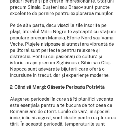
păduri dense și pe creste impresionante. Stațiuni
precum Sinaia, Bușteni sau Brașov sunt puncte
excelente de pornire pentru explorarea munților.
Pe de altă parte, dacă visezi la zile însorite pe
plajă, litoralul Mării Negre te așteaptă cu stațiuni
populare precum Mamaia, Eforie Nord sau Vama
Veche. Plajele nisipoase și atmosfera vibrantă de
pe litoral sunt perfecte pentru relaxare și
distracție. Pentru cei pasionați de cultură și
istorie, orașe precum Sighișoara, Sibiu sau Cluj-
Napoca sunt adevărate bijuterii care oferă o
incursiune în trecut, dar și experiențe moderne.
2. Când să Mergi: Găsește Perioada Potrivită
Alegerea perioadei în care să îți planifici vacanța
este esențială pentru a te bucura de tot ceea ce
România are de oferit. Lunile de vară, în special
iunie, iulie și august, sunt ideale pentru explorarea
țării. În această perioadă, temperaturile sunt