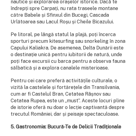
nautice și explorarea orașelor istorice. Dacă te
îndrepți spre Carpați, nu rata traseele montane
către Babele și Sfinxul din Bucegi, Cascada
Urlătoarea sau Lacul Roșu și Cheile Bicazului.
Pe litoral, pe lângă statul la plajă, poți încerca
sporturi precum kitesurfing sau snorkeling în zona
Capului Kaliakra. De asemenea, Delta Dunării este
o destinație unică pentru iubitorii de natură, unde
poți face excursii cu barca pentru a observa fauna
sălbatică și a explora canalele misterioase.
Pentru cei care preferă activitățile culturale, o
vizită la castelele și fortărețele din Transilvania,
cum ar fi Castelul Bran, Cetatea Râșnov sau
Cetatea Rupea, este un „must”. Aceste locuri pline
de istorie oferă nu doar o lecție captivantă despre
trecutul României, dar și peisaje spectaculoase.
5. Gastronomia: Bucură-Te de Delicii Tradiționale