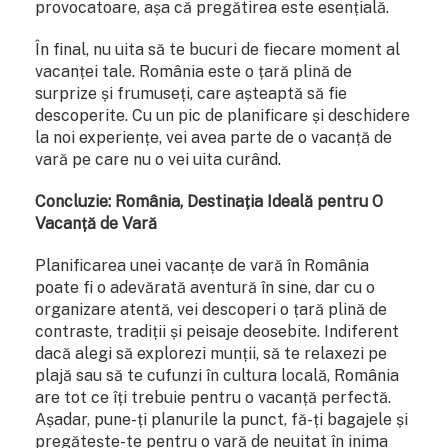
provocatoare, așa că pregătirea este esențială.
În final, nu uita să te bucuri de fiecare moment al
vacanței tale. România este o țară plină de
surprize și frumuseți, care așteaptă să fie
descoperite. Cu un pic de planificare și deschidere
la noi experiențe, vei avea parte de o vacanță de
vară pe care nu o vei uita curând.
Concluzie: România, Destinația Ideală pentru O
Vacanță de Vară
Planificarea unei vacanțe de vară în România
poate fi o adevărată aventură în sine, dar cu o
organizare atentă, vei descoperi o țară plină de
contraste, tradiții și peisaje deosebite. Indiferent
dacă alegi să explorezi munții, să te relaxezi pe
plajă sau să te cufunzi în cultura locală, România
are tot ce îți trebuie pentru o vacanță perfectă.
Așadar, pune-ți planurile la punct, fă-ți bagajele și
pregătește-te pentru o vară de neuitat în inima