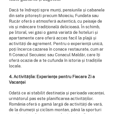
Dacă te îndrepți spre munți, pensiunile și cabanele
din sate pitorești precum Moieciu, Fundata sau
Rucăr oferă o atmosferă autentică, cu peisaje de
vis și mâncare tradițională delicioasă. În schimb,
pe litoral, vei găsi o gamă variată de hoteluri și
apartamente care oferă acces facil la plajă și
activități de agrement. Pentru o experiență unică,
poți încerca cazarea în conace restaurate, cum ar
fi Conacul Secuiesc sau Conacul Maldăr, care îți
oferă ocazia de a te cufunda în istoria și tradițiile
locale.
4. Activitățile: Experiențe pentru Fiecare Zi a
Vacanței
Odată ce ai stabilit destinația și perioada vacanței,
următorul pas este planificarea activităților.
România oferă o gamă largă de activități de vară,
de la drumeții și ciclism montan, până la sporturi