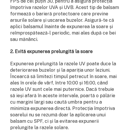
FPS de cel puțin 30, pentru a asigura protecția
împotriva razelor UVA și UVB. Acest tip de balsam
formează o barieră protectoare care previne
arsurile solare și uscarea buzelor. Asigură-te că
aplici balsamul înainte de expunerea la soare și
reîmprospătează-l periodic, mai ales după ce bei
sau mănânci.
2. Evită expunerea prelungită la soare
Expunerea prelungită la razele UV poate duce la
deteriorarea buzelor și la apariția unor leziuni.
Încearcă să limitezi timpul petrecut în soare, mai
ales în orele de vârf, între 10:00 și 16:00, când
razele UV sunt cele mai puternice. Dacă trebuie
să ieși afară în aceste intervale, poartă o pălărie
cu margini largi sau caută umbra pentru a
minimiza expunerea directă. Protecția împotriva
soarelui nu se rezumă doar la aplicarea unui
balsam cu SPF, ci și la evitarea expunerii
prelungite la razele solare.