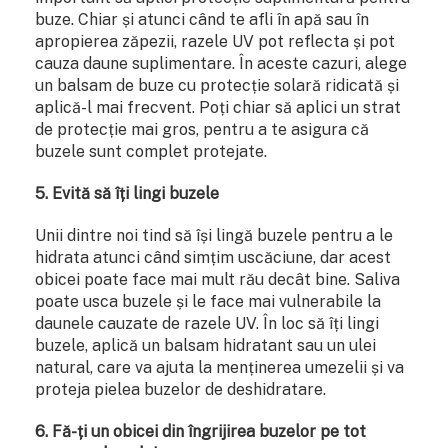
buze. Chiar și atunci când te afli în apă sau în
apropierea zăpezii, razele UV pot reflecta și pot
cauza daune suplimentare. În aceste cazuri, alege
un balsam de buze cu protecție solară ridicată și
aplică-l mai frecvent. Poți chiar să aplici un strat
de protecție mai gros, pentru a te asigura că
buzele sunt complet protejate.
5. Evită să îți lingi buzele
Unii dintre noi tind să își lingă buzele pentru a le
hidrata atunci când simțim uscăciune, dar acest
obicei poate face mai mult rău decât bine. Saliva
poate usca buzele și le face mai vulnerabile la
daunele cauzate de razele UV. În loc să îți lingi
buzele, aplică un balsam hidratant sau un ulei
natural, care va ajuta la menținerea umezelii și va
proteja pielea buzelor de deshidratare.
6. Fă-ți un obicei din îngrijirea buzelor pe tot