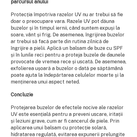
parcursul anului
Protecția împotriva razelor UV nu ar trebui să fie
doar o preocupare vara. Razele UV pot dăuna
buzelor și în timpul iernii, când suntem expuși la
soare, vânt și frig. De asemenea, îngrijirea buzelor
ar trebui să facă parte din rutina zilnică de
îngrijire a pielii. Aplică un balsam de buze cu SPF
și în lunile reci pentru a proteja buzele de daunele
provocate de vremea rece și uscată. De asemenea,
exfolierea ușoară a buzelor o dată pe săptămână
poate ajuta la îndepărtarea celulelor moarte și la
menținerea unui aspect neted.
Concluzie
Protejarea buzelor de efectele nocive ale razelor
UV este esențială pentru a preveni uscare, iritații
și leziuni grave, cum ar fi cancerul de piele. Prin
aplicarea unui balsam cu protecție solară,
hidratarea regulată, evitarea expunerii prelungite