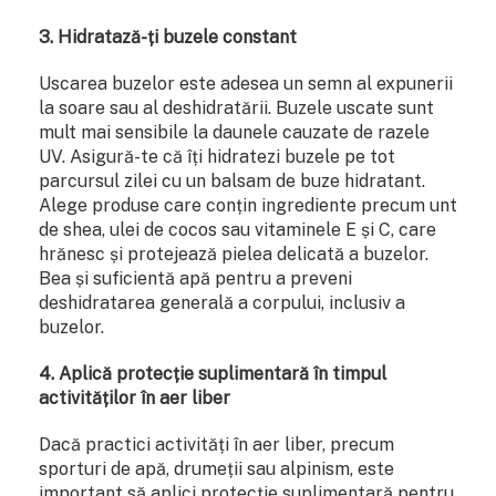
3. Hidratază-ți buzele constant
Uscarea buzelor este adesea un semn al expunerii
la soare sau al deshidratării. Buzele uscate sunt
mult mai sensibile la daunele cauzate de razele
UV. Asigură-te că îți hidratezi buzele pe tot
parcursul zilei cu un balsam de buze hidratant.
Alege produse care conțin ingrediente precum unt
de shea, ulei de cocos sau vitaminele E și C, care
hrănesc și protejează pielea delicată a buzelor.
Bea și suficientă apă pentru a preveni
deshidratarea generală a corpului, inclusiv a
buzelor.
4. Aplică protecție suplimentară în timpul
activităților în aer liber
Dacă practici activități în aer liber, precum
sporturi de apă, drumeții sau alpinism, este
important să aplici protecție suplimentară pentru