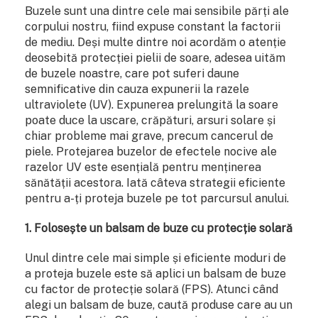
Buzele sunt una dintre cele mai sensibile părți ale
corpului nostru, fiind expuse constant la factorii
de mediu. Deși multe dintre noi acordăm o atenție
deosebită protecției pielii de soare, adesea uităm
de buzele noastre, care pot suferi daune
semnificative din cauza expunerii la razele
ultraviolete (UV). Expunerea prelungită la soare
poate duce la uscare, crăpături, arsuri solare și
chiar probleme mai grave, precum cancerul de
piele. Protejarea buzelor de efectele nocive ale
razelor UV este esențială pentru menținerea
sănătății acestora. Iată câteva strategii eficiente
pentru a-ți proteja buzele pe tot parcursul anului.
1. Folosește un balsam de buze cu protecție solară
Unul dintre cele mai simple și eficiente moduri de
a proteja buzele este să aplici un balsam de buze
cu factor de protecție solară (FPS). Atunci când
alegi un balsam de buze, caută produse care au un