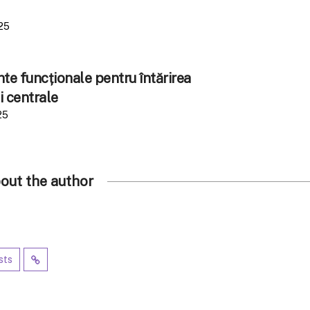
25
e funcționale pentru întărirea
i centrale
25
out the author
sts