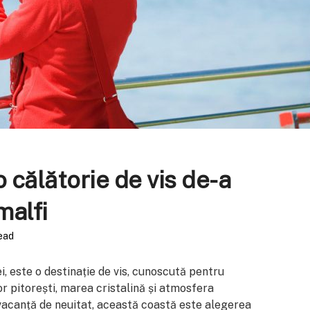
o călătorie de vis de-a
malfi
ead
ei, este o destinație de vis, cunoscută pentru
r pitorești, marea cristalină și atmosfera
o vacanță de neuitat, această coastă este alegerea