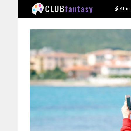
Aface