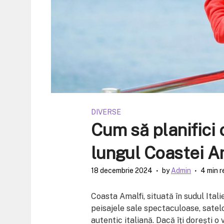
DIVERSE
Cum să planifici 
lungul Coastei A
18 decembrie 2024
by
Admin
4 min r
Coasta Amalfi, situată în sudul Itali
peisajele sale spectaculoase, satelo
autentic italiană. Dacă îți dorești 