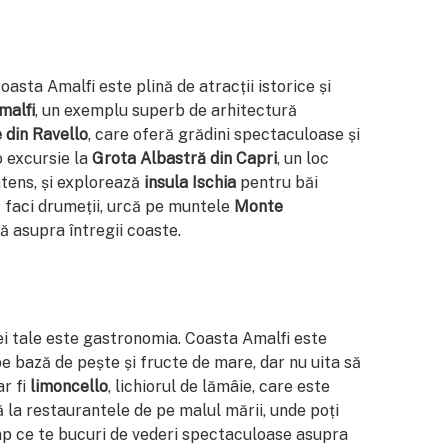
asta Amalfi este plină de atracții istorice și
malfi
, un exemplu superb de arhitectură
e din Ravello
, care oferă grădini spectaculoase și
o excursie la
Grota Albastră din Capri
, un loc
tens, și explorează
insula Ischia
pentru băi
ă faci drumeții, urcă pe muntele
Monte
 asupra întregii coaste.
ei tale este gastronomia. Coasta Amalfi este
 bază de pește și fructe de mare, dar nu uita să
ar fi
limoncello
, lichiorul de lămâie, care este
la restaurantele de pe malul mării, unde poți
mp ce te bucuri de vederi spectaculoase asupra