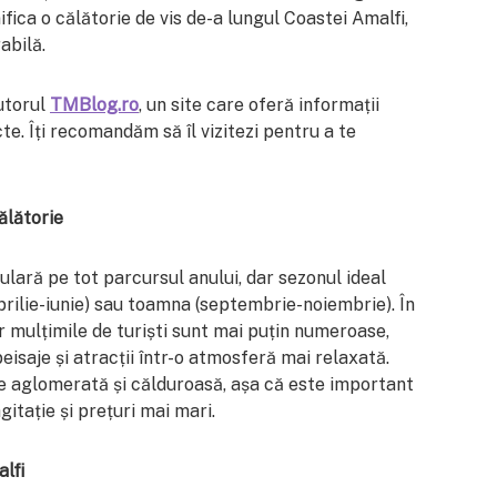
ifica o călătorie de vis de-a lungul Coastei Amalfi,
abilă.
jutorul
TMBlog.ro
, un site care oferă informații
e. Îți recomandăm să îl vizitezi pentru a te
ălătorie
ulară pe tot parcursul anului, dar sezonul ideal
rilie-iunie) sau toamna (septembrie-noiembrie). În
r mulțimile de turiști sunt mai puțin numeroase,
eisaje și atracții într-o atmosferă mai relaxată.
 de aglomerată și călduroasă, așa că este important
itație și prețuri mai mari.
alfi