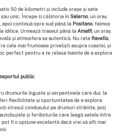
tiv 50 de kilometri și include orașe și sate
său unic. Începe-ți călătoria în
Salerno
, un oraș
ie, apoi continuă spre sud până la
Positano
, faimos
le idilice. Urmează traseul până la
Amalfi
, un oraș
vală și atmosfera sa autentică. Nu rata
Ravello
,
re cele mai frumoase priveliști asupra coastei, și
 loc perfect pentru a te relaxa înainte de a explora
nsportul public
u drumurile înguste și serpentinele care duc la
feri flexibilitate și oportunitatea de a explora
eviți stresul condusului pe drumuri strâmte, poți
 autobuzele și feriboturile care leagă satele între
 pot fi o opțiune excelentă dacă vrei să afli mai
nii.