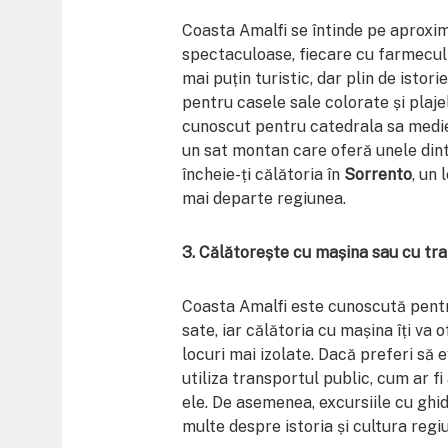
Coasta Amalfi se întinde pe aproxima
spectaculoase, fiecare cu farmecul 
mai puțin turistic, dar plin de istor
pentru casele sale colorate și plaje
cunoscut pentru catedrala sa medie
un sat montan care oferă unele dint
încheie-ți călătoria în
Sorrento
, un
mai departe regiunea.
3. Călătorește cu mașina sau cu tra
Coasta Amalfi este cunoscută pentr
sate, iar călătoria cu mașina îți va o
locuri mai izolate. Dacă preferi să 
utiliza transportul public, cum ar fi
ele. De asemenea, excursiile cu ghid
multe despre istoria și cultura regiu