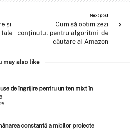
Next post
e și
Cum să optimizezi
 tale
conținutul pentru algoritmii de
căutare ai Amazon
u may also like
se de îngrijire pentru un ten mixt în
e
025
amânarea constantă a micilor proiecte