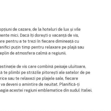
țiuni de cazare, de la hoteluri de lux și vile
ente mici. Dacă îți dorești o vacanță de vis,
re pentru a te trezi în fiecare dimineață cu
planifici puțin timp pentru relaxare pe plajă sau
deplin de atmosfera calmă a regiunii.
estinație de vis care combină peisaje uluitoare,
că te plimbi pe străzile pitorești ale satelor de pe
rice sau te relaxezi pe plajele sale, fiecare
 deveni o amintire de neuitat. Planifică-ți
agia acestei regiuni emblematice din sudul Italiei.