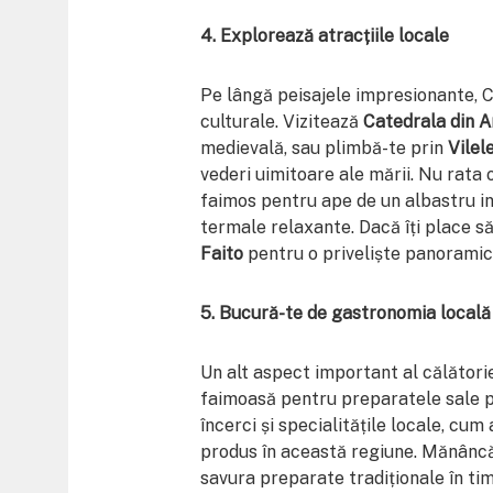
4. Explorează atracțiile locale
Pe lângă peisajele impresionante, Co
culturale. Vizitează
Catedrala din A
medievală, sau plimbă-te prin
Vilel
vederi uimitoare ale mării. Nu rata 
faimos pentru ape de un albastru in
termale relaxante. Dacă îți place s
Faito
pentru o priveliște panoramică
5. Bucură-te de gastronomia locală
Un alt aspect important al călători
faimoasă pentru preparatele sale pe
încerci și specialitățile locale, cum 
produs în această regiune. Mănâncă 
savura preparate tradiționale în ti