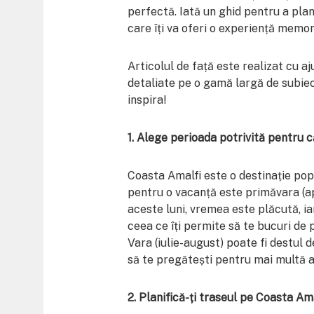
perfectă. Iată un ghid pentru a plan
care îți va oferi o experiență memor
Articolul de față este realizat cu a
detaliate pe o gamă largă de subiect
inspira!
1. Alege perioada potrivită pentru c
Coasta Amalfi este o destinație pop
pentru o vacanță este primăvara (ap
aceste luni, vremea este plăcută, ia
ceea ce îți permite să te bucuri de p
Vara (iulie-august) poate fi destul
să te pregătești pentru mai multă ag
2. Planifică-ți traseul pe Coasta Am