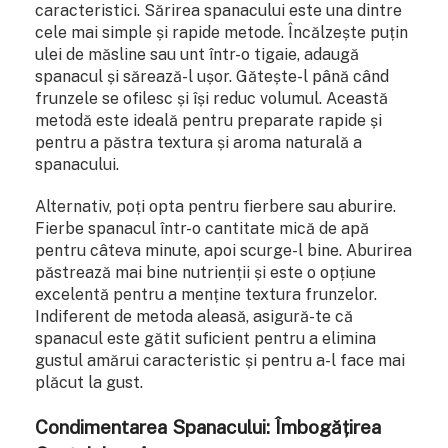
caracteristici. Sărirea spanacului este una dintre
cele mai simple și rapide metode. Încălzește puțin
ulei de măsline sau unt într-o tigaie, adaugă
spanacul și sărează-l ușor. Gătește-l până când
frunzele se ofilesc și își reduc volumul. Această
metodă este ideală pentru preparate rapide și
pentru a păstra textura și aroma naturală a
spanacului.
Alternativ, poți opta pentru fierbere sau aburire.
Fierbe spanacul într-o cantitate mică de apă
pentru câteva minute, apoi scurge-l bine. Aburirea
păstrează mai bine nutrienții și este o opțiune
excelentă pentru a menține textura frunzelor.
Indiferent de metoda aleasă, asigură-te că
spanacul este gătit suficient pentru a elimina
gustul amărui caracteristic și pentru a-l face mai
plăcut la gust.
Condimentarea Spanacului: Îmbogățirea