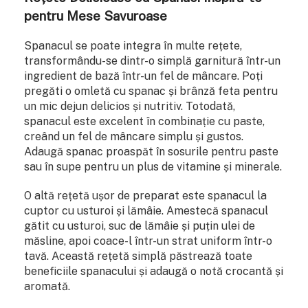
pentru Mese Savuroase
Spanacul se poate integra în multe rețete,
transformându-se dintr-o simplă garnitură într-un
ingredient de bază într-un fel de mâncare. Poți
pregăti o omletă cu spanac și brânză feta pentru
un mic dejun delicios și nutritiv. Totodată,
spanacul este excelent în combinație cu paste,
creând un fel de mâncare simplu și gustos.
Adaugă spanac proaspăt în sosurile pentru paste
sau în supe pentru un plus de vitamine și minerale.
O altă rețetă ușor de preparat este spanacul la
cuptor cu usturoi și lămâie. Amestecă spanacul
gătit cu usturoi, suc de lămâie și puțin ulei de
măsline, apoi coace-l într-un strat uniform într-o
tavă. Această rețetă simplă păstrează toate
beneficiile spanacului și adaugă o notă crocantă și
aromată.