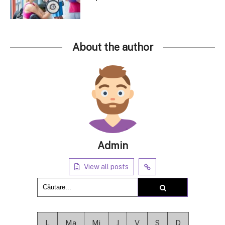
About the author
Admin
View all posts
L
Ma
Mi
J
V
S
D