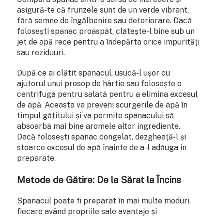
asigură-te că frunzele sunt de un verde vibrant,
fără semne de îngălbenire sau deteriorare. Dacă
folosești spanac proaspăt, clătește-l bine sub un
jet de apă rece pentru a îndepărta orice impurități
sau reziduuri.
După ce ai clătit spanacul, usucă-l ușor cu
ajutorul unui prosop de hârtie sau folosește o
centrifugă pentru salată pentru a elimina excesul
de apă. Aceasta va preveni scurgerile de apă în
timpul gătitului și va permite spanacului să
absoarbă mai bine aromele altor ingrediente.
Dacă folosești spanac congelat, dezgheață-l și
stoarce excesul de apă înainte de a-l adăuga în
preparate.
Metode de Gătire: De la Sărat la Încins
Spanacul poate fi preparat în mai multe moduri,
fiecare având propriile sale avantaje și