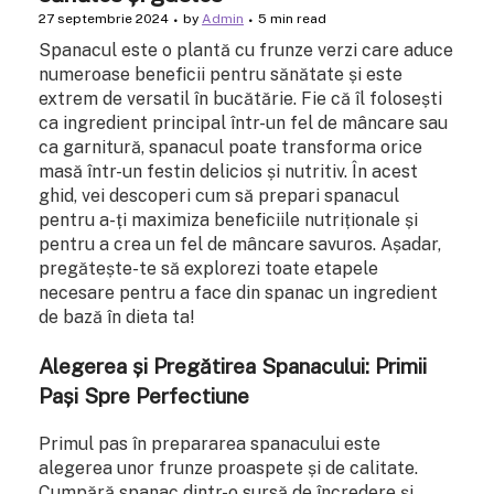
27 septembrie 2024
by
Admin
5 min read
Spanacul este o plantă cu frunze verzi care aduce
numeroase beneficii pentru sănătate și este
extrem de versatil în bucătărie. Fie că îl folosești
ca ingredient principal într-un fel de mâncare sau
ca garnitură, spanacul poate transforma orice
masă într-un festin delicios și nutritiv. În acest
ghid, vei descoperi cum să prepari spanacul
pentru a-ți maximiza beneficiile nutriționale și
pentru a crea un fel de mâncare savuros. Așadar,
pregătește-te să explorezi toate etapele
necesare pentru a face din spanac un ingredient
de bază în dieta ta!
Alegerea și Pregătirea Spanacului: Primii
Pași Spre Perfectiune
Primul pas în prepararea spanacului este
alegerea unor frunze proaspete și de calitate.
Cumpără spanac dintr-o sursă de încredere și