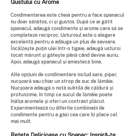
Gustului cu Arome
Condimentarea este cheia pentru a face spanacul
nu doar sănătos, ci și gustos. După ce ai gătit
spanacul, adaugă condimente și arome care să se
completeze reciproc. Usturoiul este o alegere
excelentă pentru a adăuga un plus de savoare.
Încălzește puțin ulei într-o tigaie, adaugă usturoi
tocat mărunt și gătește până când devine auriu.
Apoi, adaugă spanacul și amestecă bine.
Alte opțiuni de condimentare includ sare, piper,
nucșoară sau chiar un strop de suc de lămâie.
Nucșoara adaugă o notă subtilă de căldură și
profunzime, în timp ce sucul de lămâie poate
înălța aromele și oferi un contrast plăcut.
Experimentează cu diferite combinații de
condimente pentru a găsi cea care îți place cel
mai mult.
Rețete Delicioase cu Spanac: Inspiră-te