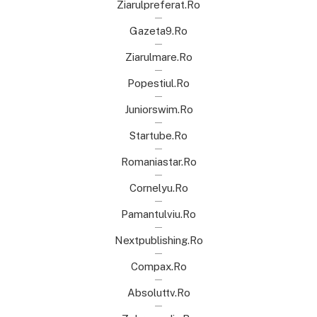
Ziarulpreferat.ro
Gazeta9.ro
Ziarulmare.ro
Popestiul.ro
Juniorswim.ro
Startube.ro
Romaniastar.ro
Cornelyu.ro
Pamantulviu.ro
Nextpublishing.ro
Compax.ro
Absoluttv.ro