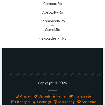
Compax.ro
Absoluttv.ro
Zebramedia.ro
Cumpi.ro
Fragoladesign.ro
Copyright © 2026
Afaceri
Bărbați
Femei
Frumusețe
Lifestyle
Locuință
Marketing
Sănătate