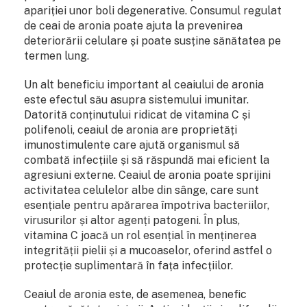
apariției unor boli degenerative. Consumul regulat
de ceai de aronia poate ajuta la prevenirea
deteriorării celulare și poate susține sănătatea pe
termen lung.
Un alt beneficiu important al ceaiului de aronia
este efectul său asupra sistemului imunitar.
Datorită conținutului ridicat de vitamina C și
polifenoli, ceaiul de aronia are proprietăți
imunostimulente care ajută organismul să
combată infecțiile și să răspundă mai eficient la
agresiuni externe. Ceaiul de aronia poate sprijini
activitatea celulelor albe din sânge, care sunt
esențiale pentru apărarea împotriva bacteriilor,
virusurilor și altor agenți patogeni. În plus,
vitamina C joacă un rol esențial în menținerea
integrității pielii și a mucoaselor, oferind astfel o
protecție suplimentară în fața infecțiilor.
Ceaiul de aronia este, de asemenea, benefic