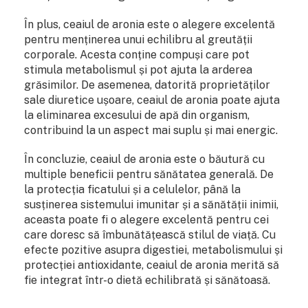
În plus, ceaiul de aronia este o alegere excelentă
pentru menținerea unui echilibru al greutății
corporale. Acesta conține compuși care pot
stimula metabolismul și pot ajuta la arderea
grăsimilor. De asemenea, datorită proprietăților
sale diuretice ușoare, ceaiul de aronia poate ajuta
la eliminarea excesului de apă din organism,
contribuind la un aspect mai suplu și mai energic.
În concluzie, ceaiul de aronia este o băutură cu
multiple beneficii pentru sănătatea generală. De
la protecția ficatului și a celulelor, până la
susținerea sistemului imunitar și a sănătății inimii,
aceasta poate fi o alegere excelentă pentru cei
care doresc să îmbunătățească stilul de viață. Cu
efecte pozitive asupra digestiei, metabolismului și
protecției antioxidante, ceaiul de aronia merită să
fie integrat într-o dietă echilibrată și sănătoasă.