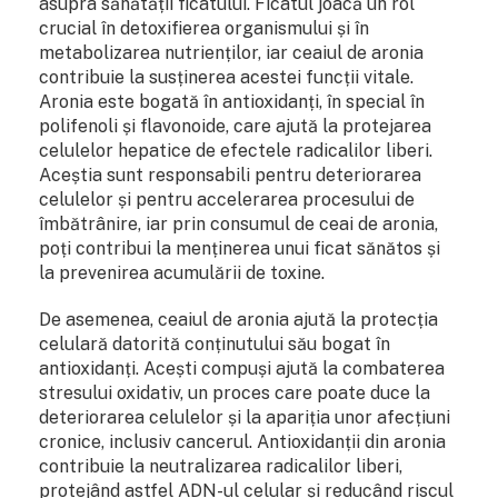
asupra sănătății ficatului. Ficatul joacă un rol
crucial în detoxifierea organismului și în
metabolizarea nutrienților, iar ceaiul de aronia
contribuie la susținerea acestei funcții vitale.
Aronia este bogată în antioxidanți, în special în
polifenoli și flavonoide, care ajută la protejarea
celulelor hepatice de efectele radicalilor liberi.
Aceștia sunt responsabili pentru deteriorarea
celulelor și pentru accelerarea procesului de
îmbătrânire, iar prin consumul de ceai de aronia,
poți contribui la menținerea unui ficat sănătos și
la prevenirea acumulării de toxine.
De asemenea, ceaiul de aronia ajută la protecția
celulară datorită conținutului său bogat în
antioxidanți. Acești compuși ajută la combaterea
stresului oxidativ, un proces care poate duce la
deteriorarea celulelor și la apariția unor afecțiuni
cronice, inclusiv cancerul. Antioxidanții din aronia
contribuie la neutralizarea radicalilor liberi,
protejând astfel ADN-ul celular și reducând riscul