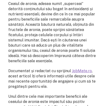
Ceaiul de aronia, adesea numit „superceai”
datorită conținutului său bogat în antioxidanți și
nutrienți esențiali, devine din ce în ce mai popular
pentru beneficiile sale remarcabile asupra
sănătății. Această băutură naturală, obținută din
fructele de aronia, poate sprijini sănătatea
ficatului, proteja celulele corpului și întări
sistemul imunitar. Dacă ești în căutarea unei
băuturi care să aducă un plus de vitalitate
organismului tău, ceaiul de aronia poate fi soluția
ideală. Hai să descoperim împreună câteva dintre
beneficiile sale esențiale.
Documentat și redactat cu sprijinul
JobMate.ro
,
acest articol îți oferă informații utile despre cele
mai recente oportunități de angajare și cum să te
pregătești pentru ele.
Unul dintre cele mai importante beneficii ale
ceaiului de aronia este impactul său pozitiv