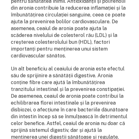
pentru sănătatea inimii. Antioxidanții și polifenolii
din aronia contribuie la reducerea inflamației și la
îmbunătățirea circulației sanguine, ceea ce poate
ajuta la prevenirea bolilor cardiovasculare. De
asemenea, ceaiul de aronia poate ajuta la
scăderea nivelului de colesterol rău (LDL) și la
creșterea colesterolului bun (HDL), factori
importanți pentru menținerea unui sistem
cardiovascular sănătos.
Un alt beneficiu al ceaiului de aronia este efectul
său de sprijinire a sănătății digestive. Aronia
conține fibre care ajută la îmbunătățirea
tranzitului intestinal și la prevenirea constipației.
De asemenea, ceaiul de aronia poate contribui la
echilibrarea florei intestinale și la prevenirea
disbiozei, o afecțiune în care bacteriile dăunătoare
din intestin încep să se înmulțească în detrimentul
celor benefice. Astfel, ceaiul de aronia nu doar că
sprijină sistemul digestiv, dar și ajută la
menținerea unei digestii sănătoase și regulate.