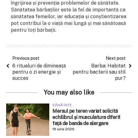
îngrijirea și prevenția problemelor de sănătate.
Sănătatea bărbaților este la fel de importantă ca
sănătatea femeilor, iar educația și conștientizarea
pot contribui la o viață mai lungă și mai sănătoasă
pentru toți bărbații.
Previous post
Next post
6 ritualuri de dimineață
Barba: Habitat
pentru o zi energie și
pentru bacterii sau stil
succes
pur?
You may also like
SĂNĂTATE
Mersul pe teren variat solicită
echilibrul și musculatura diferit
față de banda de alergare
19 iulie 2026