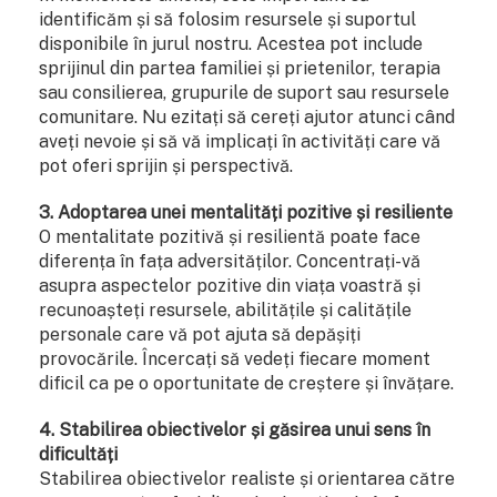
identificăm și să folosim resursele și suportul
disponibile în jurul nostru. Acestea pot include
sprijinul din partea familiei și prietenilor, terapia
sau consilierea, grupurile de suport sau resursele
comunitare. Nu ezitați să cereți ajutor atunci când
aveți nevoie și să vă implicați în activități care vă
pot oferi sprijin și perspectivă.
3. Adoptarea unei mentalități pozitive și resiliente
O mentalitate pozitivă și resilientă poate face
diferența în fața adversităților. Concentrați-vă
asupra aspectelor pozitive din viața voastră și
recunoașteți resursele, abilitățile și calitățile
personale care vă pot ajuta să depășiți
provocările. Încercați să vedeți fiecare moment
dificil ca pe o oportunitate de creștere și învățare.
4. Stabilirea obiectivelor și găsirea unui sens în
dificultăți
Stabilirea obiectivelor realiste și orientarea către