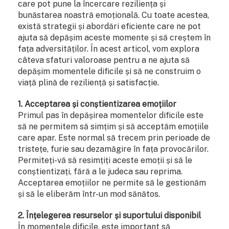
care pot pune la încercare reziliența și
bunăstarea noastră emoțională. Cu toate acestea,
există strategii și abordări eficiente care ne pot
ajuta să depășim aceste momente și să creștem în
fața adversităților. În acest articol, vom explora
câteva sfaturi valoroase pentru a ne ajuta să
depășim momentele dificile și să ne construim o
viață plină de reziliență și satisfacție.
1. Acceptarea și conștientizarea emoțiilor
Primul pas în depășirea momentelor dificile este
să ne permitem să simțim și să acceptăm emoțiile
care apar. Este normal să trecem prin perioade de
tristețe, furie sau dezamăgire în fața provocărilor.
Permiteți-vă să resimțiți aceste emoții și să le
conștientizați, fără a le judeca sau reprima.
Acceptarea emoțiilor ne permite să le gestionăm
și să le eliberăm într-un mod sănătos.
2. Înțelegerea resurselor și suportului disponibil
În momentele dificile, este important să