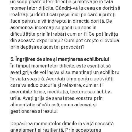
un scop poate oferi direcție și motivație în fața
momentelor dificile. Gândiți-vă la ceea ce doriți să
realizați și identificați pașii mici pe care îi puteți
face pentru a vă îndrepta în direcția dorită. De
asemenea, încercați să găsiți un sens în
dificultățile prin întrebări cum ar fi: Ce pot învăța
din această experiență? Cum pot crește și evolua
prin depășirea acestei provocări?
5. Îngrijirea de sine și menținerea echilibrului
În timpul momentelor dificile, este esențial să
aveți grijă de voi înșivă și să mențineți un echilibru
în viața voastră. Acordați timp pentru activități
care vă aduc bucurie și relaxare, cum ar fi
exercițiile fizice, meditația, lectura sau hobby-
urile. Aveți grijă de sănătatea voastră prin
alimentație sănătoasă, somn adecvat și
gestionarea stresului.
Depășirea momentelor dificile în viață necesită
angajament și reziliență. Prin acceptarea