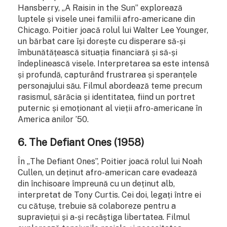
Hansberry, „A Raisin in the Sun” explorează
luptele și visele unei familii afro-americane din
Chicago. Poitier joacă rolul lui Walter Lee Younger,
un bărbat care își dorește cu disperare să-și
îmbunătățească situația financiară și să-și
îndeplinească visele. Interpretarea sa este intensă
și profundă, capturând frustrarea și speranțele
personajului său. Filmul abordează teme precum
rasismul, sărăcia și identitatea, fiind un portret
puternic și emoționant al vieții afro-americane în
America anilor ’50.
6.
The Defiant Ones (1958)
În „The Defiant Ones”, Poitier joacă rolul lui Noah
Cullen, un deținut afro-american care evadează
din închisoare împreună cu un deținut alb,
interpretat de Tony Curtis. Cei doi, legați între ei
cu cătușe, trebuie să colaboreze pentru a
supraviețui și a-și recâștiga libertatea. Filmul