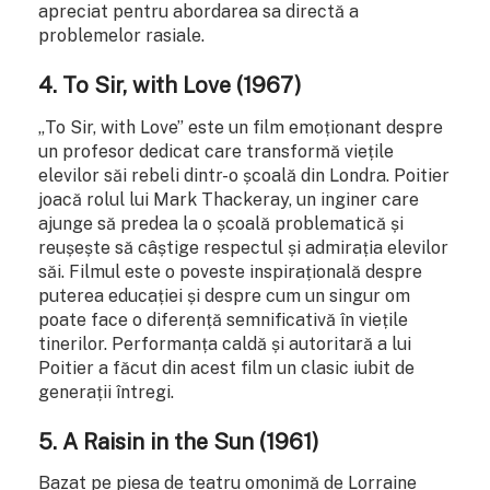
apreciat pentru abordarea sa directă a
problemelor rasiale.
4.
To Sir, with Love (1967)
„To Sir, with Love” este un film emoționant despre
un profesor dedicat care transformă viețile
elevilor săi rebeli dintr-o școală din Londra. Poitier
joacă rolul lui Mark Thackeray, un inginer care
ajunge să predea la o școală problematică și
reușește să câștige respectul și admirația elevilor
săi. Filmul este o poveste inspirațională despre
puterea educației și despre cum un singur om
poate face o diferență semnificativă în viețile
tinerilor. Performanța caldă și autoritară a lui
Poitier a făcut din acest film un clasic iubit de
generații întregi.
5.
A Raisin in the Sun (1961)
Bazat pe piesa de teatru omonimă de Lorraine