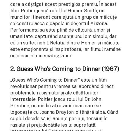
care a câștigat acest prestigios premiu. În acest
film, Poitier joacă rolul lui Homer Smith, un
muncitor itinerant care ajută un grup de măicuțe
să construiască o capelă în deșertul Arizona.
Performanța sa este plină de căldură, umor și
umanitate, capturând esența unui om simplu, dar
cu un suflet nobil. Relația dintre Homer și măicuțe
este emoționantă și inspiratoare, iar filmul rămâne
un clasic al cinematografiei.
2.
Guess Who’s Coming to Dinner (1967)
„Guess Who’s Coming to Dinner” este un film
revoluționar pentru vremea sa, abordând direct
problemele rasismului și ale căsătoriilor
interrasiale. Poitier joacă rolul lui Dr. John
Prentice, un medic afro-american care se
logodește cu Joanna Drayton, o tânără albă. Când
cuplul decide să își anunțe părinții, tensiunile
rasiale și prejudecățile ies la suprafață.