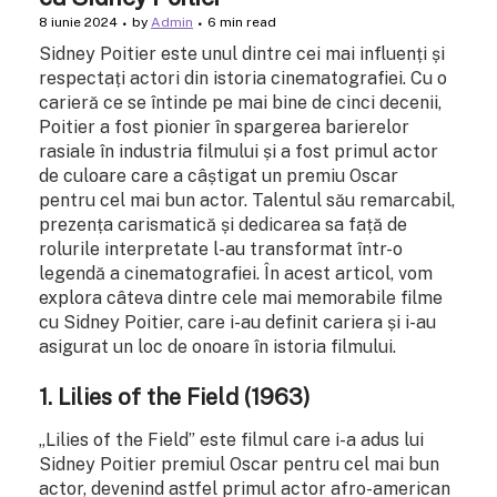
8 iunie 2024
by
Admin
6 min read
Sidney Poitier este unul dintre cei mai influenți și
respectați actori din istoria cinematografiei. Cu o
carieră ce se întinde pe mai bine de cinci decenii,
Poitier a fost pionier în spargerea barierelor
rasiale în industria filmului și a fost primul actor
de culoare care a câștigat un premiu Oscar
pentru cel mai bun actor. Talentul său remarcabil,
prezența carismatică și dedicarea sa față de
rolurile interpretate l-au transformat într-o
legendă a cinematografiei. În acest articol, vom
explora câteva dintre cele mai memorabile filme
cu Sidney Poitier, care i-au definit cariera și i-au
asigurat un loc de onoare în istoria filmului.
1.
Lilies of the Field (1963)
„Lilies of the Field” este filmul care i-a adus lui
Sidney Poitier premiul Oscar pentru cel mai bun
actor, devenind astfel primul actor afro-american