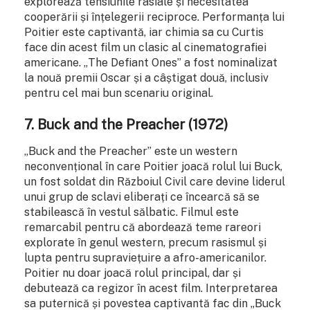
explorează tensiunile rasiale și necesitatea
cooperării și înțelegerii reciproce. Performanța lui
Poitier este captivantă, iar chimia sa cu Curtis
face din acest film un clasic al cinematografiei
americane. „The Defiant Ones” a fost nominalizat
la nouă premii Oscar și a câștigat două, inclusiv
pentru cel mai bun scenariu original.
7.
Buck and the Preacher (1972)
„Buck and the Preacher” este un western
neconvențional în care Poitier joacă rolul lui Buck,
un fost soldat din Războiul Civil care devine liderul
unui grup de sclavi eliberați ce încearcă să se
stabilească în vestul sălbatic. Filmul este
remarcabil pentru că abordează teme rareori
explorate în genul western, precum rasismul și
lupta pentru supraviețuire a afro-americanilor.
Poitier nu doar joacă rolul principal, dar și
debutează ca regizor în acest film. Interpretarea
sa puternică și povestea captivantă fac din „Buck