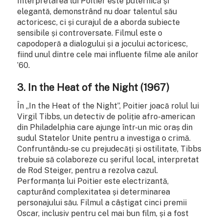
Interpretarea lui Poitier este puternică și
elegantă, demonstrând nu doar talentul său
actoricesc, ci și curajul de a aborda subiecte
sensibile și controversate. Filmul este o
capodoperă a dialogului și a jocului actoricesc,
fiind unul dintre cele mai influente filme ale anilor
’60.
3.
In the Heat of the Night (1967)
În „In the Heat of the Night”, Poitier joacă rolul lui
Virgil Tibbs, un detectiv de poliție afro-american
din Philadelphia care ajunge într-un mic oraș din
sudul Statelor Unite pentru a investiga o crimă.
Confruntându-se cu prejudecăți și ostilitate, Tibbs
trebuie să colaboreze cu șeriful local, interpretat
de Rod Steiger, pentru a rezolva cazul.
Performanța lui Poitier este electrizantă,
capturând complexitatea și determinarea
personajului său. Filmul a câștigat cinci premii
Oscar, inclusiv pentru cel mai bun film, și a fost