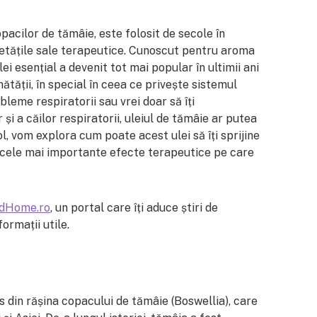
opacilor de tămâie, este folosit de secole în
ietățile sale terapeutice. Cunoscut pentru aroma
lei esențial a devenit tot mai popular în ultimii ani
ătății, în special în ceea ce privește sistemul
bleme respiratorii sau vrei doar să îți
i a căilor respiratorii, uleiul de tămâie ar putea
col, vom explora cum poate acest ulei să îți sprijine
t cele mai importante efecte terapeutice pe care
dHome.ro
, un portal care îți aduce știri de
formații utile.
s din rășina copacului de tămâie (Boswellia), care