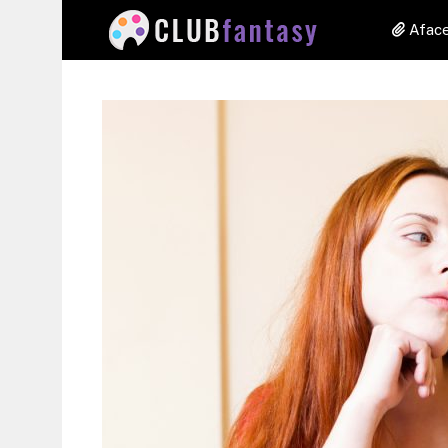
Aface