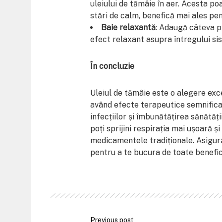
uleiului de tămâie în aer. Acesta poa
stări de calm, benefică mai ales pe
Baie relaxantă
: Adaugă câteva pi
efect relaxant asupra întregului si
În concluzie
Uleiul de tămâie este o alegere exce
având efecte terapeutice semnifica
infecțiilor și îmbunătățirea sănătăț
poți sprijini respirația mai ușoară ș
medicamentele tradiționale. Asigură-
pentru a te bucura de toate benefici
Previous post