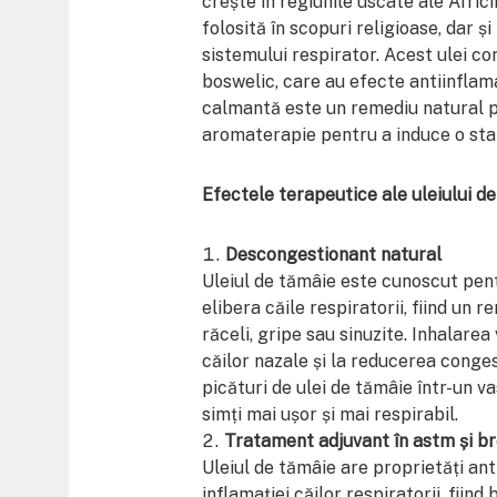
crește în regiunile uscate ale Africii
folosită în scopuri religioase, dar și
sistemului respirator. Acest ulei co
boswelic, care au efecte antiinflam
calmantă este un remediu natural pen
aromaterapie pentru a induce o sta
Efectele terapeutice ale uleiului d
Descongestionant natural
Uleiul de tămâie este cunoscut pent
elibera căile respiratorii, fiind un
răceli, gripe sau sinuzite. Inhalarea
căilor nazale și la reducerea conges
picături de ulei de tămâie într-un va
simți mai ușor și mai respirabil.
Tratament adjuvant în astm și br
Uleiul de tămâie are proprietăți ant
inflamației căilor respiratorii, fii