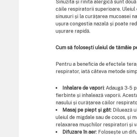
Sinuzita și rinita alergică sunt do
căile respiratorii superioare. Uleiu
sinusuri și la curățarea mucoasei na
ușura congestia nazală și poate red
ușurare rapidă.
Cum să folosești uleiul de tămâie p
Pentru a beneficia de efectele tera
respirator, iată câteva metode simpl
Inhalare de vapori
: Adaugă 3-5 p
fierbinte și inhalează vaporii. Ace
nasului și curățarea căilor respirator
Masaj pe piept și gât
: Diluează u
uleiul de migdale sau de cocos, și m
relaxarea mușchilor respiratori și v
Difuzare în aer
: Folosește un dif