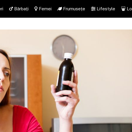
ri
Bărbați
Femei
Frumusețe
Lifestyle
Lo