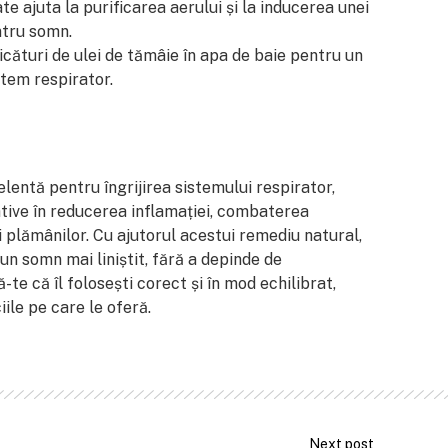
te ajuta la purificarea aerului și la inducerea unei
ntru somn.
cături de ulei de tămâie în apa de baie pentru un
stem respirator.
lentă pentru îngrijirea sistemului respirator,
tive în reducerea inflamației, combaterea
ii plămânilor. Cu ajutorul acestui remediu natural,
i un somn mai liniștit, fără a depinde de
te că îl folosești corect și în mod echilibrat,
ile pe care le oferă.
Next post