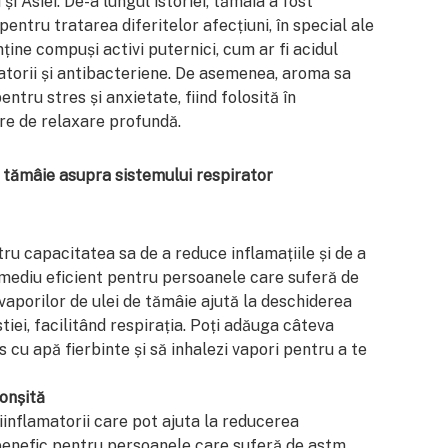
 și Asiei. De-a lungul istoriei, tămâia a fost
 pentru tratarea diferitelor afecțiuni, în special ale
nține compuși activi puternici, cum ar fi acidul
atorii și antibacteriene. De asemenea, aroma sa
tru stres și anxietate, fiind folosită în
re de relaxare profundă.
e tămâie asupra sistemului respirator
ru capacitatea sa de a reduce inflamațiile și de a
 remediu eficient pentru persoanele care suferă de
 vaporilor de ulei de tămâie ajută la deschiderea
tiei, facilitând respirația. Poți adăuga câteva
s cu apă fierbinte și să inhalezi vapori pentru a te
onșită
iinflamatorii care pot ajuta la reducerea
nd benefic pentru persoanele care suferă de astm