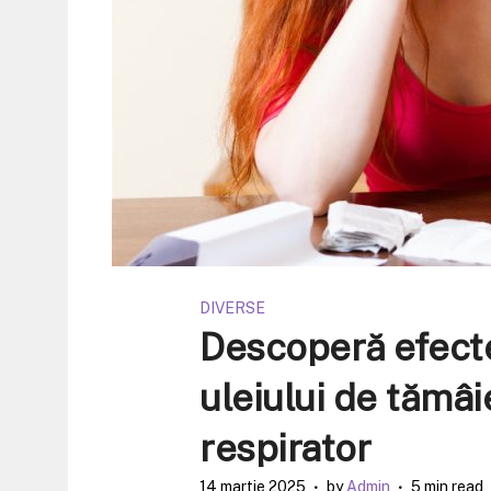
DIVERSE
Descoperă efecte
uleiului de tămâ
respirator
14 martie 2025
by
Admin
5 min read