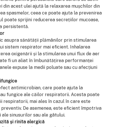
i din acest ulei ajută la relaxarea mușchilor din
cerea spasmelor, ceea ce poate ajuta la prevenirea
ul poate sprijini reducerea secrețiilor mucoase,
a persistentă.
or
ic asupra sănătății plămânilor prin stimularea
nui sistem respirator mai eficient. Inhalarea
erea oxigenării și la stimularea unui flux de aer
ate fi un aliat în îmbunătățirea performanței
oanele expuse la medii poluate sau cu afecțiuni
tifungice
efect antimicrobian, care poate ajuta la
au fungice ale căilor respiratorii. Acesta poate
i respiratorii, mai ales în cazul în care este
t preventiv. De asemenea, este eficient împotriva
 ale sinusurilor sau ale gâtului.
ită și rinita alergică