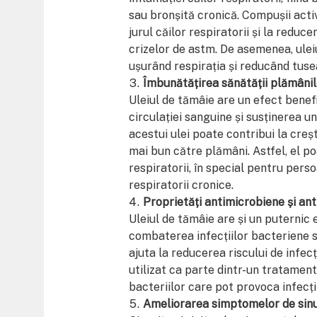
sau bronșită cronică. Compușii activ
jurul căilor respiratorii și la redu
crizelor de astm. De asemenea, ulei
ușurând respirația și reducând tuse
Îmbunătățirea sănătății plămânil
Uleiul de tămâie are un efect benef
circulației sanguine și susținerea u
acestui ulei poate contribui la creșt
mai bun către plămâni. Astfel, el po
respiratorii, în special pentru pers
respiratorii cronice.
Proprietăți antimicrobiene și an
Uleiul de tămâie are și un puternic 
combaterea infecțiilor bacteriene s
ajuta la reducerea riscului de infecți
utilizat ca parte dintr-un tratamen
bacteriilor care pot provoca infecții
Ameliorarea simptomelor de sinuz