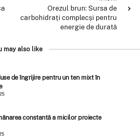
ca
Orezul brun: Sursa de
carbohidrați complecși pentru
energie de durată
u may also like
se de îngrijire pentru un ten mixt în
e
025
amânarea constantă a micilor proiecte
25