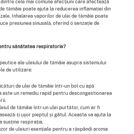
uă dintre cele mai comune afecțiuni care afectează
l de tămâie poate ajuta la reducerea inflamației din
zale. Inhalarea vaporilor de ulei de tămâie poate
uce presiunea sinusală, oferind o senzație de
entru sănătatea respiratorie?
peutice ale uleiului de tămâie asupra sistemului
e de utilizare:
icături de ulei de tămâie într-un bol cu apă
sta este un remediu rapid pentru descongestionarea
ii.
leiul de tămâie într-un ulei purtător, cum ar fi
asează-ți ușor pieptul și gâtul. Aceasta va ajuta la
a susține respirația.
uzor de uleiuri esențiale pentru a răspândi aroma