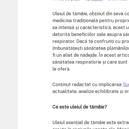
Uleiul de tămâie, obținut din seva c
medicina tradițională pentru propr
sa intensă și caracteristică, acest u
datorită beneficiilor sale asupra săn
respirator. Dacă te confrunți cu pro
îmbunătățești sănătatea plămânilor ș
fi un aliat de nădejde. În acest arti
sănătatea respiratorie și care sun
le oferă.
Conținut redactat cu implicarea
Su
actualitate, analize echilibrate și in
Ce este uleiul de tămâie?
Uleiul esențial de tămâie este extra