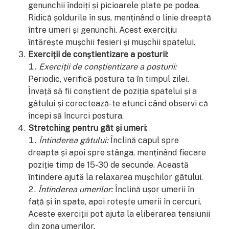
genunchii îndoiți și picioarele plate pe podea.
Ridică șoldurile în sus, menținând o linie dreaptă
între umeri și genunchi. Acest exercițiu
întărește mușchii fesieri și mușchii spatelui.
Exerciții de conștientizare a posturii:
Exerciții de conștientizare a posturii:
Periodic, verifică postura ta în timpul zilei.
Învață să fii conștient de poziția spatelui și a
gâtului și corectează-te atunci când observi că
începi să încurci postura.
Stretching pentru gât și umeri:
Întinderea gâtului:
Înclină capul spre
dreapta și apoi spre stânga, menținând fiecare
poziție timp de 15-30 de secunde. Această
întindere ajută la relaxarea mușchilor gâtului.
Întinderea umerilor:
Înclină ușor umerii în
față și în spate, apoi rotește umerii în cercuri.
Aceste exerciții pot ajuta la eliberarea tensiunii
din zona umerilor.