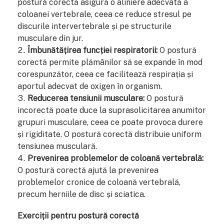
postură corectă asigură o aliniere adecvată a
coloanei vertebrale, ceea ce reduce stresul pe
discurile intervertebrale și pe structurile
musculare din jur.
Îmbunătățirea funcției respiratorii:
O postură
corectă permite plămânilor să se expande în mod
corespunzător, ceea ce facilitează respirația și
aportul adecvat de oxigen în organism.
Reducerea tensiunii musculare:
O postură
incorectă poate duce la suprasolicitarea anumitor
grupuri musculare, ceea ce poate provoca durere
și rigiditate. O postură corectă distribuie uniform
tensiunea musculară.
Prevenirea problemelor de coloană vertebrală:
O postură corectă ajută la prevenirea
problemelor cronice de coloană vertebrală,
precum herniile de disc și sciatica.
Exerciții pentru postură corectă