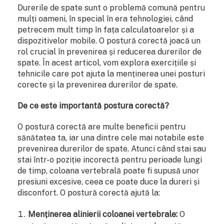
Durerile de spate sunt o problemă comună pentru
mulți oameni, în special în era tehnologiei, când
petrecem mult timp în fața calculatoarelor și a
dispozitivelor mobile. O postură corectă joacă un
rol crucial în prevenirea și reducerea durerilor de
spate. În acest articol, vom explora exercițiile și
tehnicile care pot ajuta la menținerea unei posturi
corecte și la prevenirea durerilor de spate.
De ce este importantă postura corectă?
O postură corectă are multe beneficii pentru
sănătatea ta, iar una dintre cele mai notabile este
prevenirea durerilor de spate. Atunci când stai sau
stai într-o poziție incorectă pentru perioade lungi
de timp, coloana vertebrală poate fi supusă unor
presiuni excesive, ceea ce poate duce la dureri și
disconfort. O postură corectă ajută la:
Menținerea alinierii coloanei vertebrale:
O