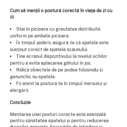
Cum să menții o postură corectă în viața de zi cu
zi:
Stai în picioare cu greutatea distribuită
uniform pe ambele picioare.
În timpul șederii, asigură-te că spatele este
susținut corect de spatele scaunului.
Ține ecranul dispozitivului la nivelul ochilor
pentru a evita aplecarea gâtului în jos.
Ridică obiectele de pe podea folosindu-ți
genunchii, nu spatele.
Fii atent la postura ta în timpul mersului și
alergării.
Concluzie
Mentarea unei posturi corecte este esențială
pentru sănătatea spatelui și pentru reducerea
durerilor asociate. Exercițiile de întindere și