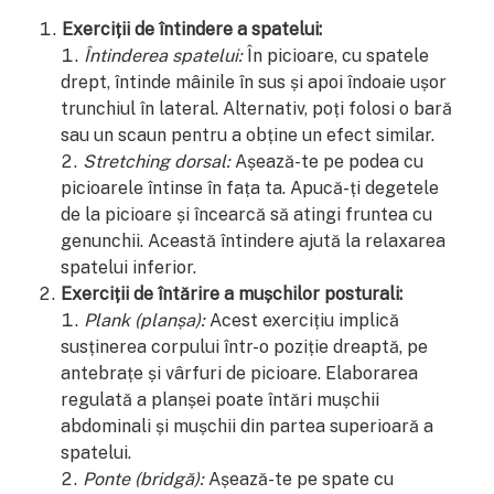
Exerciții de întindere a spatelui:
Întinderea spatelui:
În picioare, cu spatele
drept, întinde mâinile în sus și apoi îndoaie ușor
trunchiul în lateral. Alternativ, poți folosi o bară
sau un scaun pentru a obține un efect similar.
Stretching dorsal:
Așează-te pe podea cu
picioarele întinse în fața ta. Apucă-ți degetele
de la picioare și încearcă să atingi fruntea cu
genunchii. Această întindere ajută la relaxarea
spatelui inferior.
Exerciții de întărire a mușchilor posturali:
Plank (planșa):
Acest exercițiu implică
susținerea corpului într-o poziție dreaptă, pe
antebrațe și vârfuri de picioare. Elaborarea
regulată a planșei poate întări mușchii
abdominali și mușchii din partea superioară a
spatelui.
Ponte (bridgă):
Așează-te pe spate cu